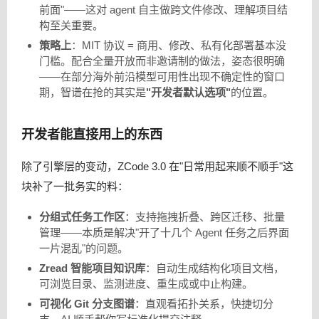
前面"——这对 agent 自主做跨文件修改、理解项目结
构至关重要。
策略上
：MIT 协议 = 商用、修改、私有化部署基本没
门槛。配合全量开放而非邀请制的做法，姿态很明确
——在部分海外前沿模型可用性出现不确定性的窗口
期，智谱在抢的其实是
"开发者默认选项"
的位置。
开发者能直接用上的东西
除了引擎层的变动，ZCode 3.0 在"日常用起来顺不顺手"这
块补了一批务实的料：
分组式任务工作区
：支持拖拽折叠、跨区迁移、批量
管理——本质是解决"开了十几个 Agent 任务之后界面
一片混乱"的问题。
Zread 智能项目知识库
：自动生成结构化项目文档，
可浏览目录、监测进度、重生成或中止构建。
可视化 Git 分支图谱
：直观看拓扑关系，快捷切分