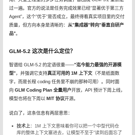
过一遍。官方的说法是任务完成效果已经"显著优于第三方
Agent"，这个"优于"是否成立，最终得看真实项目里的交付
质量，但方向本身是清晰的：
从"集成器"转向"垂直自研产
品"
。
GLM-5.2 这次是什么定位？
智谱给 GLM-5.2 的定语很重——
"迄今能力最强的开源模
型"
，并强调它支持
真正可用的 1M 上下文
（不是纸面数
字，而是长程 coding 任务里不崩的那种可用）。同时面
向
GLM Coding Plan 全量用户
开放，API 预计下周上线，
模型也将在下周以
MIT 协议
开源。
说白了，这条信息有两层意思：
技术上
：1M 上下文意味着你可以把一个中型代码仓
库的整体上下文塞进去，让模型不至于"读到后面忘了