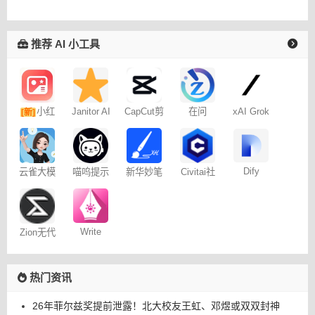
推荐 AI 小工具
小红
Janitor AI
CapCut剪
在问
xAI Grok
[新]
角色扮演
映专业版
书图文笔
聊天
记
Dify
云雀大模
喵呜提示
新华妙笔
Civitai社
型
词助手
AI
区 – C站
Write
Zion无代
Wise网文
码开发平
小说写作
台
热门资讯
26年菲尔兹奖提前泄露！北大校友王虹、邓煜或双双封神