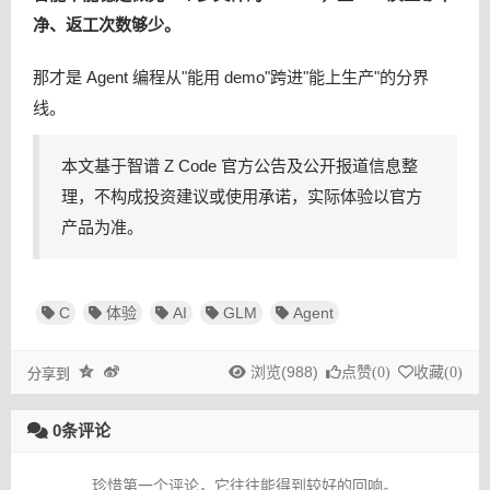
净、返工次数够少。
那才是 Agent 编程从"能用 demo"跨进"能上生产"的分界
线。
本文基于智谱 Z Code 官方公告及公开报道信息整
理，不构成投资建议或使用承诺，实际体验以官方
产品为准。
C
体验
AI
GLM
Agent
浏览(988)
点赞(
0
)
收藏(
0
)
分享到
0条评论
珍惜第一个评论，它往往能得到较好的回响。