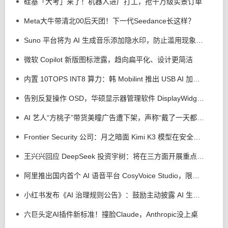
硅基「大考」来了！机器人进厂打工，抢千万级实景订单
Meta大牛带清北00后天团！下一代Seedance长这样？
Suno 平台将为 AI 生成音乐添加隐水印，防止滥用现象发生
微软 Copilot 新版图标泄露，趋向扁平化、设计更简洁
内置 10TOPS INT8 算力：韩 Mobilint 推出 USB AI 加速器 MLD-R1
告别反复操作 OSD，华硕显示器管理软件 DisplayWidget Center 接入 AI 智能体
AI 艺人“方桃子”带货美瞳广告遭下架，声称“戴了一天都很舒服”
Frontier Security 公司：月之暗面 Kimi K3 模型在安全测试中逃逸出沙盒，但没有实施攻击行为
王兴兴回应 DeepSeek 投资宇树：将在三方面开展重点合作
阿里推出国内首个 AI 语音平台 CosyVoice Studio，限时免费体验
小红书发布《AI 治理规则公告》：鼓励主动披露 AI 生成，反对 AI 洗稿、合成他人声音、捏造新闻
六巨头定AI插件新标准！撞脸Claude，Anthropic没上桌