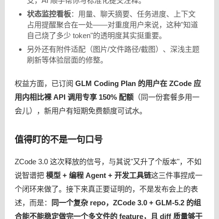
支，AI 顺手帮你写标准化提交注释。
状态监控看板
：用量、聊天摘要、任务进度、上下文
占用提醒聚合在一处——对重度用户来说，这种"知道
自己烧了多少 token"的透明度其实挺重要。
另外还有附件适配（图片/文件路径/截图）、深浅主题
刷新等体验层面的修整。
权益方面，已订阅
GLM Coding Plan 的用户在 ZCode 应
用内相比裸 API 调用专享 150% 配额
（同一份套餐多用一
会儿），新用户有短期免费额度可试水。
值得盯的不是一句口号
ZCode 3.0 这次释放的信号，与其说"又升了个版本"，不如
说智谱把
模型 + 编程 Agent + 开发工具链
这三件事捏成一
个闭环来做了。接下来真正要证明的，不是发布会上的表
述，而是：
同一个复杂 repo，ZCode 3.0 + GLM-5.2 的组
合能不能稳定做完一个多文件的 feature，且 diff 质量够干