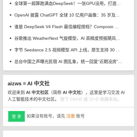
全球第一超算跑满血DeepSeek！一张GPU没用，打造超智融合「Token工厂」
OpenAI 披露 ChatGPT 全球 10 亿用户画像：35 岁及以上用户用量上升
谁是 DeepSeek V4 Flash 最佳编程搭档？Composio 测试 Codex 等 4 个 AI 工具
谷歌推出 WeatherNext 气旋模型，AI 高精度预报飓风平均提前 24 小时
字节 Seedance 2.5 视频模型 API 上线，原生支持 30 秒视频直出
总台中国之声曝光民宿 AI 图乱象，统一回复“近期没房”、推荐其他房源
aizws = AI 中文社
欢迎来到
AI 中文社区
（简称
AI 中文社
），这里是学习交流 AI
人工智能技术的中文社区。
按下 Ctrl+D 或 ⌘+D 收藏本站。
如果没有账号，请先
注册
账号
登 录