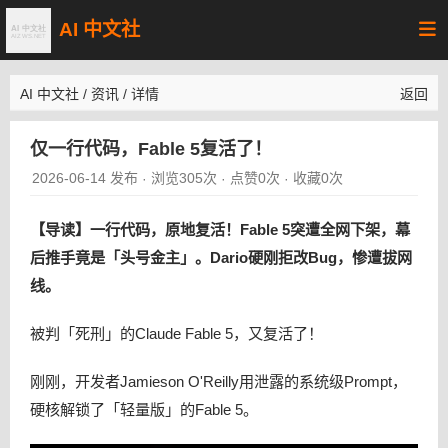
AI 中文社
AI 中文社
/
资讯
/
详情
返回
仅一行代码，Fable 5复活了！
2026-06-14 发布
浏览305次
点赞0次
收藏0次
·
·
·
【导读】一行代码，原地复活！Fable 5突遭全网下架，幕
后推手竟是「头号金主」。Dario硬刚拒改Bug，惨遭拔网
线。
被判「死刑」的Claude Fable 5，又复活了！
刚刚，开发者Jamieson O'Reilly用泄露的系统级Prompt，
硬核解锁了「轻量版」的Fable 5。