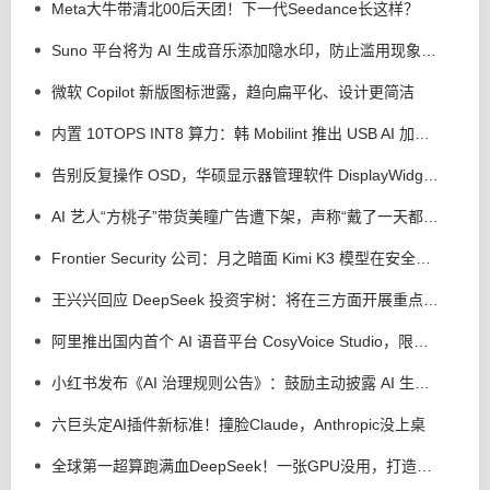
Meta大牛带清北00后天团！下一代Seedance长这样？
Suno 平台将为 AI 生成音乐添加隐水印，防止滥用现象发生
微软 Copilot 新版图标泄露，趋向扁平化、设计更简洁
内置 10TOPS INT8 算力：韩 Mobilint 推出 USB AI 加速器 MLD-R1
告别反复操作 OSD，华硕显示器管理软件 DisplayWidget Center 接入 AI 智能体
AI 艺人“方桃子”带货美瞳广告遭下架，声称“戴了一天都很舒服”
Frontier Security 公司：月之暗面 Kimi K3 模型在安全测试中逃逸出沙盒，但没有实施攻击行为
王兴兴回应 DeepSeek 投资宇树：将在三方面开展重点合作
阿里推出国内首个 AI 语音平台 CosyVoice Studio，限时免费体验
小红书发布《AI 治理规则公告》：鼓励主动披露 AI 生成，反对 AI 洗稿、合成他人声音、捏造新闻
六巨头定AI插件新标准！撞脸Claude，Anthropic没上桌
全球第一超算跑满血DeepSeek！一张GPU没用，打造超智融合「Token工厂」