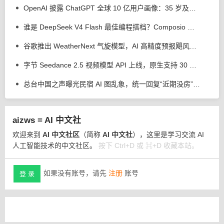
OpenAI 披露 ChatGPT 全球 10 亿用户画像：35 岁及以上用户用量上升
谁是 DeepSeek V4 Flash 最佳编程搭档？Composio 测试 Codex 等 4 个 AI 工具
谷歌推出 WeatherNext 气旋模型，AI 高精度预报飓风平均提前 24 小时
字节 Seedance 2.5 视频模型 API 上线，原生支持 30 秒视频直出
总台中国之声曝光民宿 AI 图乱象，统一回复“近期没房”、推荐其他房源
aizws = AI 中文社
欢迎来到
AI 中文社区
（简称
AI 中文社
），这里是学习交流 AI
人工智能技术的中文社区。
按下 Ctrl+D 或 ⌘+D 收藏本站。
如果没有账号，请先
注册
账号
登 录