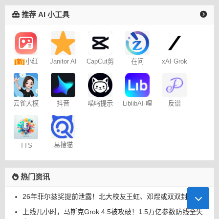
推荐 AI 小工具
小红
Janitor AI
CapCut剪
在问
xAI Grok
[新]
角色扮演
映专业版
书图文笔
聊天
记
云雀大模
抖音
喵呜提示
LiblibAI·哩
反谱
型
Dreamina
词助手
布哩布AI
– 免费
易搜猫
TTS
Online
热门资讯
26年菲尔兹奖提前泄露！北大校友王虹、邓煜或双双封神
上线几小时，马斯克Grok 4.5被攻破！1.5万亿参数防线全失