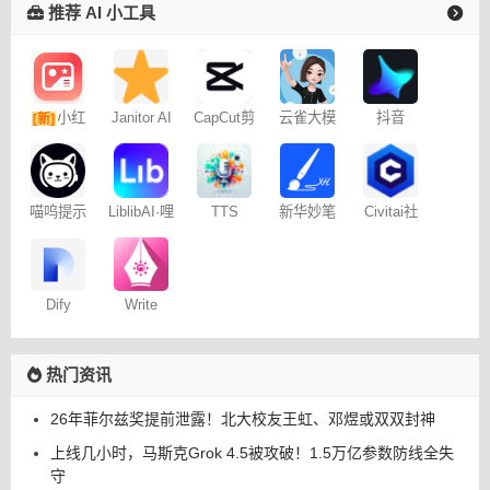
推荐 AI 小工具
小红
Janitor AI
CapCut剪
云雀大模
抖音
[新]
角色扮演
映专业版
型
Dreamina
书图文笔
聊天
– 免费
记
喵呜提示
LiblibAI·哩
TTS
新华妙笔
Civitai社
词助手
布哩布AI
Online
AI
区 – C站
Dify
Write
Wise网文
小说写作
热门资讯
26年菲尔兹奖提前泄露！北大校友王虹、邓煜或双双封神
上线几小时，马斯克Grok 4.5被攻破！1.5万亿参数防线全失
守