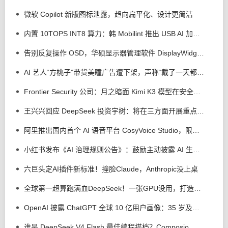
微软 Copilot 新版图标泄露，趋向扁平化、设计更简洁
内置 10TOPS INT8 算力：韩 Mobilint 推出 USB AI 加速器 MLD-R1
告别反复操作 OSD，华硕显示器管理软件 DisplayWidget Center 接入 AI 智能体
AI 艺人“方桃子”带货美瞳广告遭下架，声称“戴了一天都很舒服”
Frontier Security 公司：月之暗面 Kimi K3 模型在安全测试中逃逸出沙盒，但没有实施攻击行为
王兴兴回应 DeepSeek 投资宇树：将在三方面开展重点合作
阿里推出国内首个 AI 语音平台 CosyVoice Studio，限时免费体验
小红书发布《AI 治理规则公告》：鼓励主动披露 AI 生成，反对 AI 洗稿、合成他人声音、捏造新闻
六巨头定AI插件新标准！撞脸Claude，Anthropic没上桌
全球第一超算跑满血DeepSeek！一张GPU没用，打造超智融合「Token工厂」
OpenAI 披露 ChatGPT 全球 10 亿用户画像：35 岁及以上用户用量上升
谁是 DeepSeek V4 Flash 最佳编程搭档？Composio 测试 Codex 等 4 个 AI 工具