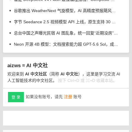
谷歌推出 WeatherNext 气旋模型，AI 高精度预报飓风平均提前 24 小时
字节 Seedance 2.5 视频模型 API 上线，原生支持 30 秒视频直出
总台中国之声曝光民宿 AI 图乱象，统一回复“近期没房”、推荐其他房源
Neon 开源 4B 模型：文档搜索能力超 GPT-5.6 Sol，成本仅为 1/100
aizws = AI 中文社
欢迎来到
AI 中文社区
（简称
AI 中文社
），这里是学习交流 AI
人工智能技术的中文社区。
按下 Ctrl+D 或 ⌘+D 收藏本站。
如果没有账号，请先
注册
账号
登 录