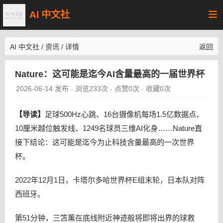
AI 中文社
AI 中文社
/
资讯
/
详情
返回
Nature：这可能是迄今AI含量最高的一届世界杯
2026-06-14 发布
浏览233次
点赞0次
收藏0次
·
·
·
【导读】
足球500Hz心跳、16台摄像机每场1.5亿数据点、
10厘米越位触发线、1249名球员三维AI化身……Nature直
接下结论：这可能是迄今为止科技含量最高的一次世界
杯。
2022年12月1日，卡塔尔多哈世界杯E组末轮，日本队对阵
西班牙。
第51分钟，三笘薰在底线附近神迹般将即将出界的球救