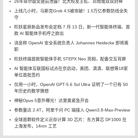
26年菲尔兹奖提前泄露！北大校友王虹、邓煜或双双封神
上线几小时，马斯克Grok 4.5被攻破！1.5万亿参数防线全失
守
阶跃星辰新品发布会定档 7 月 13 日，新一代智能体终端、首
款 AI 智能体手机呼之欲出
消息称 OpenAI 安全系统负责人 Johannes Heidecke 即将离
职
阶跃终端首款智能体手机 STEPX Neo 亮相，配备交互背屏
AI 智能体互联国标试点在京启动，美团、滴滴、联想等18家
单位首批签约
仅用一小时，OpenAI GPT-5.6 Sol Ultra 证明了一个已有 50
年历史的数学猜想
神秘Opus 5意外曝光！达里奥紧急开会
参数量达 2.4T，阿里千问 PC 端接入 Qwen3.8-Max-Preview
全球首颗软件定义近存计算 3D 芯片：东方算芯 DF1000 在
上海发布，14nm 工艺