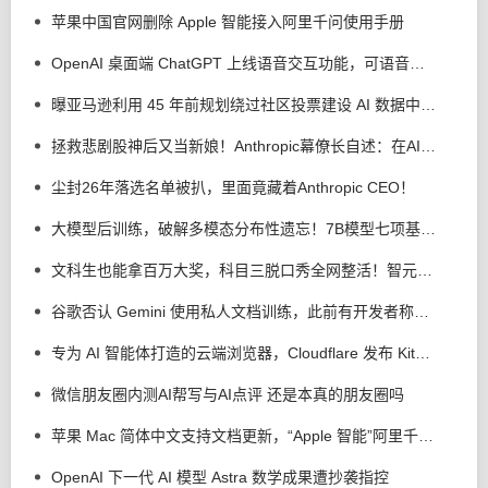
苹果中国官网删除 Apple 智能接入阿里千问使用手册
OpenAI 桌面端 ChatGPT 上线语音交互功能，可语音操控电脑执行多步骤任务
曝亚马逊利用 45 年前规划绕过社区投票建设 AI 数据中心，美国加州吉尔罗伊市民不满
拯救悲剧股神后又当新娘！Anthropic幕僚长自述：在AI前沿寻找上帝
尘封26年落选名单被扒，里面竟藏着Anthropic CEO！
大模型后训练，破解多模态分布性遗忘！7B模型七项基准全线提升
文科生也能拿百万大奖，科目三脱口秀全网整活！智元灵创创意大赛来了
谷歌否认 Gemini 使用私人文档训练，此前有开发者称未公开内容遭泄露
专为 AI 智能体打造的云端浏览器，Cloudflare 发布 Kitesurf
微信朋友圈内测AI帮写与AI点评 还是本真的朋友圈吗
苹果 Mac 简体中文支持文档更新，“Apple 智能”阿里千问扩展现身了
OpenAI 下一代 AI 模型 Astra 数学成果遭抄袭指控