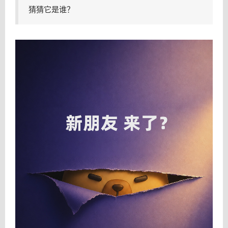
猜猜它是谁？