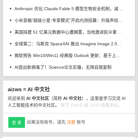
Anthropic 优化 Claude Fable 5 模型生物安全机制，减少 85% 误拦截
小米音箱“超级小爱-专家模式”开启内测招募：升级声纹管理、语音歌单等功能
美国拟建 51 亿美元数据中心遭搁置，当地激进民众拿出断头台以示抗议
全球第二：马斯克 SpaceXAI 推出 Imagine Image 2.0，强化 AI 生图 / 编辑能力
微软预告 Win10/Win11 经典版 Outlook 更新：基于上下文 AI 解释用户选中文本
AI造出新病毒了！Science论文实锤，无限自我复制
aizws = AI 中文社
欢迎来到
AI 中文社区
（简称
AI 中文社
），这里是学习交流 AI
人工智能技术的中文社区。
按下 Ctrl+D 或 ⌘+D 收藏本站。
如果没有账号，请先
注册
账号
登 录