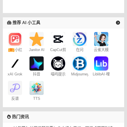
推荐 AI 小工具
小红
Janitor AI
CapCut剪
在问
云雀大模
[新]
角色扮演
映专业版
型
书图文笔
聊天
记
xAI Grok
抖音
喵呜提示
Midjourney
LiblibAI·哩
Dreamina
词助手
提示词
布哩布AI
– 免费
（咒语）
生成器
反谱
TTS
Online
热门资讯