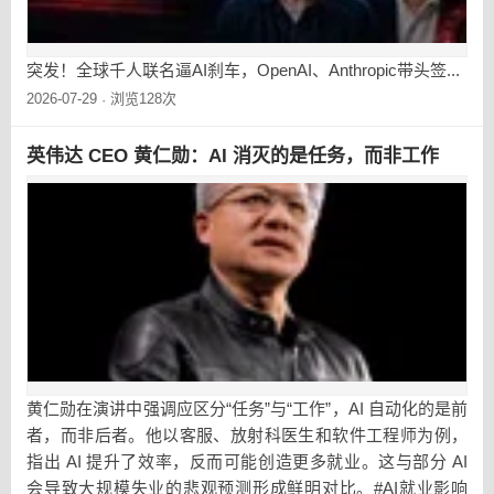
突发！全球千人联名逼AI刹车，OpenAI、Anthropic带头签...
2026-07-29
浏览128次
·
英伟达 CEO 黄仁勋：AI 消灭的是任务，而非工作
黄仁勋在演讲中强调应区分“任务”与“工作”，AI 自动化的是前
者，而非后者。他以客服、放射科医生和软件工程师为例，
指出 AI 提升了效率，反而可能创造更多就业。这与部分 AI
会导致大规模失业的悲观预测形成鲜明对比。#AI就业影响