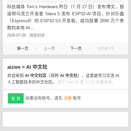
科技媒体 Tom's Hardware 昨日（7 月 27 日）发布博文，报
道称乌克兰开发者 Slava S 发布 ESP32-AI 项目，针对乐鑫
（Espressif）的 ESP32-S3 开发板，成功部署 2890 万个参
数的本地 AI...
2026-07-28
浏览93次
·
第一页
上一页
下一页
当前第1页
·
·
·
aizws = AI 中文社
欢迎来到
AI 中文社区
（简称
AI 中文社
），这里是学习交流 AI
人工智能技术的中文社区。
按下 Ctrl+D 或 ⌘+D 收藏本站。
如果没有账号，请先
注册
账号
登 录