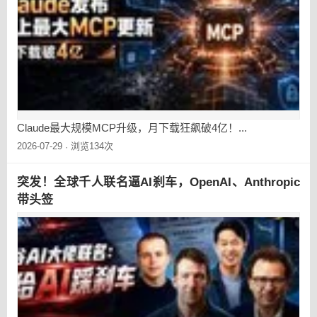
Claude最大规模MCP升级，月下载狂飙破4亿！...
2026-07-29
浏览134次
·
突发！全球千人联名逼AI刹车，OpenAI、Anthropic
带头签