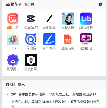
推荐 AI 小工具
小红
CapCut剪
xAI Grok
云雀大模
LiblibAI·哩
[新]
映专业版
型
布哩布AI
书图文笔
记
易搜猫
TTS
新华妙笔
超级简历
逗哥配音
Online
AI
WonderCV
神器
灵感狮 –
呱呱有声-
免费AI创
制作平台
作
热门资讯
26年菲尔兹奖提前泄露！北大校友王虹、邓煜或双双封神
上线几小时，马斯克Grok 4.5被攻破！1.5万亿参数防线全失
守