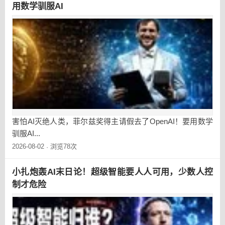
用数学驯服AI
害怕AI灭绝人类，菲尔兹奖得主请假去了OpenAI！要用数学
驯服AI...
2026-08-02
浏览78次
·
小扎炮轰AI末日论！超级智能要人人可用，少数人控
制才危险