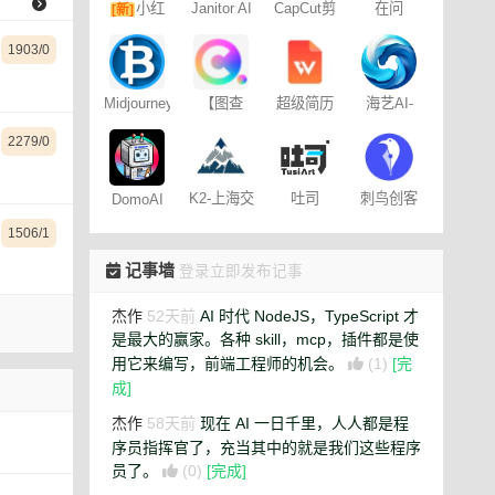
小红
Janitor AI
CapCut剪
在问
[新]
角色扮演
映专业版
书图文笔
聊天
1903/0
记
海艺AI-
Midjourney
【图查
超级简历
SeaArt AI
提示词
查】图片
WonderCV
2279/0
（咒语）
版权查询
生成器
神器
K2-上海交
吐司
刺鸟创客
DomoAI
通大学
TusiArt –
1506/1
AnimateDiff
记事墙
登录立即发布记事
杰作
52天前
AI 时代 NodeJS，TypeScript 才
是最大的赢家。各种 skill，mcp，插件都是使
用它来编写，前端工程师的机会。
(1)
[完
成]
杰作
58天前
现在 AI 一日千里，人人都是程
序员指挥官了，充当其中的就是我们这些程序
员了。
(0)
[完成]