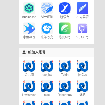
AI
写作助手
免费AI创
作
AI一键论
BusinessAI
晓语台
AI内容管
文-
家-免费
AIPaperPass
100篇
米羊写完
笔灵AI写
讯飞AI写
小鱼AI写
啦AI伴写
作
作
作 – 免费
新加入账号
会后悔
hao_bai
Tokin
jmCes
Lewisovant
nise
Robertbrows
迷丞