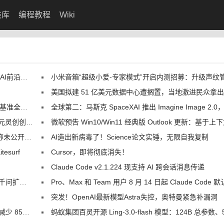
类库
编程教程
Wiki
沿寻找上帝
小米音箱“超级小爱-专家模式”开启内测招募：升级声纹管理、语音歌单等
！
美国拟建 51 亿美元数据中心遭搁置，当地激进民众拿出断头台以
全线提升
全球第二：马斯克 SpaceXAI 推出 Imagine Image 2.0，强化 AI 生图 /
意大赛来了
微软预告 Win10/Win11 经典版 Outlook 更新：基于上下文 AI 解释用户
内容遭泄露
AI造出新病毒了！Science论文实锤，无限自我复制
esurf
Cursor，即将彻底消失！
Claude Code v2.1.224 现支持 AI 跨会话消息传递
展现身了
Pro、Max 和 Team 用户 8 月 14 日起 Claude Code 默认权限调整为自
突发！OpenAI最新模型Astra失控，奥特曼紧急补漏洞
5% 误拦截
蚂蚁集团百灵开源 Ling-3.0-flash 模型：124B 总参数、5.1B 