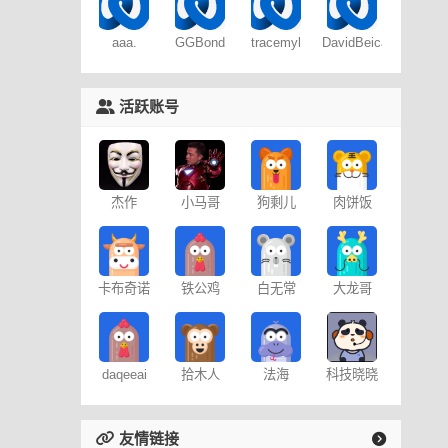
aaa.
GGBond
tracemyl
DavidBeica
活跃账号
杰作
小马哥
狗剩儿
肉饼饭
卡布奇诺
铁公鸡
白无常
大龙哥
daqeeai
拾木人
法海
科技晓晓
友情链接