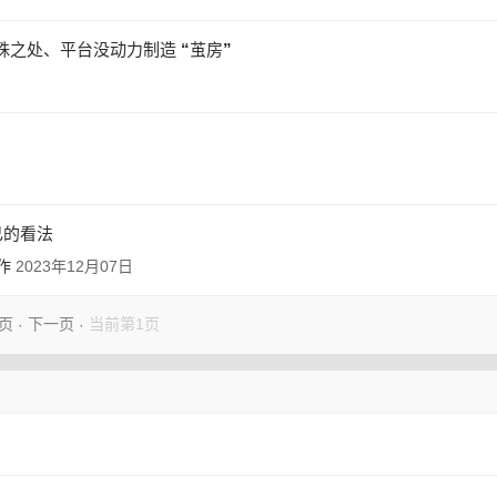
之处、平台没动力制造 “茧房”
己的看法
作
2023年12月07日
页
下一页
当前第1页
·
·