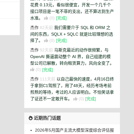
花费 0.13元，看似很便宜，开发一个几千个
接口项目是一笔不菲的支出，还不算达到生产
水准。
(0)
[完成]
杰作
82天前
我们需要介于 SQL 和 ORM 之
间的东西，SQLX + SQLC 就是比较理想的选
择了。
(0)
[完成]
杰作
92天前
马斯克最近的动作很频繁，与
OpenAI 撕逼震动整个 AI 界，自己组建的模
型公司已解散，转向租赁算力，风向全变了。
(0)
[完成]
杰作
111天前
以自己最快的速度，4月16日终
于拿到C1驾照了，用了48天，经历考场考前
煎熬的等待，考过的人应该明白。不怕笑话拿
了证还不一定敢开车。
(0)
[完成]
近期热门话题
2026年5月国产主流大模型深度综合评估报