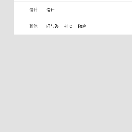
设计
设计
其他
问与答
扯淡
随笔