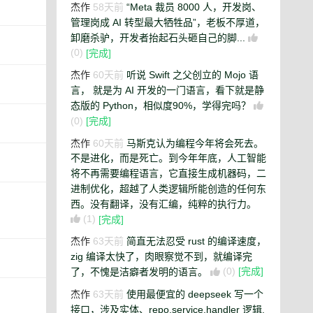
杰作
58天前
“Meta 裁员 8000 人，开发岗、
管理岗成 AI 转型最大牺牲品”，老板不厚道，
卸磨杀驴，开发者抬起石头砸自己的脚...
(0)
[完成]
杰作
60天前
听说 Swift 之父创立的 Mojo 语
言， 就是为 AI 开发的一门语言，看下就是静
态版的 Python，相似度90%，学得完吗？
(0)
[完成]
杰作
60天前
马斯克认为编程今年将会死去。
不是进化，而是死亡。到今年年底，人工智能
将不再需要编程语言，它直接生成机器码，二
进制优化，超越了人类逻辑所能创造的任何东
西。没有翻译，没有汇编，纯粹的执行力。
(1)
[完成]
杰作
63天前
简直无法忍受 rust 的编译速度，
zig 编译太快了，肉眼察觉不到，就编译完
了，不愧是洁癖者发明的语言。
(0)
[完成]
杰作
63天前
使用最便宜的 deepseek 写一个
接口，涉及实体、repo,service,handler 逻辑,