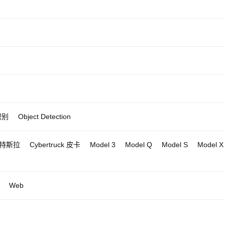
识别
Object Detection
特斯拉
Cybertruck 皮卡
Model 3
Model Q
Model S
Model X
Web