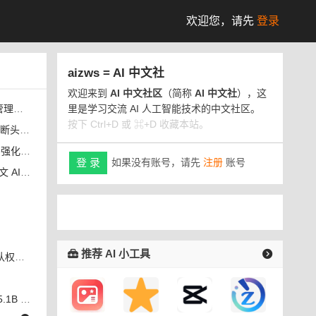
欢迎您，
请先
登录
aizws = AI 中文社
欢迎来到
AI 中文社区
（简称
AI 中文社
），这
里是学习交流 AI 人工智能技术的中文社区。
功能
按下 Ctrl+D 或 ⌘+D 收藏本站。
示抗议
 编辑能力
如果没有账号，请先
注册
账号
登 录
选中文本
推荐 AI 小工具
动模式
激活参数