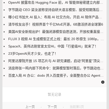
OpenAI 披露攻击 Hugging Face 前，AI 智能体秘密建立内部留言板
字节跳动 CEO 梁汝波称坚持自研大语言模型、接受短期落后，回应豆包、飞书、火山引擎整合
曝小红书加大 AI 投入：布局 AI 社交方向，开启 AI 陪伴产品自研
清华校友出手！视频界首个千亿MoE开源，6B激活挤进全球第6
美国AI安全新规出炉！最强闭源模型自愿送测，开放权重直接放行
FLUX 3 视频 AI 生成模型正式上线：最长 20 秒原生 1080p，跑分优于 Seedance 2.0
SpaceX、英伟达刚官宣太空AI，中国「行星级AI」就来了！
23岁OpenAI天才少女，也走了！
阿里达摩院开放 15 项芯片与 AI 研究课题，启动“阿里星”顶尖人才招募
消息称张一鸣内部下死命令：就算模型暂时落后，字节跳动也不会依赖 AI 蒸馏技术
百度入局 AI 办公：dodo 并入百度搭子，全面整合办公 Agent 业务
暂无记录
上一页
下一页
当前第1页
·
·