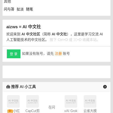
其他
问与答
扯淡
随笔
aizws = AI 中文社
欢迎来到
AI 中文社区
（简称
AI 中文社
），这里是学习交流 AI
人工智能技术的中文社区。
按下 Ctrl+D 或 ⌘+D 收藏本站。
如果没有账号，请先
注册
账号
登 录
推荐 AI 小工具
在问
小红
CapCut剪
xAI Grok
云雀大模
[新]