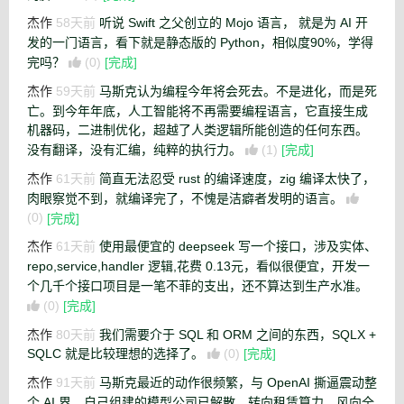
杰作
58天前
听说 Swift 之父创立的 Mojo 语言， 就是为 AI 开
发的一门语言，看下就是静态版的 Python，相似度90%，学得
完吗？
(0)
[完成]
杰作
59天前
马斯克认为编程今年将会死去。不是进化，而是死
亡。到今年年底，人工智能将不再需要编程语言，它直接生成
机器码，二进制优化，超越了人类逻辑所能创造的任何东西。
没有翻译，没有汇编，纯粹的执行力。
(1)
[完成]
杰作
61天前
简直无法忍受 rust 的编译速度，zig 编译太快了，
肉眼察觉不到，就编译完了，不愧是洁癖者发明的语言。
(0)
[完成]
杰作
61天前
使用最便宜的 deepseek 写一个接口，涉及实体、
repo,service,handler 逻辑,花费 0.13元，看似很便宜，开发一
个几千个接口项目是一笔不菲的支出，还不算达到生产水准。
(0)
[完成]
杰作
80天前
我们需要介于 SQL 和 ORM 之间的东西，SQLX +
SQLC 就是比较理想的选择了。
(0)
[完成]
杰作
91天前
马斯克最近的动作很频繁，与 OpenAI 撕逼震动整
个 AI 界，自己组建的模型公司已解散，转向租赁算力，风向全