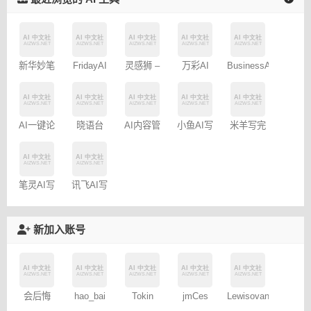
灵感狮 –
新华妙笔
FridayAI
万彩AI
BusinessAI
免费AI创
AI
写作助手
作
晓语台
AI一键论
AI内容管
小鱼AI写
米羊写完
文-
家-免费
作 – 免费
啦AI伴写
AIPaperPass
100篇
笔灵AI写
讯飞AI写
作
作
新加入账号
会后悔
hao_bai
Tokin
jmCes
Lewisovant