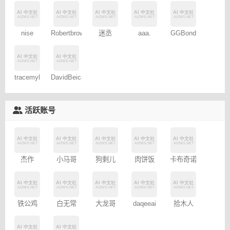
nise
Robertbrows
迷丞
aaa.
GGBond
tracemyl
DavidBeica
活跃账号
小马哥
杰作
狗剩儿
肉饼饭
卡布奇诺
大龙哥
铁公鸡
白无常
daqeeai
拾木人