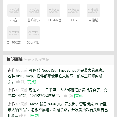
映专业版
型
书图文笔
记
抖音
喵呜提示
LiblibAI·哩
TTS
易搜猫
Dreamina
词助手
布哩布AI
Online
– 免费
新华妙笔
超级简历
AI
WonderCV
记事墙
登录立即发布记事
杰作
50天前
AI 时代 NodeJS，TypeScript 才是最大的赢家。
各种 skill，mcp，插件都是使用它来编写，前端工程师的机
会。
(1)
[完成]
杰作
56天前
现在 AI 一日千里，人人都是程序员指挥官了，充
当其中的就是我们这些程序员了。
(0)
[完成]
杰作
57天前
“Meta 裁员 8000 人，开发岗、管理岗成 AI 转型
最大牺牲品”，老板不厚道，卸磨杀驴，开发者抬起石头砸自己
的脚...
(0)
[完成]