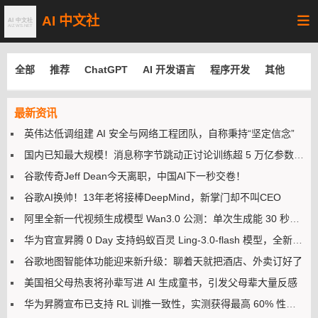
AI 中文社
全部
推荐
ChatGPT
AI 开发语言
程序开发
其他
最新资讯
英伟达低调组建 AI 安全与网络工程团队，自称秉持“坚定信念”
国内已知最大规模！消息称字节跳动正讨论训练超 5 万亿参数模型
谷歌传奇Jeff Dean今天离职，中国AI下一秒交卷！
谷歌AI换帅！13年老将接棒DeepMind，新掌门却不叫CEO
阿里全新一代视频生成模型 Wan3.0 公测：单次生成能 30 秒，号称万物皆可生视频
华为官宣昇腾 0 Day 支持蚂蚁百灵 Ling-3.0-flash 模型，全新算子编程框架 CANN PyPTO 首秀
谷歌地图智能体功能迎来新升级：聊着天就把酒店、外卖订好了
美国祖父母热衷将孙辈写进 AI 生成童书，引发父母辈大量反感
华为昇腾宣布已支持 RL 训推一致性，实测获得最高 60% 性能收益