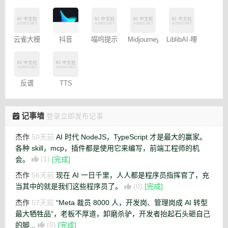
映专业版
书图文笔
聊天
记
Midjourney
云雀大模
抖音
喵呜提示
LiblibAI·哩
提示词
型
Dreamina
词助手
布哩布AI
（咒语）
– 免费
生成器
反谱
TTS
Online
记事墙
登录立即发布记事
杰作
50天前
AI 时代 NodeJS，TypeScript 才是最大的赢家。
各种 skill，mcp，插件都是使用它来编写，前端工程师的机
会。
(1)
[完成]
杰作
56天前
现在 AI 一日千里，人人都是程序员指挥官了，充
当其中的就是我们这些程序员了。
(0)
[完成]
杰作
57天前
“Meta 裁员 8000 人，开发岗、管理岗成 AI 转型
最大牺牲品”，老板不厚道，卸磨杀驴，开发者抬起石头砸自己
的脚...
(0)
[完成]