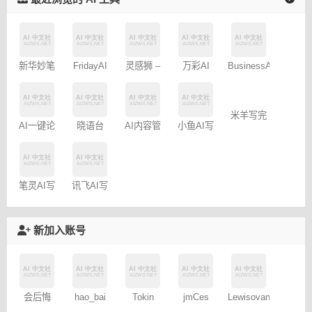
新华妙笔
FridayAI
灵感狮 –
万彩AI
BusinessAI
AI
写作助手
免费AI创
作
AI一键论
晓语台
AI内容管
小鱼AI写
米羊写完
文-
家-免费
作 – 免费
啦AI伴写
AIPaperPass
100篇
笔灵AI写
讯飞AI写
作
作
新加入账号
会后悔
hao_bai
Tokin
jmCes
Lewisovant