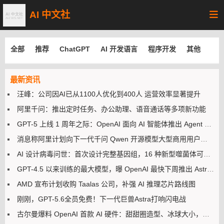
AI 中文社
全部
推荐
ChatGPT
AI 开发语言
程序开发
其他
最新资讯
汪峰：公司因AI已从1100人优化到400人 运营效率显著提升
阿里千问：推出定时任务、办公助理、语音通话等多项新功能
GPT-5 上线 1 周年之际：OpenAI 面向 AI 智能体推出 Agent Plugins 规范
消息称阿里计划向下一代千问 Qwen 开源模型大型商用用户收取营收分成
AI 设计病毒问世：首次设计完整基因组，16 种新型噬菌体可杀死大肠杆菌
GPT-4.5 以来训练的最大模型，曝 OpenAI 最快下周推出 Astra AI 模型
AMD 宣布计划收购 Taalas 公司，补强 AI 推理芯片路线图
刚刚，GPT-5.6全员免费！下一代巨兽Astra打响闪电战
古尔曼爆料 OpenAI 首款 AI 硬件：甜甜圈造型、冰球大小，先进语音交互等