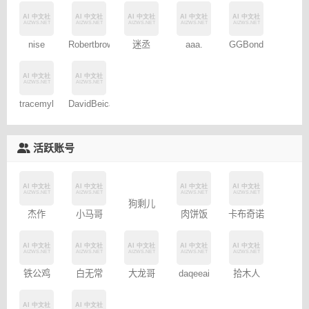
nise
Robertbrows
迷丞
aaa.
GGBond
tracemyl
DavidBeica
活跃账号
狗剩儿
杰作
小马哥
肉饼饭
卡布奇诺
白无常
铁公鸡
大龙哥
daqeeai
拾木人