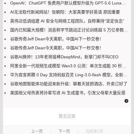
OpenAI：ChatGPT 免费用户默认模型升级为 GPT-5.6 Luna，Plus 和 Pro 用户更新聊天界面 GPT-5.6 Sol
AI无法取代新闻网站！张朝阳：大家真要学好英语 原因重要
英伟达低调组建 AI 安全与网络工程团队，自称秉持“坚定信念”
国内已知最大规模！消息称字节跳动正讨论训练超 5 万亿参数模型
谷歌传奇Jeff Dean今天离职，中国AI下一秒交卷！
谷歌传奇Jeff Dean今天离职，中国AI下一秒交卷！
谷歌AI换帅！13年老将接棒DeepMind，新掌门却不叫CEO
阿里全新一代视频生成模型 Wan3.0 公测：单次生成能 30 秒，号称万物皆可生视频
华为官宣昇腾 0 Day 支持蚂蚁百灵 Ling-3.0-flash 模型，全新算子编程框架 CANN PyPTO 首秀
谷歌地图智能体功能迎来新升级：聊着天就把酒店、外卖订好了
美国祖父母热衷将孙辈写进 AI 生成童书，引发父母辈大量反感
暂无记录
上一页
下一页
当前第1页
·
·