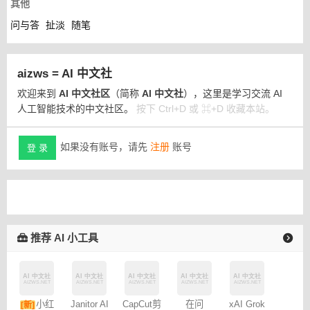
其他
问与答
扯淡
随笔
aizws = AI 中文社
欢迎来到
AI 中文社区
（简称
AI 中文社
），这里是学习交流 AI
人工智能技术的中文社区。
按下 Ctrl+D 或 ⌘+D 收藏本站。
如果没有账号，请先
注册
账号
登 录
推荐 AI 小工具
Janitor AI
小红
CapCut剪
在问
xAI Grok
[新]
角色扮演