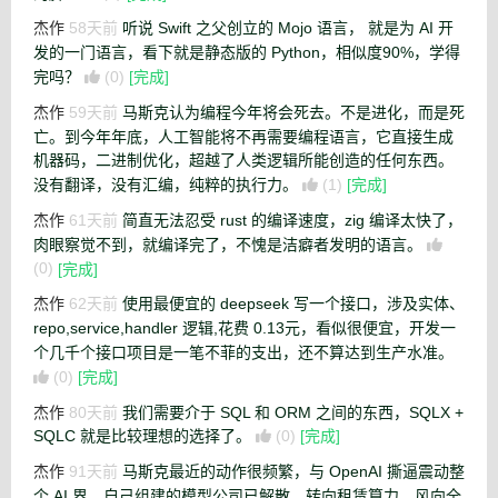
杰作
58天前
听说 Swift 之父创立的 Mojo 语言， 就是为 AI 开
发的一门语言，看下就是静态版的 Python，相似度90%，学得
完吗？
(0)
[完成]
杰作
59天前
马斯克认为编程今年将会死去。不是进化，而是死
亡。到今年年底，人工智能将不再需要编程语言，它直接生成
机器码，二进制优化，超越了人类逻辑所能创造的任何东西。
没有翻译，没有汇编，纯粹的执行力。
(1)
[完成]
杰作
61天前
简直无法忍受 rust 的编译速度，zig 编译太快了，
肉眼察觉不到，就编译完了，不愧是洁癖者发明的语言。
(0)
[完成]
杰作
62天前
使用最便宜的 deepseek 写一个接口，涉及实体、
repo,service,handler 逻辑,花费 0.13元，看似很便宜，开发一
个几千个接口项目是一笔不菲的支出，还不算达到生产水准。
(0)
[完成]
杰作
80天前
我们需要介于 SQL 和 ORM 之间的东西，SQLX +
SQLC 就是比较理想的选择了。
(0)
[完成]
杰作
91天前
马斯克最近的动作很频繁，与 OpenAI 撕逼震动整
个 AI 界，自己组建的模型公司已解散，转向租赁算力，风向全