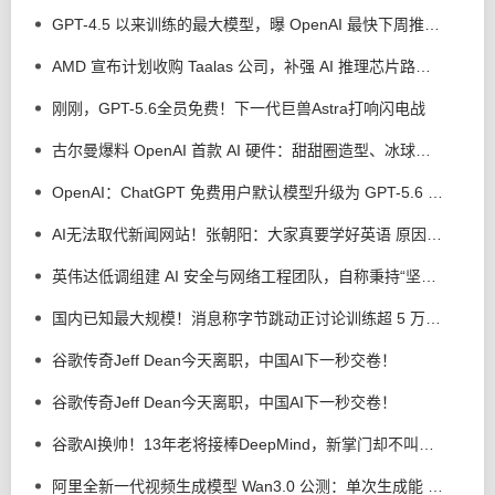
GPT-4.5 以来训练的最大模型，曝 OpenAI 最快下周推出 Astra AI 模型
AMD 宣布计划收购 Taalas 公司，补强 AI 推理芯片路线图
刚刚，GPT-5.6全员免费！下一代巨兽Astra打响闪电战
古尔曼爆料 OpenAI 首款 AI 硬件：甜甜圈造型、冰球大小，先进语音交互等
OpenAI：ChatGPT 免费用户默认模型升级为 GPT-5.6 Luna，Plus 和 Pro 用户更新聊天界面 GPT-5.6 Sol
AI无法取代新闻网站！张朝阳：大家真要学好英语 原因重要
英伟达低调组建 AI 安全与网络工程团队，自称秉持“坚定信念”
国内已知最大规模！消息称字节跳动正讨论训练超 5 万亿参数模型
谷歌传奇Jeff Dean今天离职，中国AI下一秒交卷！
谷歌传奇Jeff Dean今天离职，中国AI下一秒交卷！
谷歌AI换帅！13年老将接棒DeepMind，新掌门却不叫CEO
阿里全新一代视频生成模型 Wan3.0 公测：单次生成能 30 秒，号称万物皆可生视频