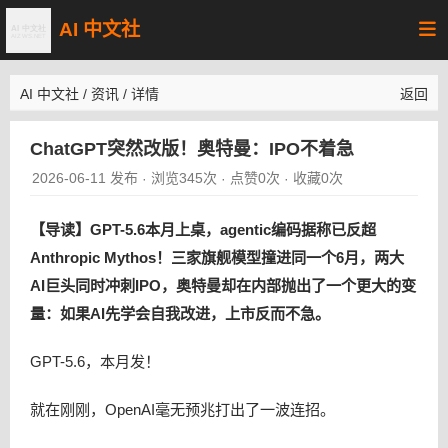
AI 中文社
AI 中文社
/
资讯
/
详情
返回
ChatGPT突然改版！奥特曼：IPO不着急
2026-06-11 发布
浏览345次
点赞0次
收藏0次
·
·
·
【导读】GPT-5.6本月上桌，agentic编码据称已反超
Anthropic Mythos！三家旗舰模型撞进同一个6月，两大
AI巨头同时冲刺IPO，奥特曼却在内部抛出了一个更大的变
量：如果AI先学会自我改进，上市反而不急。
GPT-5.6，本月发！
就在刚刚，OpenAI毫无预兆打出了一波连招。