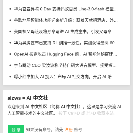
华为官宣昇腾 0 Day 支持蚂蚁百灵 Ling-3.0-flash 模型，全新算子编程框架 CANN PyPTO 首秀
谷歌地图智能体功能迎来新升级：聊着天就把酒店、外卖订好了
美国祖父母热衷将孙辈写进 AI 生成童书，引发父母辈大量反感
华为昇腾宣布已支持 RL 训推一致性，实测获得最高 60% 性能收益
OpenAI 披露攻击 Hugging Face 前，AI 智能体秘密建立内部留言板
字节跳动 CEO 梁汝波称坚持自研大语言模型、接受短期落后，回应豆包、飞书、火山引擎整合
曝小红书加大 AI 投入：布局 AI 社交方向，开启 AI 陪伴产品自研
aizws = AI 中文社
欢迎来到
AI 中文社区
（简称
AI 中文社
），这里是学习交流 AI
人工智能技术的中文社区。
按下 Ctrl+D 或 ⌘+D 收藏本站。
如果没有账号，请先
注册
账号
登 录