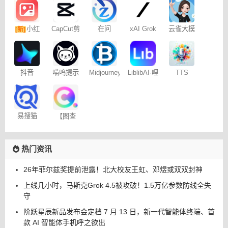
小红
CapCut剪
在问
xAI Grok
云雀大模
[新]
映专业版
型
书图文笔
记
抖音
喵呜提示
Midjourney
LiblibAI·哩
TTS
Dreamina
词助手
提示词
布哩布AI
Online
– 免费
（咒语）
生成器
易搜猫
【图查
查】图片
版权查询
神器
热门资讯
26年菲尔兹奖提前泄露！北大校友王虹、邓煜或双双封神
上线几小时，马斯克Grok 4.5被攻破！1.5万亿参数防线全失
守
阶跃星辰新品发布会定档 7 月 13 日，新一代智能体终端、首
款 AI 智能体手机呼之欲出