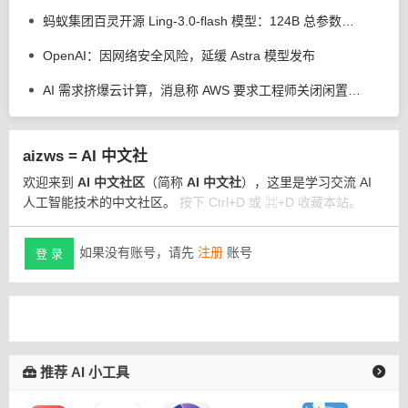
蚂蚁集团百灵开源 Ling-3.0-flash 模型：124B 总参数、5.1B 激活参数
OpenAI：因网络安全风险，延缓 Astra 模型发布
AI 需求挤爆云计算，消息称 AWS 要求工程师关闭闲置服务器减少资源浪费
aizws = AI 中文社
欢迎来到
AI 中文社区
（简称
AI 中文社
），这里是学习交流 AI
人工智能技术的中文社区。
按下 Ctrl+D 或 ⌘+D 收藏本站。
如果没有账号，请先
注册
账号
登 录
推荐 AI 小工具