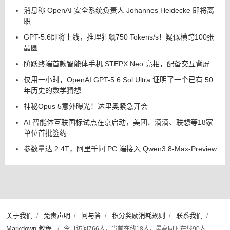
消息称 OpenAI 安全系统负责人 Johannes Heidecke 即将离
职
GPT-5.6即将上线，推理狂飙750 Tokens/s！疑似横跨100张
晶圆
阶跃终端首款智能体手机 STEPX Neo 亮相，配备交互背屏
仅用一小时，OpenAI GPT-5.6 Sol Ultra 证明了一个已有 50
年历史的数学猜想
神秘Opus 5意外曝光！达里奥紧急开会
AI 智能体互联国标试点在京启动，美团、滴滴、联想等18家
单位首批签约
参数量达 2.4T，阿里千问 PC 端接入 Qwen3.8-Max-Preview
关于我们
免责声明
问与答
积分奖励消耗规则
联系我们
/
/
/
/
/
Markdown 教程
/
今日访问766人，当前在线18人，最高同时在线90人