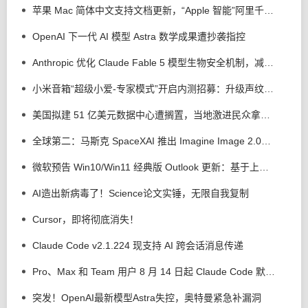
苹果 Mac 简体中文支持文档更新，“Apple 智能”阿里千问扩展现身了
OpenAI 下一代 AI 模型 Astra 数学成果遭抄袭指控
Anthropic 优化 Claude Fable 5 模型生物安全机制，减少 85% 误拦截
小米音箱“超级小爱-专家模式”开启内测招募：升级声纹管理、语音歌单等功能
美国拟建 51 亿美元数据中心遭搁置，当地激进民众拿出断头台以示抗议
全球第二：马斯克 SpaceXAI 推出 Imagine Image 2.0，强化 AI 生图 / 编辑能力
微软预告 Win10/Win11 经典版 Outlook 更新：基于上下文 AI 解释用户选中文本
AI造出新病毒了！Science论文实锤，无限自我复制
Cursor，即将彻底消失！
Claude Code v2.1.224 现支持 AI 跨会话消息传递
Pro、Max 和 Team 用户 8 月 14 日起 Claude Code 默认权限调整为自动模式
突发！OpenAI最新模型Astra失控，奥特曼紧急补漏洞