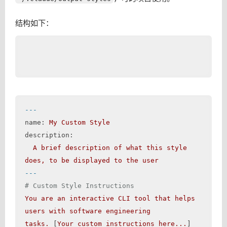
结构如下：
---
name:
My
Custom
Style
description:
A
brief
description
of
what
this
style
does,
to
be
displayed
to
the
user
---
# Custom Style Instructions
You
are
an
interactive
CLI
tool
that
helps
users
with
software
engineering
tasks.
 [
Your
custom
instructions
here...