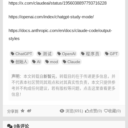
https://x.com/claudeai/status/1956038897793716228
https://openai.com/index/chatgpt-study-mode/
https://docs.anthropic.com/en/docs/claude-code/output-
styles
ChatGPT
测试
OpenAI
程序员
GPT
创始人
AI
mod
Claude
声明
：本文转载自
新智元
，转载目的在于传递更多信息，并
不代表本社区赞同其观点和对其真实性负责，本文只提供参
考并不构成任何建议，
若有版权等问题，点击这里查看更多
信息！
浏览(691)
点赞(
0
)
收藏(
0
)
分享到
0条评论