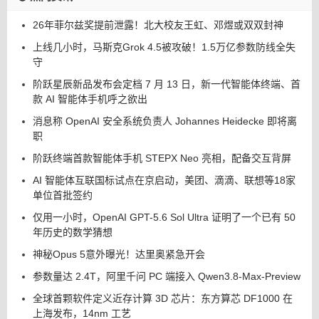
26年菲尔兹奖提前泄露！北大校友王虹、邓煜或双双封神
上线几小时，马斯克Grok 4.5被攻破！1.5万亿参数防线全失
守
阶跃星辰新品发布会定档 7 月 13 日，新一代智能体终端、首
款 AI 智能体手机呼之欲出
消息称 OpenAI 安全系统负责人 Johannes Heidecke 即将离
职
阶跃终端首款智能体手机 STEPX Neo 亮相，配备交互背屏
AI 智能体互联国标试点在京启动，美团、滴滴、联想等18家
单位首批签约
仅用一小时，OpenAI GPT-5.6 Sol Ultra 证明了一个已有 50
年历史的数学猜想
神秘Opus 5意外曝光！达里奥紧急开会
参数量达 2.4T，阿里千问 PC 端接入 Qwen3.8-Max-Preview
全球首颗软件定义近存计算 3D 芯片：东方算芯 DF1000 在
上海发布，14nm 工艺