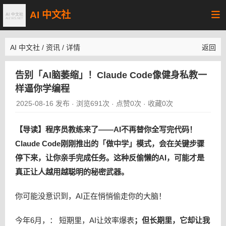
AI 中文社
AI 中文社
/
资讯
/
详情
返回
告别「AI脑萎缩」！Claude Code像健身私教一
样逼你学编程
2025-08-16 发布
浏览691次
点赞0次
收藏0次
·
·
·
【导读】程序员教练来了——AI不再替你全写完代码！
Claude Code刚刚推出的「做中学」模式，会在关键步骤
停下来，让你亲手完成任务。这种反偷懒的AI，可能才是
真正让人越用越聪明的秘密武器。
你可能没意识到，AI正在悄悄偷走你的大脑！
今年6月，： 短期里，AI让效率爆表
；
但长期里，它却让我