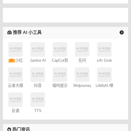
推荐 AI 小工具
小红
Janitor AI
CapCut剪
xAI Grok
[新]
在问
角色扮演
映专业版
书图文笔
聊天
记
云雀大模
抖音
喵呜提示
LiblibAI·哩
Midjourney
型
Dreamina
词助手
布哩布AI
提示词
– 免费
（咒语）
反谱
TTS
生成器
Online
热门资讯