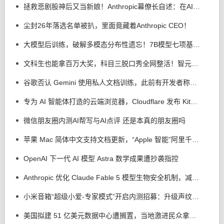
拯救悲剧股神后又当新娘！Anthropic幕僚长自述：在AI前沿寻找上帝
尘封26年落选名单被扒，里面竟藏着Anthropic CEO！
大模型后训练，破解多模态分布性遗忘！7B模型七项基准全线提升
文科生也能拿百万大奖，科目三脱口秀全网整活！智元灵创创意大赛来了
谷歌否认 Gemini 使用私人文档训练，此前有开发者称未公开内容遭泄露
专为 AI 智能体打造的云端浏览器，Cloudflare 发布 Kitesurf
微信朋友圈内测AI帮写与AI点评 还是本真的朋友圈吗
苹果 Mac 简体中文支持文档更新，“Apple 智能”阿里千问扩展现身了
OpenAI 下一代 AI 模型 Astra 数学成果遭抄袭指控
Anthropic 优化 Claude Fable 5 模型生物安全机制，减少 85% 误拦截
小米音箱“超级小爱-专家模式”开启内测招募：升级声纹管理、语音歌单等功能
美国拟建 51 亿美元数据中心遭搁置，当地激进民众拿出断头台以示抗议