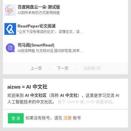
百度网盘云一朵·测试版
以前所未有的方式使用网盘
ReadPaper论文阅读
“让天下没有难读的论文”，读懂论文，读好论文
司马阅(SmartRead)
AI阅读神器,与文档对话,提问即答案,效率翻百倍
上一页
下一页
当前第1页
·
·
aizws = AI 中文社
欢迎来到
AI 中文社区
（简称
AI 中文社
），这里是学习交流 AI
人工智能技术的中文社区。
按下 Ctrl+D 或 ⌘+D 收藏本站。
如果没有账号，请先
注册
账号
登 录