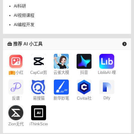
AI科研
AI视频课程
AI编程开发
推荐 AI 小工具
小红
CapCut剪
云雀大模
抖音
LiblibAI·哩
[新]
映专业版
型
Dreamina
布哩布AI
书图文笔
– 免费
记
Dify
易搜猫
反谱
新华妙笔
Civitai社
AI
区 – C站
Zion无代
iThinkScene
码开发平