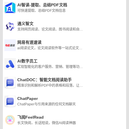
AI智读-提取、总结PDF文档
可快速提取、总结PDF文档信息
通义智文
支持网页阅读、论文阅读、图书阅读和自由阅读，让AI帮你读得多、读得快、读得懂
网易有道速读
ai阅读论文，论文阅读软件等一站式论文、文档速读方面的问题
AI数字员工
实现智能化的客户服务、营销、管理等功能,AI数字员工可以根据企业的需求和场景
ChatDOC：智能文档阅读助手
精准识别和解析PDF中的表格和段落，让AI回答都可以溯源至文档内容。后续还会支持图片、扫描件格式，以及多个文档交叉问答。
ChatPaper
ChatPaper与引用来源的任何文档聊天
飞阅FeelRead
长文快阅，长话短说，微信AI阅读神器