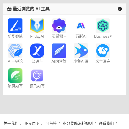
台
最近浏览的 AI 工具
新华妙笔
FridayAI
灵感狮 –
万彩AI
BusinessAI
AI
写作助手
免费AI创
作
AI一键论
晓语台
AI内容管
米羊写完
小鱼AI写
文-
家-免费
啦AI伴写
作 – 免费
AIPaperPass
100篇
笔灵AI写
讯飞AI写
作
作
关于我们
免责声明
问与答
积分奖励消耗规则
联系我们
/
/
/
/
/