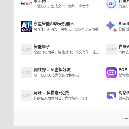
事半网
百度A
一键聊天、生成文章、图片、声音等
东星智能AI聊天机器人
Bar
AI写作，AI问答，AI聊天，高效率办公助手
智能罐子
白昼A
全能问答助手，智能对话、论文写作、法律咨询
网红秀 – Ai虚拟好友
POE
聊一聊,让AI成为您的虚拟好友！
帮你找
阿旺 – 多模态+免费
对话
你的私人助理阿旺，为你解答一切！
上一