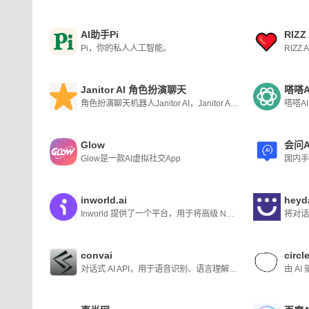
AI助手Pi
RIZZ 
Pi，你的私人人工智能。
Janitor AI 角色扮演聊天
嗒嗒
角色扮演聊天机器人Janitor AI，Janitor AI 被证明是各行业用户的多功能且不可或缺的平台。
嗒嗒A
Glow
会问A
Glow是一款AI虚拟社交App
国内手
inworld.ai
heyd
Inworld 提供了一个平台，用于将高级 NPC 行为和即兴对话添加到游戏和实时媒体中。使用文本到字符的提示来创建角色个性并使用 Inworld SDK 集成到体验中。
convai
circl
对话式 AI API，用于语音识别、语言理解和生成，以及用于设计游戏和支持语音的应用程序的文本转语音。