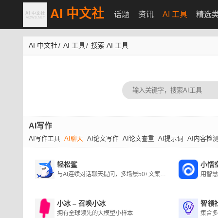
AI 中文社
话题
资讯
AI 工具
精选
AI 中文社
/
AI 工具
/
搜索 AI 工具
AI写作
AI写作工具
AI聊天
AI论文写作
AI论文查重
AI提示词
AI内容检
轻松鲨
小悟
与AI连续对话聊天提问，多场景50+文案模板，AI智能生成思维导图
小冰 – 召唤小冰
智领
拥有全球领先的大模型小样本