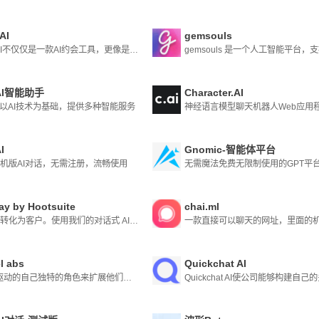
AI
gemsouls
RIZZ AI不仅仅是一款AI约会工具，更像是一位贴心的情感咨询师。它基于RIZE GPT框架构建，对用户心理有深入的洞察，擅长用幽默、浪漫的方式与人沟通，为那些渴望在约会方面获得帮助的人提供了完美的解决方案。
AI智能助手
Character.AI
I以AI技术为基础，提供多种智能服务
神经语言模型聊天机器人Web应用
I
Gnomic-智能体平台
机版AI对话，无需注册，流畅使用
无需魔法免费无限制使用的GPT平
ay by Hootsuite
chai.ml
将对话转化为客户。使用我们的对话式 AI 聊天机器人，推动更多电子商务销售并大规模提供五星级客户服务。
el abs
Quickchat AI
由 AI 驱动的自己独特的角色来扩展他们的想象力。我们称它们为形状。