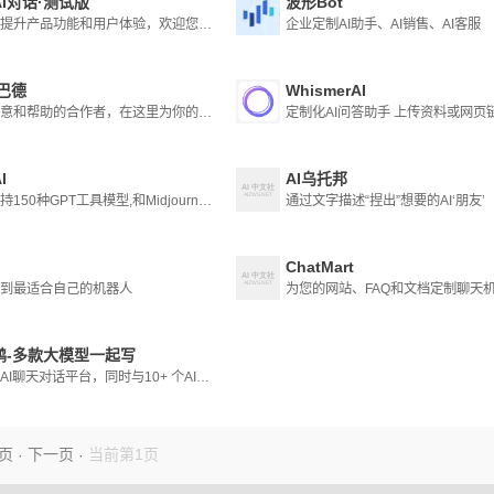
I对话·测试版
波形Bot
为更好提升产品功能和用户体验，欢迎您使用我们为您提供的此项测试服务。
企业定制AI助手、AI销售、AI客服
d巴德
WhismerAI
你的创意和帮助的合作者，在这里为你的想象力充电
I
AI乌托邦
同时支持150种GPT工具模型,和Midjourney绘图
通过文字描述“捏出”想要的AI‘朋友’
ChatMart
到最适合自己的机器人
鸭-多款大模型一起写
领先的AI聊天对话平台，同时与10+ 个AI大模型进行对话，0门槛使用AI
页
下一页
当前第1页
·
·