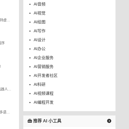
AI音频
AI视觉
gemsouls 是一个人工智能平台，支持虚拟角色及其与现实世界的联系。 我们正在创造一种新方式，让粉丝们享受他们最喜欢的角色，让创作者将虚构的人物带入生活，并最终让我们永远与我们所爱的人保持联系，无论是虚构的还是真实的。
AI绘图
AI写作
AI设计
程序
AI办公
AI企业服务
台
AI营销服务
AI开发者社区
AI科研
一款直接可以聊天的网址，里面的机器人竟然可以用中文对话！
AI视频课程
AI编程开发
Quickchat AI使公司能够构建自己的多语言AI助手，由GPT - 3等生成式AI模型提供支持。
推荐 AI 小工具