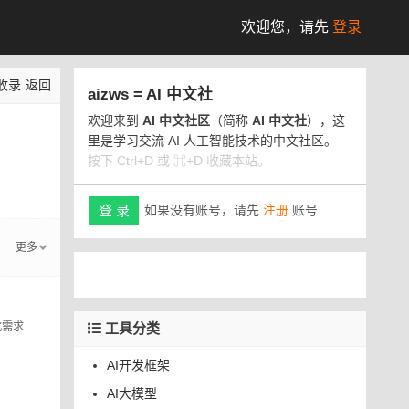
欢迎您，
请先
登录
收录
返回
aizws = AI 中文社
欢迎来到
AI 中文社区
（简称
AI 中文社
），这
里是学习交流 AI 人工智能技术的中文社区。
按下 Ctrl+D 或 ⌘+D 收藏本站。
如果没有账号，请先
注册
账号
登 录
更多
化需求
工具分类
AI开发框架
AI大模型