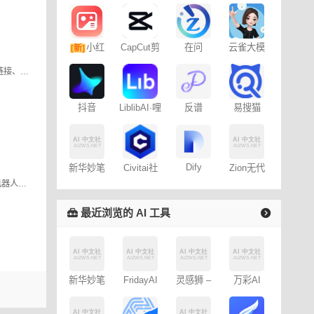
小红
CapCut剪
在问
云雀大模
[新]
映专业版
型
书图文笔
定制化AI问答助手 上传资料或网页链接、笔记等，快速训练专有AI，获得更精准、专业的回答，轻松定制自己的AI，并且可以团队共享专业AI。
记
易搜猫
抖音
LiblibAI·哩
反谱
Dreamina
布哩布AI
– 免费
Dify
新华妙笔
Civitai社
Zion无代
AI
区 – C站
码开发平
为您的网站、FAQ和文档定制聊天机器人，用于文档总结/对话、客服、导购等各种类型机器人
台
最近浏览的 AI 工具
新华妙笔
FridayAI
灵感狮 –
万彩AI
AI
写作助手
免费AI创
作