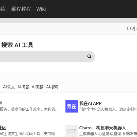
类库
编程教程
Wiki
申请
搜索 AI 工具
测
AI公文
AI问答
AI阅读
AI搜索
空
我在AI APP
用智慧服务，提高你的工作效率，为你的日常生活保驾护航，帮助打工人每天早一小时下班
创建个性化的AI机器人，满足定制
社区
Chato：构建聊天机器人
集合多款主流文生图AI绘画工具，支持输入任意中文关键词生成精准的图片
生成机器人助理,能写,能聊,多端发布