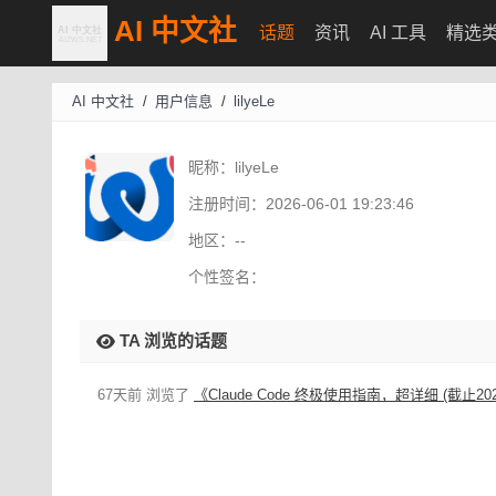
AI 中文社
话题
资讯
AI 工具
精选
AI 中文社
/
用户信息
/
lilyeLe
昵称：
lilyeLe
注册时间：
2026-06-01 19:23:46
地区：
--
个性签名：
TA 浏览的话题
67天前 浏览了
《Claude Code 终极使用指南，超详细 (截止20