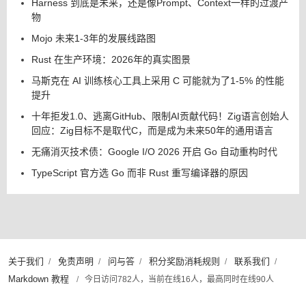
Harness 到底是未来，还是像Prompt、Context一样的过渡产
物
Mojo 未来1-3年的发展线路图
Rust 在生产环境：2026年的真实图景
马斯克在 AI 训练核心工具上采用 C 可能就为了1-5% 的性能
提升
十年拒发1.0、逃离GitHub、限制AI贡献代码！Zig语言创始人
回应：Zig目标不是取代C，而是成为未来50年的通用语言
无痛消灭技术债：Google I/O 2026 开启 Go 自动重构时代
TypeScript 官方选 Go 而非 Rust 重写编译器的原因
关于我们
免责声明
问与答
积分奖励消耗规则
联系我们
/
/
/
/
/
Markdown 教程
/
今日访问782人，当前在线16人，最高同时在线90人