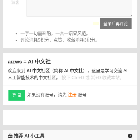
游客
登录后再评论
一字一句需斟酌，一言一语显风范。
评论消耗5积分，点赞、收藏消耗3积分。
aizws = AI 中文社
欢迎来到
AI 中文社区
（简称
AI 中文社
），这里是学习交流 AI
人工智能技术的中文社区。
按下 Ctrl+D 或 ⌘+D 收藏本站。
如果没有账号，请先
注册
账号
登 录
推荐 AI 小工具