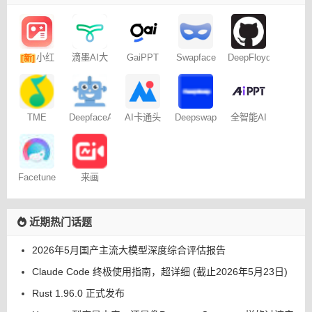
小红
滴墨AI大
GaiPPT
Swapface
DeepFloyd
[新]
画家Domo
人脸交换
Lab
书图文笔
社区
记
TME
DeepfaceAI
AI卡通头
Deepswap
全智能AI
Studio腾
像生成器
一键生成
讯音乐
PPT
Facetune
来画
近期热门话题
2026年5月国产主流大模型深度综合评估报告
Claude Code 终极使用指南，超详细 (截止2026年5月23日)
Rust 1.96.0 正式发布