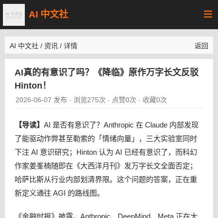
AI 中文社
AI 中文社
/
资讯
/
详情
返回
AI真的有意识了吗？《降临》原作万字长文反驳
Hinton！
2026-06-07 发布
浏览275次
点赞0次
收藏0次
·
·
·
【导读】
AI 是否有意识了？Anthropic 在 Claude 内部发现
了能驱动作弊甚至勒索的「情绪向量」，三大实验室同时
下注 AI 意识研究；Hinton 认为 AI 已经有意识了，而科幻
作家姜峯楠随即在《大西洋月刊》发万字长文全面否定；
哈萨比斯从行业内部划清界限。这个问题的答案，正在重
新定义通往 AGI 的路线图。
《金融时报》披露，Anthropic、DeepMind、Meta 正在大