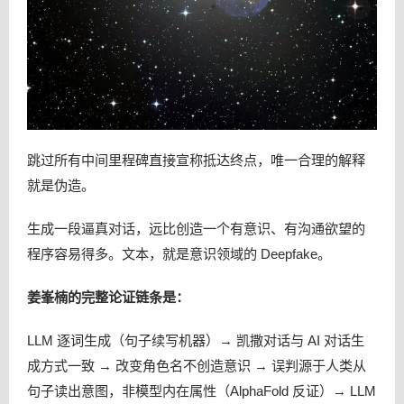
跳过所有中间里程碑直接宣称抵达终点，唯一合理的解释
就是伪造。
生成一段逼真对话，远比创造一个有意识、有沟通欲望的
程序容易得多。文本，就是意识领域的 Deepfake。
姜峯楠的完整论证链条是：
LLM 逐词生成（句子续写机器）→ 凯撒对话与 AI 对话生
成方式一致 → 改变角色名不创造意识 → 误判源于人类从
句子读出意图，非模型内在属性（AlphaFold 反证）→ LLM