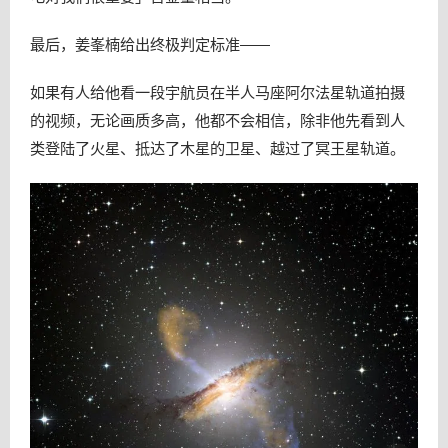
最后，姜峯楠给出终极判定标准——
如果有人给他看一段宇航员在半人马座阿尔法星轨道拍摄
的视频，无论画质多高，他都不会相信，除非他先看到人
类登陆了火星、抵达了木星的卫星、越过了冥王星轨道。