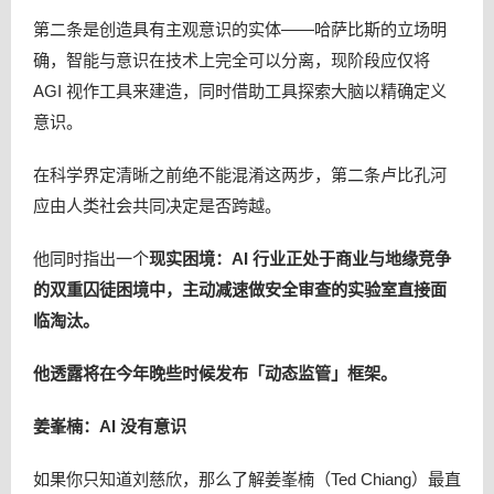
第二条是创造具有主观意识的实体——哈萨比斯的立场明
确，智能与意识在技术上完全可以分离，现阶段应仅将
AGI 视作工具来建造，同时借助工具探索大脑以精确定义
意识。
在科学界定清晰之前绝不能混淆这两步，第二条卢比孔河
应由人类社会共同决定是否跨越。
他同时指出一个
现实困境：AI 行业正处于商业与地缘竞争
的双重囚徒困境中，主动减速做安全审查的实验室直接面
临淘汰。
他透露将在今年晚些时候发布「动态监管」框架。
姜峯楠：AI 没有意识
如果你只知道刘慈欣，那么了解姜峯楠（Ted Chiang）最直