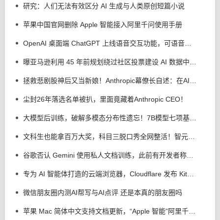
研究：人们无法有效区分 AI 生成与人类原创短篇小说
苹果中国官网删除 Apple 智能接入阿里千问使用手册
OpenAI 桌面端 ChatGPT 上线语音交互功能，可语音操控电脑执行多步骤任务
曝亚马逊利用 45 年前规划绕过社区投票建设 AI 数据中心，美国加州吉尔罗伊市民不满
拯救悲剧股神后又当新娘！Anthropic幕僚长自述：在AI前沿寻找上帝
尘封26年落选名单被扒，里面竟藏着Anthropic CEO！
大模型后训练，破解多模态分布性遗忘！7B模型七项基准全线提升
文科生也能拿百万大奖，科目三脱口秀全网整活！智元灵创创意大赛来了
谷歌否认 Gemini 使用私人文档训练，此前有开发者称未公开内容遭泄露
专为 AI 智能体打造的云端浏览器，Cloudflare 发布 Kitesurf
微信朋友圈内测AI帮写与AI点评 还是本真的朋友圈吗
苹果 Mac 简体中文支持文档更新，“Apple 智能”阿里千问扩展现身了