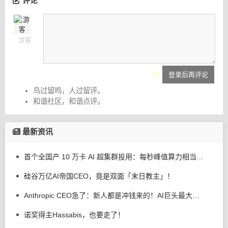
评论
游客
登录后再评论
鸟过留鸣，人过留评。
和谐社区，和谐点评。
最新资讯
首个全国产 10 万卡 AI 超集群投用：每秒峰值算力相当全人类持续计算 200 年
硅谷万亿AI帝国CEO，竟是双面「末日教主」！
Anthropic CEO急了：新人都是冲钱来的！AI巨头最大危机不是算力，是留人
诺奖得主Hassabis，也要走了！