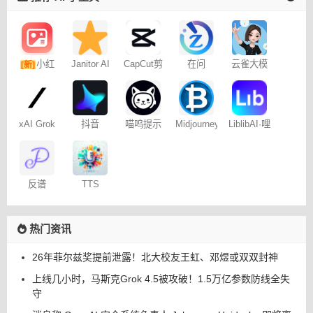
小红
Janitor AI
CapCut剪
在问
云雀大模
[新]
角色扮演
映专业版
型
书图文笔
聊天
记
xAI Grok
抖音
喵呜提示
Midjourney
LiblibAI·哩
Dreamina
词助手
提示词
布哩布AI
– 免费
（咒语）
生成器
反谱
TTS
Online
热门资讯
26年菲尔兹奖提前泄露！北大校友王虹、邓煜或双双封神
上线几小时，马斯克Grok 4.5被攻破！1.5万亿参数防线全失
守