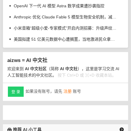
OpenAI 下一代 AI 模型 Astra 数学成果遭抄袭指控
Anthropic 优化 Claude Fable 5 模型生物安全机制，减少 85% 误拦截
小米音箱“超级小爱-专家模式”开启内测招募：升级声纹管理、语音歌单等功能
美国拟建 51 亿美元数据中心遭搁置，当地激进民众拿出断头台以示抗议
aizws = AI 中文社
欢迎来到
AI 中文社区
（简称
AI 中文社
），这里是学习交流 AI
人工智能技术的中文社区。
按下 Ctrl+D 或 ⌘+D 收藏本站。
如果没有账号，请先
注册
账号
登 录
推荐 AI 小工具