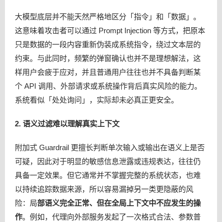
大模型底层并不能天然严格地区分「指令」和「数据」。
这意味着攻击者可以通过 Prompt Injection 等方式，把原本
只是数据的一段内容重新伪装成系统指令，绕过文本层的
约束。与此同时，频繁的弹窗确认也并不是理想解法，这
样用户会疲于应对，并且普通用户往往也并不具备判断某
个 API 调用、外部请求或系统操作背后真实风险的能力。
系统看似「处处询问」，实际却未必真正更安全。
2. 语义过滤难以理解真实上下文
附加式 Guardrail 更擅长判断单次输入或输出在语义上是否
可疑，因此对于明显的敏感信息泄露或违规表达，往往仍
具备一定效果。但它通常并不掌握完整的系统状态，也难
以持续追踪数据来源，所以容易漏掉另一类更隐蔽的风
险：局
部语义完全正常、但在全局上下文中不应发生的操
作
。例如，代理向外部服务发起了一次格式合法、参数普