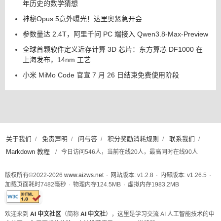
年历史的数学猜想
神秘Opus 5意外曝光！达里奥紧急开会
参数量达 2.4T，阿里千问 PC 端接入 Qwen3.8-Max-Preview
全球首颗软件定义近存计算 3D 芯片：东方算芯 DF1000 在
上海发布，14nm 工艺
小米 MiMo Code 官宣 7 月 26 日结束免费使用阶段
关于我们
免责声明
问与答
积分奖励消耗规则
联系我们
/
/
/
/
/
Markdown 教程
/
今日访问546人，当前在线20人，最高同时在线90人
版权所有©2022-2026
www.aizws.net
·
网站版本: v1.2.8
·
内部版本: v1.26.5
·
加载页面耗时
7482
毫秒
·
物理内存
124.5
MB
·
虚拟内存
1983.2
MB
此页面已通过W3C XHTML 1.0 Strict标准验证
欢迎来到
AI 中文社区
（简称
AI 中文社
），这里是学习交流 AI 人工智能技术的中