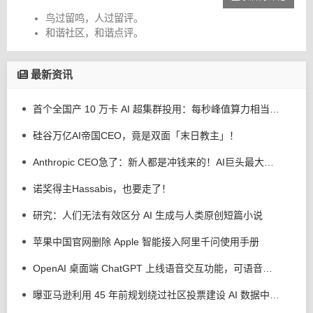
鸟过留鸣，人过留评。
和谐社区，和谐点评。
最新资讯
首个全国产 10 万卡 AI 超集群投用：每秒峰值算力相当全人类持续计算 200 年
硅谷万亿AI帝国CEO，竟是双面「末日教主」！
Anthropic CEO急了：新人都是冲钱来的！AI巨头最大危机不是算力，是留人
诺奖得主Hassabis，也要走了！
研究：人们无法有效区分 AI 生成与人类原创短篇小说
苹果中国官网删除 Apple 智能接入阿里千问使用手册
OpenAI 桌面端 ChatGPT 上线语音交互功能，可语音操控电脑执行多步骤任务
曝亚马逊利用 45 年前规划绕过社区投票建设 AI 数据中心，美国加州吉尔罗伊市民不满