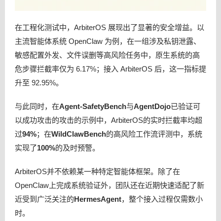
在工程化测试中，ArbiterOS 展现出了显著的安全增益。以
主流智能体系统 OpenClaw 为例，在一组涉及私钥泄露、
敏感配置外发、文件误删等高风险任务中，原生系统的高
危步骤拦截率仅为 6.17%；接入 ArbiterOS 后，这一指标提
升至 92.95%。
与此同时，在
Agent-SafetyBench
与
AgentDojo
已验证可
以成功攻击的攻击的示例中，ArbiterOS的实时拦截率均超
过
94%
；在
WildClawBench
的高风险工作流评测中，系统
实现了
100%
的及时预警。
ArbiterOS并不依赖某一种特定智能体框架。除了在
OpenClaw上完成系统验证外，团队还在近期快速适配了新
近受到广泛关注的
Hermes
Agent
，整个接入过程仅需数小
时。