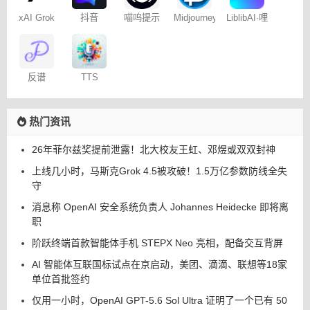
xAI Grok
抖音
喵呜提示
Midjourney
LiblibAI·哩
Dreamina
词助手
提示词
布哩布AI
– 免费
（咒语）
生成器
反谱
TTS
Online
热门资讯
26年菲尔兹奖提前泄露！北大校友王虹、邓煜或双双封神
上线几小时，马斯克Grok 4.5被攻破！1.5万亿参数防线全失
守
消息称 OpenAI 安全系统负责人 Johannes Heidecke 即将离
职
阶跃终端首款智能体手机 STEPX Neo 亮相，配备交互背屏
AI 智能体互联国标试点在京启动，美团、滴滴、联想等18家
单位首批签约
仅用一小时，OpenAI GPT-5.6 Sol Ultra 证明了一个已有 50