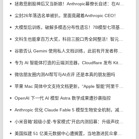
拯救悲剧股神后又当新娘！Anthropic幕僚长自述：在AI前沿寻找上帝
尘封26年落选名单被扒，里面竟藏着Anthropic CEO！
大模型后训练，破解多模态分布性遗忘！7B模型七项基准全线提升
文科生也能拿百万大奖，科目三脱口秀全网整活！智元灵创创意大赛来了
谷歌否认 Gemini 使用私人文档训练，此前有开发者称未公开内容遭泄露
专为 AI 智能体打造的云端浏览器，Cloudflare 发布 Kitesurf
微信朋友圈内测AI帮写与AI点评 还是本真的朋友圈吗
苹果 Mac 简体中文支持文档更新，“Apple 智能”阿里千问扩展现身了
OpenAI 下一代 AI 模型 Astra 数学成果遭抄袭指控
Anthropic 优化 Claude Fable 5 模型生物安全机制，减少 85% 误拦截
小米音箱“超级小爱-专家模式”开启内测招募：升级声纹管理、语音歌单等功能
美国拟建 51 亿美元数据中心遭搁置，当地激进民众拿出断头台以示抗议