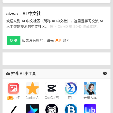
aizws = AI 中文社
欢迎来到
AI 中文社区
（简称
AI 中文社
），这里是学习交流 AI
人工智能技术的中文社区。
按下 Ctrl+D 或 ⌘+D 收藏本站。
如果没有账号，请先
注册
账号
登 录
推荐 AI 小工具
小红
Janitor AI
CapCut剪
在问
云雀大模
[新]
角色扮演
映专业版
型
书图文笔
聊天
记