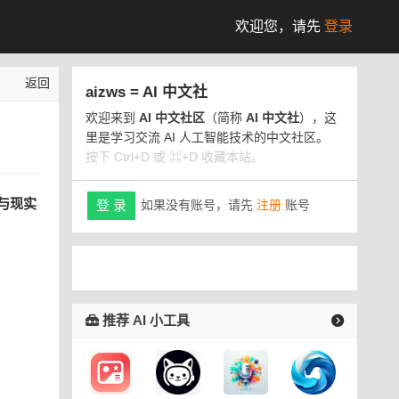
欢迎您，
请先
登录
返回
aizws = AI 中文社
欢迎来到
AI 中文社区
（简称
AI 中文社
），这
里是学习交流 AI 人工智能技术的中文社区。
按下 Ctrl+D 或 ⌘+D 收藏本站。
律与现实
如果没有账号，请先
注册
账号
登 录
推荐 AI 小工具