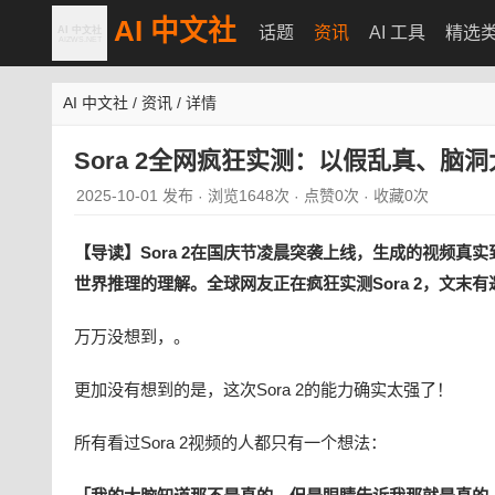
AI 中文社
话题
资讯
AI 工具
精选
AI 中文社
/
资讯
/
详情
Sora 2全网疯狂实测：以假乱真、脑
2025-10-01 发布
浏览1648次
点赞0次
收藏0次
·
·
·
【导读】Sora 2在国庆节凌晨突袭上线，生成的视频真实
世界推理的理解。全球网友正在疯狂实测Sora 2，文末有
万万没想到，。
更加没有想到的是，这次Sora 2的能力确实太强了！
所有看过Sora 2视频的人都只有一个想法：