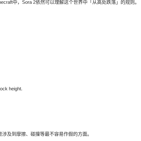
raft中，Sora 2依然可以理解这个世界中「从高处跌落」的规则。
lock height.
其是涉及到摩擦、碰撞等最不容易作假的方面。