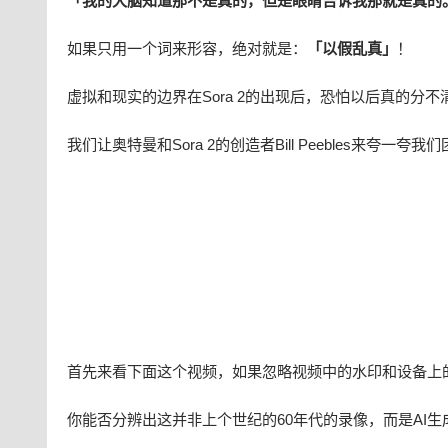
「我的大脑知道
那不是真的
，但是眼睛告诉我
那就是真的
如果只用一个词来形容，绝对就是：
「以假乱真」
！
虚拟和现实的边界在Sora 2的出现后，恐怕以后真的分不
我们让奥特曼和Sora 2的创造者Bill Peebles来夸一夸我
首先来看下面这个视频，如果忽略视频中的水印和设备上的
你能否分辨出这并非上个世纪的60年代的录像，而是AI生