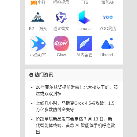
海艺AI-
小红
喵呜提示
TTS
[新]
SeaArt AI
词助手
Online
书图文笔
记
K2-上海交
通义智文
Luma ai
YOO简历
通大学
Glow
AI内容管
Ubrand -
小鱼AI写
家-免费
AI社交媒
作 – 免费
100篇
体封面生
成器
热门资讯
26年菲尔兹奖提前泄露！北大校友王虹、邓
煜或双双封神
上线几小时，马斯克Grok 4.5被攻破！1.5
万亿参数防线全失守
阶跃星辰新品发布会定档 7 月 13 日，新一
代智能体终端、首款 AI 智能体手机呼之欲
出