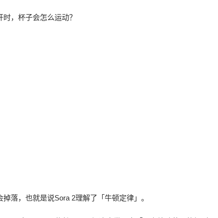
放开时，杯子会怎么运动？
会掉落，也就是说Sora 2理解了「牛顿定律」。