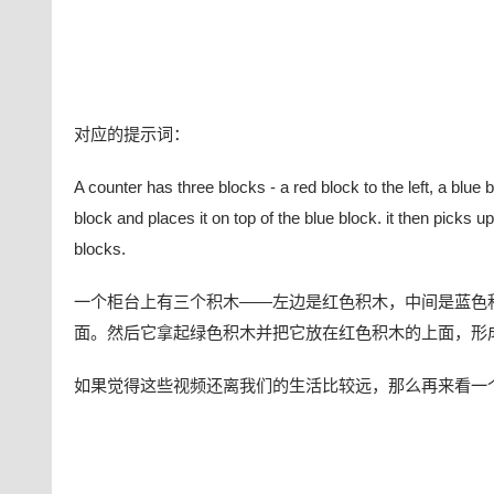
对应的提示词：
A counter has three blocks - a red block to the left, a blue 
block and places it on top of the blue block. it then picks 
blocks.
一个柜台上有三个积木——左边是红色积木，中间是蓝色
面。然后它拿起绿色积木并把它放在红色积木的上面，形
如果觉得这些视频还离我们的生活比较远，那么再来看一