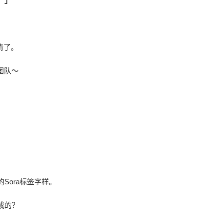
。」
清了。
们团队～
Sora标签字样。
成的？