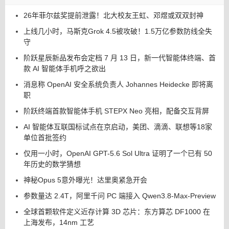
26年菲尔兹奖提前泄露！北大校友王虹、邓煜或双双封神
上线几小时，马斯克Grok 4.5被攻破！1.5万亿参数防线全失
守
阶跃星辰新品发布会定档 7 月 13 日，新一代智能体终端、首
款 AI 智能体手机呼之欲出
消息称 OpenAI 安全系统负责人 Johannes Heidecke 即将离
职
阶跃终端首款智能体手机 STEPX Neo 亮相，配备交互背屏
AI 智能体互联国标试点在京启动，美团、滴滴、联想等18家
单位首批签约
仅用一小时，OpenAI GPT-5.6 Sol Ultra 证明了一个已有 50
年历史的数学猜想
神秘Opus 5意外曝光！达里奥紧急开会
参数量达 2.4T，阿里千问 PC 端接入 Qwen3.8-Max-Preview
全球首颗软件定义近存计算 3D 芯片：东方算芯 DF1000 在
上海发布，14nm 工艺