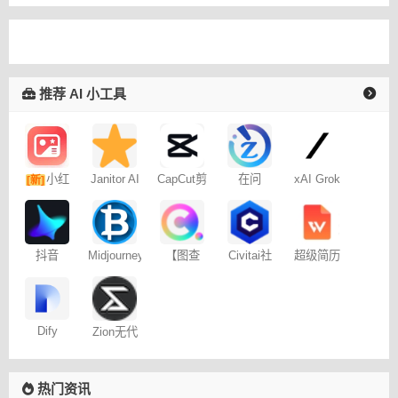
推荐 AI 小工具
小红
Janitor AI
CapCut剪
在问
xAI Grok
[新]
角色扮演
映专业版
书图文笔
聊天
记
抖音
Midjourney
【图查
Civitai社
超级简历
Dreamina
提示词
查】图片
区 – C站
WonderCV
– 免费
（咒语）
版权查询
生成器
神器
Dify
Zion无代
码开发平
台
热门资讯