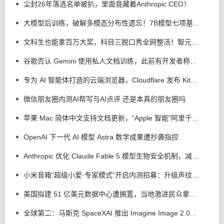
尘封26年落选名单被扒，里面竟藏着Anthropic CEO！
大模型后训练，破解多模态分布性遗忘！7B模型七项基准全线提升
文科生也能拿百万大奖，科目三脱口秀全网整活！智元灵创创意大赛来了
谷歌否认 Gemini 使用私人文档训练，此前有开发者称未公开内容遭泄露
专为 AI 智能体打造的云端浏览器，Cloudflare 发布 Kitesurf
微信朋友圈内测AI帮写与AI点评 还是本真的朋友圈吗
苹果 Mac 简体中文支持文档更新，“Apple 智能”阿里千问扩展现身了
OpenAI 下一代 AI 模型 Astra 数学成果遭抄袭指控
Anthropic 优化 Claude Fable 5 模型生物安全机制，减少 85% 误拦截
小米音箱“超级小爱-专家模式”开启内测招募：升级声纹管理、语音歌单等功能
美国拟建 51 亿美元数据中心遭搁置，当地激进民众拿出断头台以示抗议
全球第二：马斯克 SpaceXAI 推出 Imagine Image 2.0，强化 AI 生图 / 编辑能力