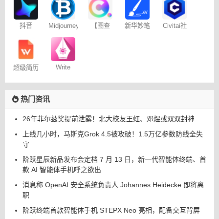
聊天
记
抖音
Midjourney
【图查
新华妙笔
Civitai社
Dreamina
提示词
查】图片
AI
区 – C站
– 免费
（咒语）
版权查询
生成器
神器
Write
超级简历
Wise网文
WonderCV
小说写作
热门资讯
26年菲尔兹奖提前泄露！北大校友王虹、邓煜或双双封神
上线几小时，马斯克Grok 4.5被攻破！1.5万亿参数防线全失
守
阶跃星辰新品发布会定档 7 月 13 日，新一代智能体终端、首
款 AI 智能体手机呼之欲出
消息称 OpenAI 安全系统负责人 Johannes Heidecke 即将离
职
阶跃终端首款智能体手机 STEPX Neo 亮相，配备交互背屏