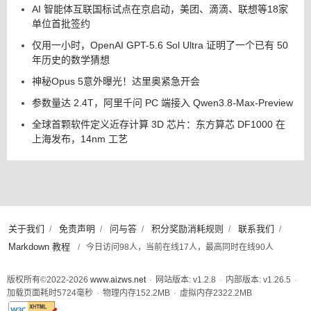
AI 智能体互联国标试点在京启动，美团、滴滴、联想等18家
单位首批签约
仅用一小时，OpenAI GPT-5.6 Sol Ultra 证明了一个已有 50
年历史的数学猜想
神秘Opus 5意外曝光！达里奥紧急开会
参数量达 2.4T，阿里千问 PC 端接入 Qwen3.8-Max-Preview
全球首颗软件定义近存计算 3D 芯片：东方算芯 DF1000 在
上海发布，14nm 工艺
关于我们
免责声明
问与答
积分奖励消耗规则
联系我们
/
/
/
/
/
Markdown 教程
/
今日访问98人，当前在线17人，最高同时在线90人
版权所有©2022-2026
www.aizws.net
·
网站版本: v1.2.8
·
内部版本: v1.26.5
·
加载页面耗时
5724
毫秒
·
物理内存
152.2
MB
·
虚拟内存
2322.2
MB