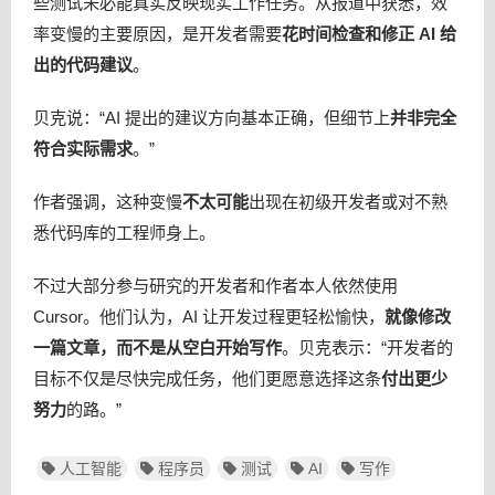
些测试未必能真实反映现实工作任务。从报道中获悉，效
率变慢的主要原因，是开发者需要
花时间检查和修正 AI 给
出的代码建议
。
贝克说：“AI 提出的建议方向基本正确，但细节上
并非完全
符合实际需求
。”
作者强调，这种变慢
不太可能
出现在初级开发者或对不熟
悉代码库的工程师身上。
不过大部分参与研究的开发者和作者本人依然使用
Cursor。他们认为，AI 让开发过程更轻松愉快，
就像修改
一篇文章，而不是从空白开始写作
。贝克表示：“开发者的
目标不仅是尽快完成任务，他们更愿意选择这条
付出更少
努力
的路。”
人工智能
程序员
测试
AI
写作