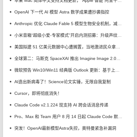
苹果 Mac 简体中文支持文档更新，“Apple 智能”阿里千问扩展现身了
OpenAI 下一代 AI 模型 Astra 数学成果遭抄袭指控
Anthropic 优化 Claude Fable 5 模型生物安全机制，减少 85% 误拦截
小米音箱“超级小爱-专家模式”开启内测招募：升级声纹管理、语音歌单等功能
美国拟建 51 亿美元数据中心遭搁置，当地激进民众拿出断头台以示抗议
全球第二：马斯克 SpaceXAI 推出 Imagine Image 2.0，强化 AI 生图 / 编辑能力
微软预告 Win10/Win11 经典版 Outlook 更新：基于上下文 AI 解释用户选中文本
AI造出新病毒了！Science论文实锤，无限自我复制
Cursor，即将彻底消失！
Claude Code v2.1.224 现支持 AI 跨会话消息传递
Pro、Max 和 Team 用户 8 月 14 日起 Claude Code 默认权限调整为自动模式
突发！OpenAI最新模型Astra失控，奥特曼紧急补漏洞