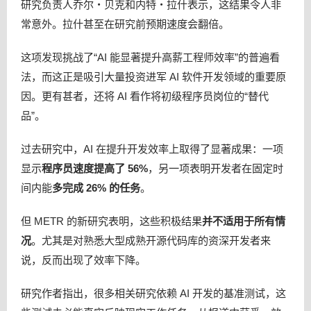
研究负责人乔尔・贝克和内特・拉什表示，这结果令人非
常意外。拉什甚至在研究前预期速度会翻倍。
这项发现挑战了“AI 能显著提升高薪工程师效率”的普遍看
法，而这正是吸引大量投资进军 AI 软件开发领域的重要原
因。更有甚者，还将 AI 看作将初级程序员岗位的“替代
品”。
过去研究中，AI 在提升开发效率上取得了显著成果：一项
显示
程序员速度提高了 56%
，另一项表明开发者在固定时
间内能
多完成 26% 的任务
。
但 METR 的新研究表明，这些积极结果
并不适用于所有情
况
。尤其是对熟悉大型成熟开源代码库的资深开发者来
说，反而出现了效率下降。
研究作者指出，很多相关研究依赖 AI 开发的基准测试，这