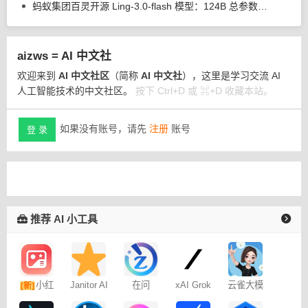
蚂蚁集团百灵开源 Ling-3.0-flash 模型：124B 总参数、5.1B 激活参数
aizws = AI 中文社
欢迎来到
AI 中文社区
（简称
AI 中文社
），这里是学习交流 AI
人工智能技术的中文社区。
按下 Ctrl+D 或 ⌘+D 收藏本站。
如果没有账号，请先
注册
账号
登 录
推荐 AI 小工具
小红
Janitor AI
在问
xAI Grok
云雀大模
[新]
角色扮演
型
书图文笔