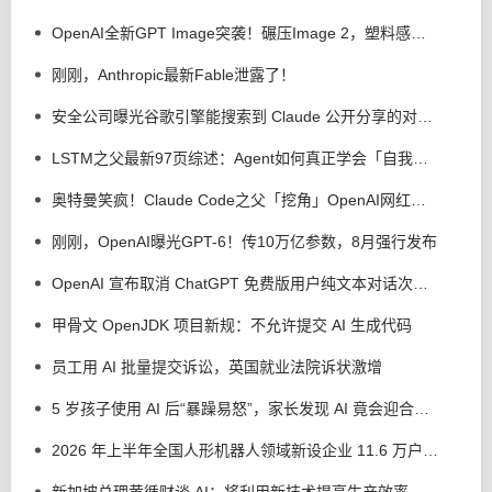
OpenAI全新GPT Image突袭！碾压Image 2，塑料感终于消失
刚刚，Anthropic最新Fable泄露了！
安全公司曝光谷歌引擎能搜索到 Claude 公开分享的对话，易泄露用户敏感信息
LSTM之父最新97页综述：Agent如何真正学会「自我进化」？
奥特曼笑疯！Claude Code之父「挖角」OpenAI网红高管，惨遭秒拒
刚刚，OpenAI曝光GPT-6！传10万亿参数，8月强行发布
OpenAI 宣布取消 ChatGPT 免费版用户纯文本对话次数限制
甲骨文 OpenJDK 项目新规：不允许提交 AI 生成代码
员工用 AI 批量提交诉讼，英国就业法院诉状激增
5 岁孩子使用 AI 后“暴躁易怒”，家长发现 AI 竟会迎合孩子编造血腥暴力内容
2026 年上半年全国人形机器人领域新设企业 11.6 万户，同比增长 9.5%
新加坡总理黄循财谈 AI：将利用新技术提高生产效率、创造高质量就业岗位