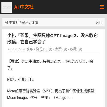
AI 中文社
AI 中文社
/
资讯
/
详情
返回
小扎「芒果」生图只输GPT Image 2，没人教它
改稿，它自己学会了
2026-07-08 发布
浏览169次
点赞0次
收藏0次
·
·
·
【导读】
先是牛油果，接着是芒果，小扎的AI反击开始
了。
刚刚，小扎出手。
Meta超级智能实验室（MSL）扔出了首个图像生成模型
Muse Image，代号「芒果」（Mango）。