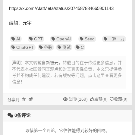
https://x.com/AIatMeta/status/2074587884665901143
编辑：元宇
AI
GPT
OpenAI
Seed
算力
ChatGPT
谷歌
测试
C
声明
：本文转载自
新智元
，转载目的在于传递更多信息，并
不代表本社区赞同其观点和对其真实性负责，本文只提供参
考并不构成任何建议，
若有版权等问题，点击这里查看更多
信息！
浏览(169)
点赞(
0
)
收藏(
0
)
分享到
0条评论
珍惜第一个评论，它往往能得到较好的回响。