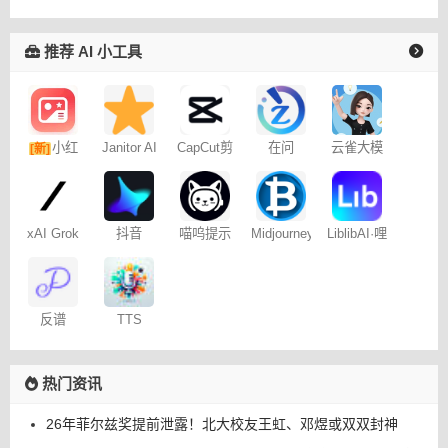
推荐 AI 小工具
小红
Janitor AI
CapCut剪
在问
云雀大模
[新]
角色扮演
映专业版
型
书图文笔
聊天
记
xAI Grok
抖音
喵呜提示
Midjourney
LiblibAI·哩
Dreamina
词助手
提示词
布哩布AI
– 免费
（咒语）
生成器
反谱
TTS
Online
热门资讯
26年菲尔兹奖提前泄露！北大校友王虹、邓煜或双双封神