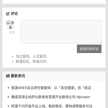
评论
游客
登录后再评论
鸟过留鸣，人过留评。
和谐社区，和谐点评。
最新资讯
智源AREX自主研究智能体：从「盲目搜索」到「验证驱动」
曝诺奖得主哈萨比斯曾有意离开谷歌母公司 Alphabet
阿里千问开放平台上线，租房租车、寄快递等服务可对话办理