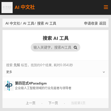
AI 中文社
AI 中文社
/
AI 工具
/
搜索 AI 工具
申请收录
返回
搜索 AI 工具
搜索
先知
标签，找到约0个结果, 耗时0.0541秒
更多
第四范式4Paradigm
企业级人工智能领域的行业先驱者与领导者
上一页
下一页
当前第1页
·
·