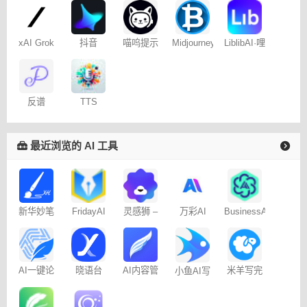
聊天
记
xAI Grok
抖音
喵呜提示
Midjourney
LiblibAI·哩
Dreamina
词助手
提示词
布哩布AI
– 免费
（咒语）
生成器
反谱
TTS
Online
最近浏览的 AI 工具
新华妙笔
FridayAI
灵感狮 –
万彩AI
BusinessAI
AI
写作助手
免费AI创
作
AI一键论
晓语台
AI内容管
米羊写完
小鱼AI写
文-
家-免费
啦AI伴写
作 – 免费
AIPaperPass
100篇