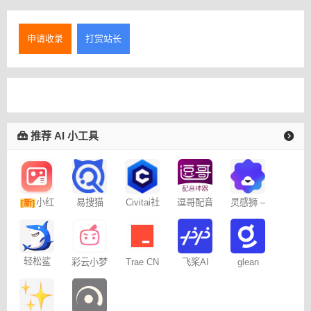
申请收录
打赏站长
推荐 AI 小工具
易搜猫
小红
Civitai社
逗哥配音
灵感狮 –
[新]
区 – C站
神器
免费AI创
书图文笔
作
记
轻松鲨
彩云小梦
Trae CN
飞桨AI
glean
Studio星
河社区