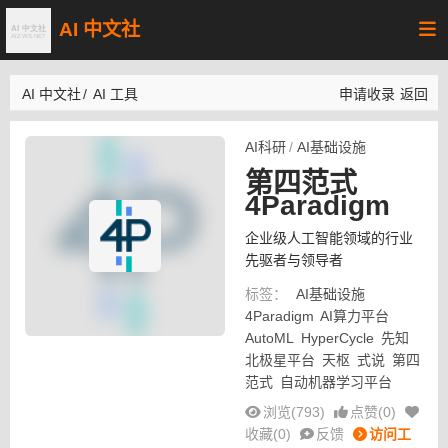
AI 中文社
AI 中文社
/
AI 工具
申请收录
返回
AI科研
/
AI基础设施
第四范式
4Paradigm
企业级人工智能领域的行业
先驱者与领导者
标签：
AI基础设施
4Paradigm
AI算力平台
AutoML
HyperCycle
先知
北极星平台
天枢
式说
第四
范式
自动机器学习平台
浏览(793)
点赞(
0
)
收藏(
0
)
反馈
访问工