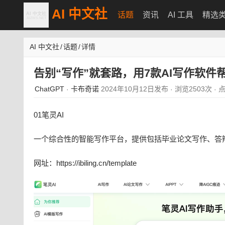
AI 中文社
话题
资讯
AI 工具
精选
AI 中文社
/
话题
/
详情
告别“写作”就套路，用7款AI写作软
ChatGPT
卡布奇诺
2024年10月12日发布
浏览2503次
点
·
·
·
01笔灵AI
一个综合性的智能写作平台，提供包括毕业论文写作、答辩
网址：https://ibiling.cn/template