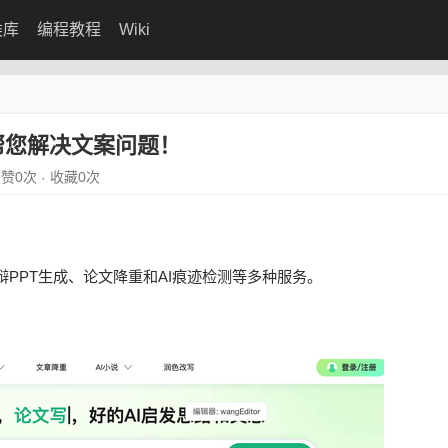
类库
编程教程
Wiki
件帮您解决文案问题！
赞0次
收藏0次
·
PPT生成、论文降重和AI痕迹检测等多种服务。