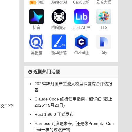
小红
Janitor AI
CapCut剪
云雀大模
[新]
角色扮演
映专业版
型
书图文笔
聊天
记
抖音
喵呜提示
LiblibAI·哩
TTS
Dreamina
词助手
布哩布AI
Online
– 免费
Dify
易搜猫
新华妙笔
Civitai社
AI
区 – C站
近期热门话题
2026年5月国产主流大模型深度综合评估报
告
Claude Code 终极使用指南，超详细 (截止
2026年5月23日)
论文写作
Rust 1.96.0 正式发布
Harness 到底是未来，还是像Prompt、Con
text一样的过渡产物