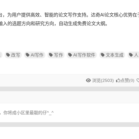
台，为用户提供高效、智能的论文写作支持。达奇AI论文核心优势在
输入的选题方向和研究方向，自动生成免费论文大纲。
术
改写
AI写作
写作
AI写作软件
文本生成
人
浏览(2503)
点赞(
0
)
，你将成小区里最靓的仔^_^