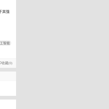
于其强
工智能
收藏(
0
)