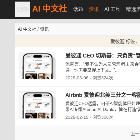
AI 中文社
话题
资讯
AI 工具
精选
AI 中文社
/
资讯
爱彼迎
标签，匹
爱彼迎 CEO 切斯基：只负责“
他直言：“我不认为人员管理者未来
通。你需要掌握上下文。”...
2026-05-06
浏览324次
·
Airbnb 爱彼迎北美三分之一
爱彼迎CEO透露，自研AI智能体已处
果AI专家Ahmad Al-Dahle，旨
2026-02-15
浏览306次
·
上一