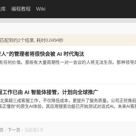
类库
编程教程
Wiki
配到约2个结果, 耗时0.0494秒
管人”的管理者将很快会被 AI 时代淘汰
会有任何价值。那些有大量周期性一对一会议的人将无法生存。那种领导
客服工作已由 AI 智能体接管，计划向全球推广
理北美超三成客服工作，不仅降低成本，更提升了服务质量。公司正挖角前Me
在打造“真正懂你”的原生AI体验，其应用搜索功能已开始测试对话式AI。未来AI客服
页
下一页
当前第1页
·
·