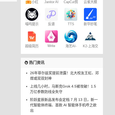
小红
Janitor AI
CapCut剪
云雀大模
[新]
角色扮演
映专业版
型
书图文笔
聊天
记
喵呜提示
反谱
TTS
新华妙笔
词助手
Online
AI
Write
海艺AI-
超级简历
K2-上海交
Wise网文
SeaArt AI
WonderCV
通大学
小说写作
热门资讯
26年菲尔兹奖提前泄露！北大校友王虹、邓
煜或双双封神
上线几小时，马斯克Grok 4.5被攻破！1.5
万亿参数防线全失守
阶跃星辰新品发布会定档 7 月 13 日，新一
代智能体终端、首款 AI 智能体手机呼之欲
出