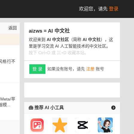
欢迎您，
请先
登录
返回
aizws = AI 中文社
欢迎来到
AI 中文社区
（简称
AI 中文社
），这
里是学习交流 AI 人工智能技术的中文社区。
按下 Ctrl+D 或 ⌘+D 收藏本站。
风格行不
如果没有账号，请先
注册
账号
登 录
ta/苹
模...
推荐 AI 小工具