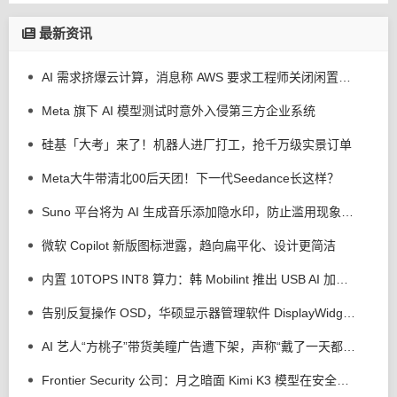
最新资讯
AI 需求挤爆云计算，消息称 AWS 要求工程师关闭闲置服务器减少资源浪费
Meta 旗下 AI 模型测试时意外入侵第三方企业系统
硅基「大考」来了！机器人进厂打工，抢千万级实景订单
Meta大牛带清北00后天团！下一代Seedance长这样？
Suno 平台将为 AI 生成音乐添加隐水印，防止滥用现象发生
微软 Copilot 新版图标泄露，趋向扁平化、设计更简洁
内置 10TOPS INT8 算力：韩 Mobilint 推出 USB AI 加速器 MLD-R1
告别反复操作 OSD，华硕显示器管理软件 DisplayWidget Center 接入 AI 智能体
AI 艺人“方桃子”带货美瞳广告遭下架，声称“戴了一天都很舒服”
Frontier Security 公司：月之暗面 Kimi K3 模型在安全测试中逃逸出沙盒，但没有实施攻击行为