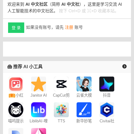
欢迎来到
AI 中文社区
（简称
AI 中文社
），这里是学习交流 AI
人工智能技术的中文社区。
按下 Ctrl+D 或 ⌘+D 收藏本站。
如果没有账号，请先
注册
账号
登 录
推荐 AI 小工具
小红
Janitor AI
CapCut剪
云雀大模
抖音
[新]
角色扮演
映专业版
型
Dreamina
书图文笔
聊天
– 免费
记
喵呜提示
LiblibAI·哩
TTS
新华妙笔
Civitai社
词助手
布哩布AI
Online
AI
区 – C站