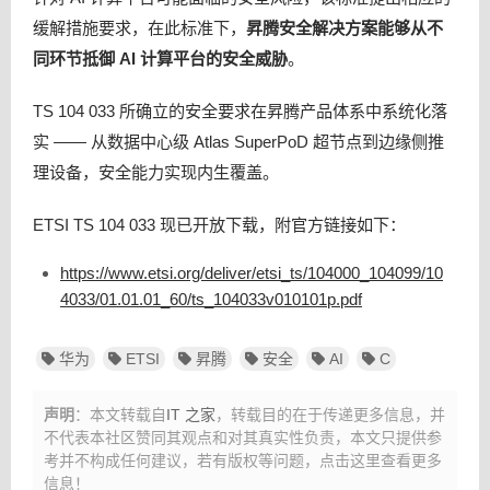
缓解措施要求，在此标准下，
昇腾安全解决方案能够从不
同环节抵御 AI 计算平台的安全威胁
。
TS 104 033 所确立的安全要求在昇腾产品体系中系统化落
实 —— 从数据中心级 Atlas SuperPoD 超节点到边缘侧推
理设备，安全能力实现内生覆盖。
ETSI TS 104 033 现已开放下载，附官方链接如下：
https://www.etsi.org/deliver/etsi_ts/104000_104099/10
4033/01.01.01_60/ts_104033v010101p.pdf
华为
ETSI
昇腾
安全
AI
C
声明
：本文转载自
IT 之家
，转载目的在于传递更多信息，并
不代表本社区赞同其观点和对其真实性负责，本文只提供参
考并不构成任何建议，
若有版权等问题，点击这里查看更多
信息！