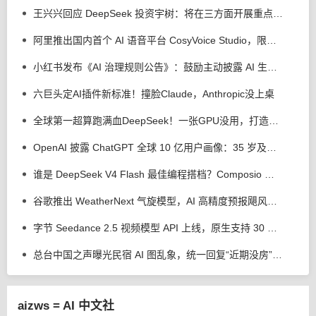
王兴兴回应 DeepSeek 投资宇树：将在三方面开展重点合作
阿里推出国内首个 AI 语音平台 CosyVoice Studio，限时免费体验
小红书发布《AI 治理规则公告》：鼓励主动披露 AI 生成，反对 AI 洗稿、合成他人声音、捏造新闻
六巨头定AI插件新标准！撞脸Claude，Anthropic没上桌
全球第一超算跑满血DeepSeek！一张GPU没用，打造超智融合「Token工厂」
OpenAI 披露 ChatGPT 全球 10 亿用户画像：35 岁及以上用户用量上升
谁是 DeepSeek V4 Flash 最佳编程搭档？Composio 测试 Codex 等 4 个 AI 工具
谷歌推出 WeatherNext 气旋模型，AI 高精度预报飓风平均提前 24 小时
字节 Seedance 2.5 视频模型 API 上线，原生支持 30 秒视频直出
总台中国之声曝光民宿 AI 图乱象，统一回复“近期没房”、推荐其他房源
aizws = AI 中文社