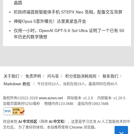
晶圆
阶跃终端首款智能体手机 STEPX Neo 亮相，配备交互背屏
神秘Opus 5意外曝光！达里奥紧急开会
仅用一小时，OpenAI GPT-5.6 Sol Ultra 证明了一个已有 50
年历史的数学猜想
关于我们
免责声明
问与答
积分奖励消耗规则
联系我们
/
/
/
/
/
Markdown 教程
/
今日访问10人，当前在线19人，最高同时在线90人
版权所有©2022-2026
www.aizws.net
·
网站版本: v1.2.8
·
内部版本: v1.26.5
·
加载页面耗时
5250
毫秒
·
物理内存
133.0
MB
·
虚拟内存
1983.5
MB
此页面已通过W3C XHTML 1.0 Strict标准验证
欢迎来到
AI 中文社区
（简称
AI 中文社
），这里是学习交流 AI 人工智能技术的中
文社区。 为了更好的体验，本站推荐使用
Chrome
浏览器。