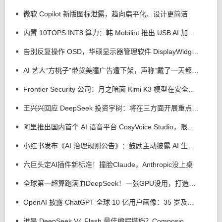
微软 Copilot 新版图标泄露，趋向扁平化、设计更简洁
内置 10TOPS INT8 算力：韩 Mobilint 推出 USB AI 加速器 MLD-R1
告别反复操作 OSD，华硕显示器管理软件 DisplayWidget Center 接入 AI 智能体
AI 艺人“方桃子”带货美瞳广告遭下架，声称“戴了一天都很舒服”
Frontier Security 公司：月之暗面 Kimi K3 模型在安全测试中逃逸出沙盒，但没有实施攻击行为
王兴兴回应 DeepSeek 投资宇树：将在三方面开展重点合作
阿里推出国内首个 AI 语音平台 CosyVoice Studio，限时免费体验
小红书发布《AI 治理规则公告》：鼓励主动披露 AI 生成，反对 AI 洗稿、合成他人声音、捏造新闻
六巨头定AI插件新标准！撞脸Claude，Anthropic没上桌
全球第一超算跑满血DeepSeek！一张GPU没用，打造超智融合「Token工厂」
OpenAI 披露 ChatGPT 全球 10 亿用户画像：35 岁及以上用户用量上升
谁是 DeepSeek V4 Flash 最佳编程搭档？Composio 测试 Codex 等 4 个 AI 工具