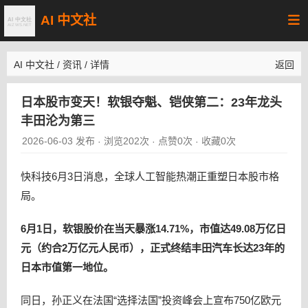
AI 中文社
AI 中文社
/
资讯
/
详情
返回
日本股市变天！软银夺魁、铠侠第二：23年龙头
丰田沦为第三
2026-06-03 发布
浏览202次
点赞0次
收藏0次
·
·
·
快科技6月3日消息，全球人工智能热潮正重塑日本股市格
局。
6月1日，软银股价在当天暴涨14.71%，市值达49.08万亿日
元（约合2万亿元人民币），正式终结丰田汽车长达23年的
日本市值第一地位。
同日，孙正义在法国“选择法国”投资峰会上宣布750亿欧元