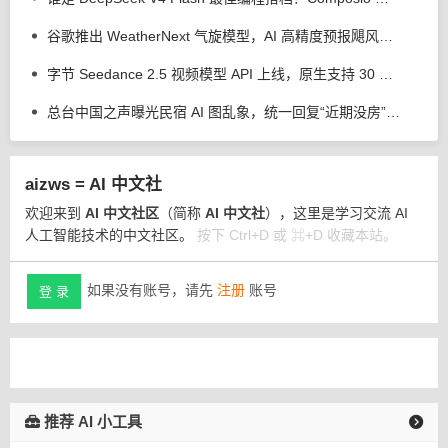
谷歌推出 WeatherNext 气旋模型，AI 高精度预报飓风平均提前 24 小时
字节 Seedance 2.5 视频模型 API 上线，原生支持 30 秒视频直出
总台中国之声曝光民宿 AI 图乱象，统一回复“近期没房”、推荐其他房源
aizws = AI 中文社
欢迎来到
AI 中文社区
（简称
AI 中文社
），这里是学习交流 AI
人工智能技术的中文社区。
按下 Ctrl+D 或 ⌘+D 收藏本站。
如果没有账号，请先
注册
账号
登 录
推荐 AI 小工具