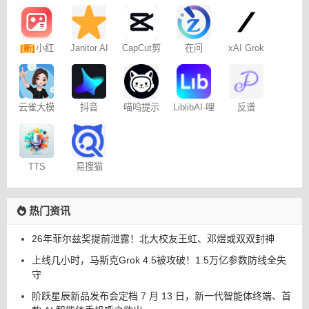
小红
Janitor AI
CapCut剪
在问
xAI Grok
[新]
角色扮演
映专业版
书图文笔
聊天
记
云雀大模
抖音
喵呜提示
LiblibAI·哩
反谱
型
Dreamina
词助手
布哩布AI
– 免费
易搜猫
TTS
Online
热门资讯
26年菲尔兹奖提前泄露！北大校友王虹、邓煜或双双封神
上线几小时，马斯克Grok 4.5被攻破！1.5万亿参数防线全失
守
阶跃星辰新品发布会定档 7 月 13 日，新一代智能体终端、首