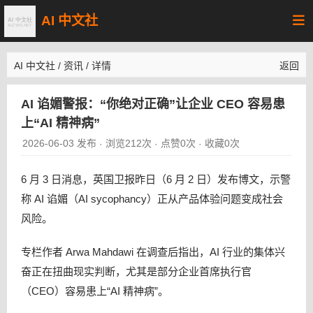
AI 中文社
AI 中文社
/
资讯
/
详情
返回
AI 谄媚警报：“你绝对正确”让企业 CEO 容易患
上“AI 精神病”
2026-06-03 发布
浏览212次
点赞0次
收藏0次
·
·
·
6 月 3 日消息，英国卫报昨日（6 月 2 日）发布博文，示警
称 AI 谄媚（AI sycophancy）正从产品体验问题变成社会
风险。
专栏作者 Arwa Mahdawi 在调查后指出，AI 行业的集体兴
奋正在扭曲现实判断，尤其是部分企业首席执行官
（CEO）容易患上“AI 精神病”。