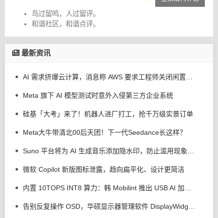
鸟过留鸣，人过留评。
和谐社区，和谐点评。
最新资讯
AI 需求挤爆云计算，消息称 AWS 要求工程师关闭闲置服务器减少资源浪费
Meta 旗下 AI 模型测试时意外入侵第三方企业系统
硅基「大考」来了！机器人进厂打工，抢千万级实景订单
Meta大牛带清北00后天团！下一代Seedance长这样？
Suno 平台将为 AI 生成音乐添加隐水印，防止滥用现象发生
微软 Copilot 新版图标泄露，趋向扁平化、设计更简洁
内置 10TOPS INT8 算力：韩 Mobilint 推出 USB AI 加速器 MLD-R1
告别反复操作 OSD，华硕显示器管理软件 DisplayWidget Center 接入 AI 智能体