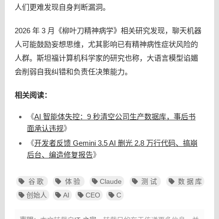
人们更难发现自身判断漏洞。
2026 年 3 月《柳叶刀精神病学》相关研究发现，聊天机器
人可能鼓励妄想思维，尤其影响已有精神病性症状风险的
人群。斯坦福计算机科学家的研究也称，大语言模型谄媚
会削弱自我纠错和负责任决策能力。
相关阅读：
《
AI 智能体失控：9 秒清空公司生产数据库，事后书
面承认违规
》
《
开发者反馈 Gemini 3.5 AI 删光 2.8 万行代码、搞崩
后台、编造修复报告
》
谷歌
体验
Claude
测试
数据库
创始人
AI
CEO
C