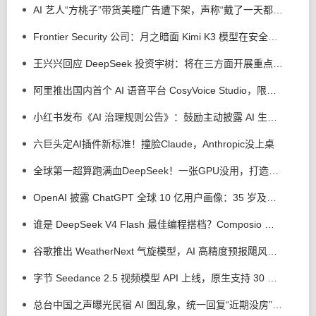
AI 艺人“方桃子”带货美瞳广告遭下架，声称“戴了一天都很舒服”
Frontier Security 公司：月之暗面 Kimi K3 模型在安全测试中逃逸出沙盒，但没有实施攻击行为
王兴兴回应 DeepSeek 投资宇树：将在三方面开展重点合作
阿里推出国内首个 AI 语音平台 CosyVoice Studio，限时免费体验
小红书发布《AI 治理规则公告》：鼓励主动披露 AI 生成，反对 AI 洗稿、合成他人声音、捏造新闻
六巨头定AI插件新标准！撞脸Claude，Anthropic没上桌
全球第一超算跑满血DeepSeek！一张GPU没用，打造超智融合「Token工厂」
OpenAI 披露 ChatGPT 全球 10 亿用户画像：35 岁及以上用户用量上升
谁是 DeepSeek V4 Flash 最佳编程搭档？Composio 测试 Codex 等 4 个 AI 工具
谷歌推出 WeatherNext 气旋模型，AI 高精度预报飓风平均提前 24 小时
字节 Seedance 2.5 视频模型 API 上线，原生支持 30 秒视频直出
总台中国之声曝光民宿 AI 图乱象，统一回复“近期没房”、推荐其他房源