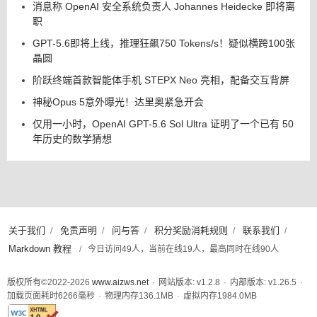
消息称 OpenAI 安全系统负责人 Johannes Heidecke 即将离
职
GPT-5.6即将上线，推理狂飙750 Tokens/s！疑似横跨100张
晶圆
阶跃终端首款智能体手机 STEPX Neo 亮相，配备交互背屏
神秘Opus 5意外曝光！达里奥紧急开会
仅用一小时，OpenAI GPT-5.6 Sol Ultra 证明了一个已有 50
年历史的数学猜想
关于我们
免责声明
问与答
积分奖励消耗规则
联系我们
/
/
/
/
/
Markdown 教程
/
今日访问49人，当前在线19人，最高同时在线90人
版权所有©2022-2026
www.aizws.net
·
网站版本: v1.2.8
·
内部版本: v1.26.5
·
加载页面耗时
6266
毫秒
·
物理内存
136.1
MB
·
虚拟内存
1984.0
MB