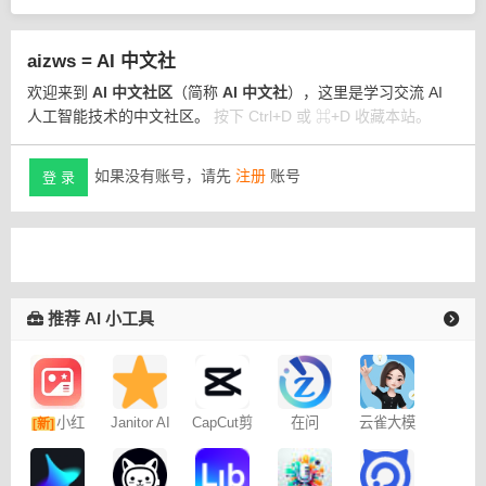
aizws = AI 中文社
欢迎来到
AI 中文社区
（简称
AI 中文社
），这里是学习交流 AI
人工智能技术的中文社区。
按下 Ctrl+D 或 ⌘+D 收藏本站。
如果没有账号，请先
注册
账号
登 录
推荐 AI 小工具
小红
Janitor AI
CapCut剪
在问
云雀大模
[新]
角色扮演
映专业版
型
书图文笔
聊天
记