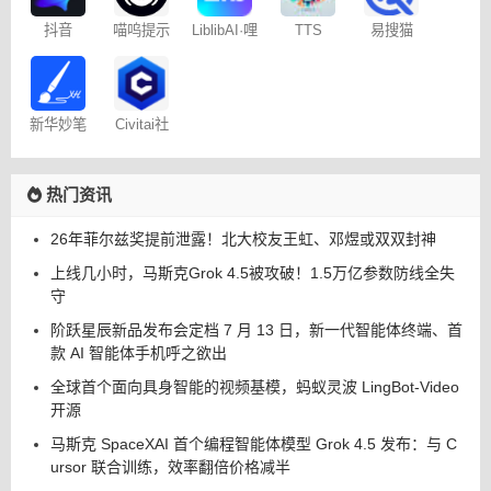
易搜猫
抖音
喵呜提示
LiblibAI·哩
TTS
Dreamina
词助手
布哩布AI
Online
– 免费
新华妙笔
Civitai社
AI
区 – C站
热门资讯
26年菲尔兹奖提前泄露！北大校友王虹、邓煜或双双封神
上线几小时，马斯克Grok 4.5被攻破！1.5万亿参数防线全失
守
阶跃星辰新品发布会定档 7 月 13 日，新一代智能体终端、首
款 AI 智能体手机呼之欲出
全球首个面向具身智能的视频基模，蚂蚁灵波 LingBot-Video
开源
马斯克 SpaceXAI 首个编程智能体模型 Grok 4.5 发布：与 C
ursor 联合训练，效率翻倍价格减半