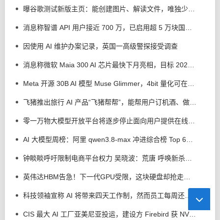
曝谷歌测试新版主页：能创建图片、解读文件，唯独少了搜索按钮
消息称智谱 API 用户接近 700 万，已启用超 5 万块国产算力芯片
因使用 AI 维护办案记录，英国一高级警探接受调查
消息称微软 Maia 300 AI 芯片最快下月亮相，目标 2027 年交付至少 30 万颗
Meta 开源 30B AI 模型 Muse Glimmer，4bit 量化可在单卡 24GB 显存 GPU 运行
飞猪推出旅行 AI 产品“飞猪帮帮”，能帮用户订机酒、做攻略
零一万物大模型开放平台将逐步停止面向用户提供在线体验、API 调用及充值等相关服务
AI 大模型周榜：阿里 qwen3.8-max 冲进综合榜 Top 6，国产多模型表现亮眼
钟睒睒呼吁限制电商平台权力 吴晓波：荒唐 呼唤新杀龙少年
英伟达HBM告急！下一代GPU受限，这块硬盘却抢走风头
科技领袖宣称 AI 将带来四天工作制，然而员工每周还要工作 90 小时
CIS 最大 AI 工厂亚美尼亚投运，建设方 Firebird 获 NVIDIA 投资