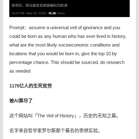
Prompt：assume a universal veil of ignorance and you
could be born as any human who has ever lived in history,
what are the most likely socioeconomic conditions and
locations that you would be born in, give the top 10 by
percentage chance. This should be sourced. do research
as needed
1170亿人的生死贫劳
被AI算尽了
这个网站叫「The Veil of History」，历史的无知之幕。
名字来自哲学家罗尔斯那个著名的思想实验。