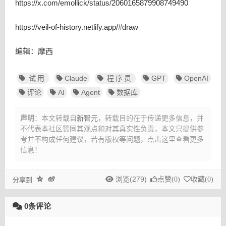
https://x.com/emollick/status/2060165879908749490
https://veil-of-history.netlify.app/#draw
编辑：摩西
试用
Claude
程序员
GPT
OpenAI
评论
AI
Agent
数据库
声明
：本文转载自
新智元
，转载目的在于传递更多信息，并
不代表本社区赞同其观点和对其真实性负责，本文只提供参
考并不构成任何建议，
若有版权等问题，点击这里查看更多
信息！
浏览(279)
点赞(
0
)
收藏(
0
)
分享到
0条评论