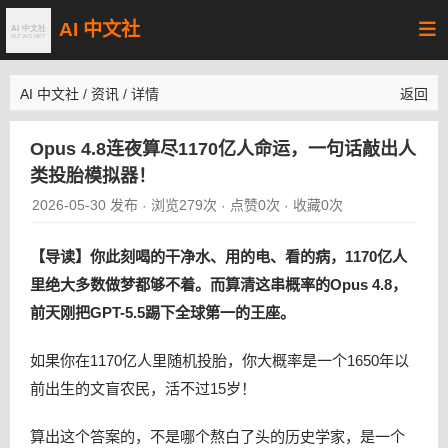
AI 中文社
AI 中文社
/
资讯
/
详情
返回
Opus 4.8连夜算尽1170亿人命运，一句话敲出人
类投胎模拟器！
2026-05-30 发布
浏览279次
点赞0次
收藏0次
·
·
·
【导读】你此刻喝的干净水、用的电、看的病，1170亿人
里绝大多数做梦都够不着。而算清这串概率的Opus 4.8，
前天刚把GPT-5.5踢下全球第一的王座。
如果你在1170亿人里随机投胎，你大概率是一个1650年以
前出生的文盲农民，活不过15岁！
算出这个答案的，不是哪个熬白了头的历史学家，是一个