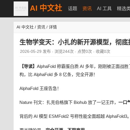
AI 中文社
话题
资讯
AI 工具
精选
AI 中文社
/
资讯
/
详情
生物学变天：小扎的新开源模型，彻底掀翻
2026-05-29 发布
浏览244次
点赞0次
收藏0次
·
·
·
【导读】
AlphaFold 称霸蛋白质 AI 多年，刚刚被正面战胜
构，比 AlphaFold 多 8 亿条，完全开源！
AlphaFold 王座告急！
Nature 刊文：扎克伯格旗下 Biohub 放了一记王炸，
一口
背后的 AI 模型 ESMFold2 号称性能全面超越 AlphaFold3