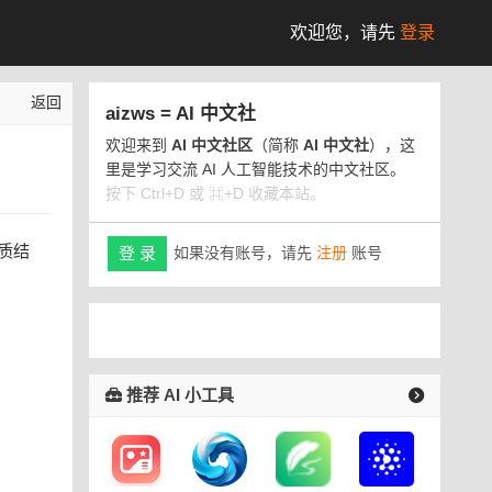
欢迎您，
请先
登录
返回
aizws = AI 中文社
欢迎来到
AI 中文社区
（简称
AI 中文社
），这
里是学习交流 AI 人工智能技术的中文社区。
按下 Ctrl+D 或 ⌘+D 收藏本站。
白质结
如果没有账号，请先
注册
账号
登 录
推荐 AI 小工具