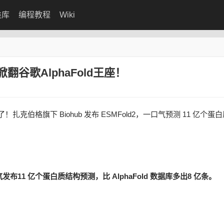
类库
编程教程
Wiki
谷歌AlphaFold王座！
了！扎克伯格旗下 Biohub 发布 ESMFold2，一口气预测 11 亿个蛋
气发布
11 亿个
蛋白质结构预测，比 AlphaFold 数据库多出
8 亿条
。
。