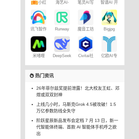
海艺AI-
小红
笔灵AI写
智谱AI 开
[新]
SeaArt AI
作
放平台
书图文笔
记
讯飞智作
Runway
魔音工坊
Bigjpg
米啫喱
DeepSeek-
Civitai社
亿欧AI专
TUI
区 – C站
栏
热门资讯
26年菲尔兹奖提前泄露！北大校友王虹、邓
煜或双双封神
上线几小时，马斯克Grok 4.5被攻破！1.5
万亿参数防线全失守
阶跃星辰新品发布会定档 7 月 13 日，新一
代智能体终端、首款 AI 智能体手机呼之欲
出