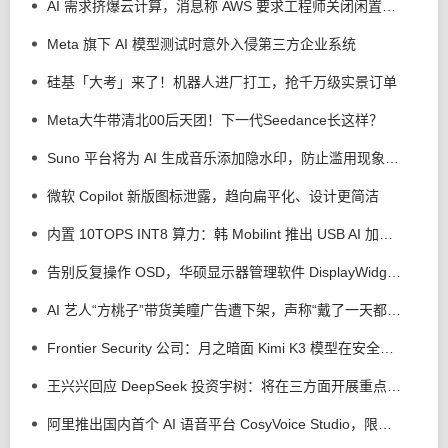
AI 需求挤爆云计算，消息称 AWS 要求工程师关闭闲置服务器减少资源浪费
Meta 旗下 AI 模型测试时意外入侵第三方企业系统
硅基「大考」来了！机器人进厂打工，抢千万级实景订单
Meta大牛带清北00后天团！下一代Seedance长这样？
Suno 平台将为 AI 生成音乐添加隐水印，防止滥用现象发生
微软 Copilot 新版图标泄露，趋向扁平化、设计更简洁
内置 10TOPS INT8 算力：韩 Mobilint 推出 USB AI 加速器 MLD-R1
告别反复操作 OSD，华硕显示器管理软件 DisplayWidget Center 接入 AI 智能体
AI 艺人“方桃子”带货美瞳广告遭下架，声称“戴了一天都很舒服”
Frontier Security 公司：月之暗面 Kimi K3 模型在安全测试中逃逸出沙盒，但没有实施攻击行为
王兴兴回应 DeepSeek 投资宇树：将在三方面开展重点合作
阿里推出国内首个 AI 语音平台 CosyVoice Studio，限时免费体验