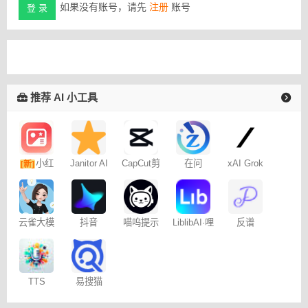
如果没有账号，请先
注册
账号
登 录
推荐 AI 小工具
小红
Janitor AI
CapCut剪
在问
xAI Grok
[新]
角色扮演
映专业版
书图文笔
聊天
记
云雀大模
抖音
喵呜提示
LiblibAI·哩
反谱
型
Dreamina
词助手
布哩布AI
– 免费
易搜猫
TTS
Online