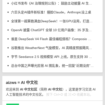
小红书发布《AI 治理规则公告》：鼓励主动披露 AI 生成，反对 AI 洗稿、合成他人声音、捏造新闻
六巨头定AI插件新标准！撞脸Claude，Anthropic没上桌
全球第一超算跑满血DeepSeek！一张GPU没用，打造超智融合「Token工厂」
OpenAI 披露 ChatGPT 全球 10 亿用户画像：35 岁及以上用户用量上升
谁是 DeepSeek V4 Flash 最佳编程搭档？Composio 测试 Codex 等 4 个 AI 工具
谷歌推出 WeatherNext 气旋模型，AI 高精度预报飓风平均提前 24 小时
字节 Seedance 2.5 视频模型 API 上线，原生支持 30 秒视频直出
总台中国之声曝光民宿 AI 图乱象，统一回复“近期没房”、推荐其他房源
aizws = AI 中文社
欢迎来到
AI 中文社区
（简称
AI 中文社
），这里是学习交流 AI
人工智能技术的中文社区。
按下 Ctrl+D 或 ⌘+D 收藏本站。