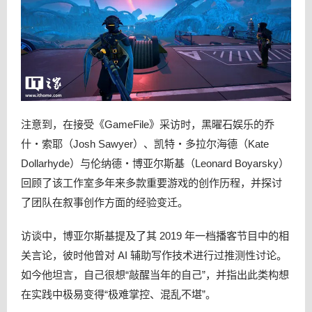
注意到，在接受《GameFile》采访时，黑曜石娱乐的乔
什・索耶（Josh Sawyer）、凯特・多拉尔海德（Kate
Dollarhyde）与伦纳德・博亚尔斯基（Leonard Boyarsky）
回顾了该工作室多年来多款重要游戏的创作历程，并探讨
了团队在叙事创作方面的经验变迁。
访谈中，博亚尔斯基提及了其 2019 年一档播客节目中的相
关言论，彼时他曾对 AI 辅助写作技术进行过推测性讨论。
如今他坦言，自己很想“敲醒当年的自己”，并指出此类构想
在实践中极易变得“极难掌控、混乱不堪”。