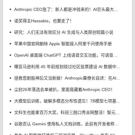
Anthropic CEO急了：新人都是冲钱来的！AI巨头最大危机不是算力，是留人
诺奖得主Hassabis，也要走了！
研究：人们无法有效区分 AI 生成与人类原创短篇小说
苹果中国官网删除 Apple 智能接入阿里千问使用手册
OpenAI 桌面端 ChatGPT 上线语音交互功能，可语音操控电脑执行多步骤任务
曝亚马逊利用 45 年前规划绕过社区投票建设 AI 数据中心，美国加州吉尔罗伊市民不满
拯救悲剧股神后又当新娘！Anthropic幕僚长自述：在AI前沿寻找上帝
尘封26年落选名单被扒，里面竟藏着Anthropic CEO！
大模型后训练，破解多模态分布性遗忘！7B模型七项基准全线提升
文科生也能拿百万大奖，科目三脱口秀全网整活！智元灵创创意大赛来了
谷歌否认 Gemini 使用私人文档训练，此前有开发者称未公开内容遭泄露