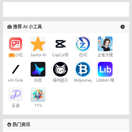
推荐 AI 小工具
小红
Janitor AI
CapCut剪
在问
云雀大模
[新]
角色扮演
映专业版
型
书图文笔
聊天
记
xAI Grok
抖音
喵呜提示
Midjourney
LiblibAI·哩
Dreamina
词助手
提示词
布哩布AI
– 免费
（咒语）
生成器
反谱
TTS
Online
热门资讯