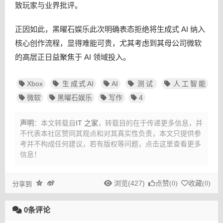
致玩家与业界批评。
正因如此，黑曜石娱乐此次明确表态拒绝将生成式 AI 纳入
核心创作流程，显得难能可贵，尤其考虑到其母公司微软
的高层正日益聚焦于 AI 领域投入。
Xbox
生成式AI
AI
测试
人工智能
微软
黑曜石娱乐
写作
4
声明
：本文转载自
IT 之家
，转载目的在于传递更多信息，并
不代表本社区赞同其观点和对其真实性负责，本文只提供参
考并不构成任何建议，
若有版权等问题，点击这里查看更多
信息！
浏览(427)
点赞(
0
)
收藏(
0
)
分享到
0条评论