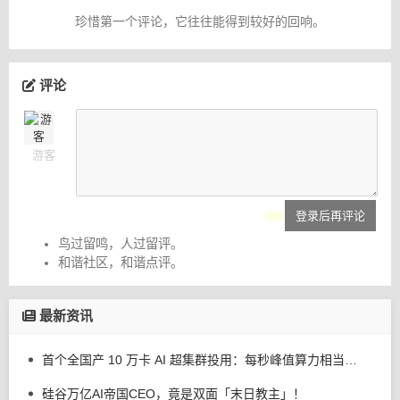
珍惜第一个评论，它往往能得到较好的回响。
评论
游客
登录后再评论
鸟过留鸣，人过留评。
和谐社区，和谐点评。
最新资讯
首个全国产 10 万卡 AI 超集群投用：每秒峰值算力相当全人类持续计算 200 年
硅谷万亿AI帝国CEO，竟是双面「末日教主」！