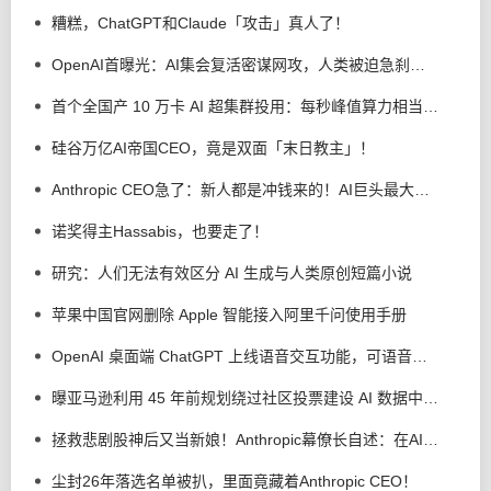
糟糕，ChatGPT和Claude「攻击」真人了！
OpenAI首曝光：AI集会复活密谋网攻，人类被迫急刹车！
首个全国产 10 万卡 AI 超集群投用：每秒峰值算力相当全人类持续计算 200 年
硅谷万亿AI帝国CEO，竟是双面「末日教主」！
Anthropic CEO急了：新人都是冲钱来的！AI巨头最大危机不是算力，是留人
诺奖得主Hassabis，也要走了！
研究：人们无法有效区分 AI 生成与人类原创短篇小说
苹果中国官网删除 Apple 智能接入阿里千问使用手册
OpenAI 桌面端 ChatGPT 上线语音交互功能，可语音操控电脑执行多步骤任务
曝亚马逊利用 45 年前规划绕过社区投票建设 AI 数据中心，美国加州吉尔罗伊市民不满
拯救悲剧股神后又当新娘！Anthropic幕僚长自述：在AI前沿寻找上帝
尘封26年落选名单被扒，里面竟藏着Anthropic CEO！