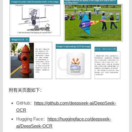
附有关页面如下：
GitHub：
https://github.com/deepseek-ai/DeepSeek-
OCR
Hugging Face：
https://huggingface.co/deepseek-
ai/DeepSeek-OCR