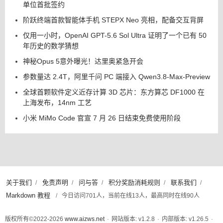
单位首批签约
阶跃终端首款智能体手机 STEPX Neo 亮相，配备交互背屏
仅用一小时，OpenAI GPT-5.6 Sol Ultra 证明了一个已有 50
年历史的数学猜想
神秘Opus 5意外曝光！达里奥紧急开会
参数量达 2.4T，阿里千问 PC 端接入 Qwen3.8-Max-Preview
全球首颗软件定义近存计算 3D 芯片：东方算芯 DF1000 在
上海发布，14nm 工艺
小米 MiMo Code 官宣 7 月 26 日结束免费使用阶段
关于我们
免责声明
问与答
积分奖励消耗规则
联系我们
/
/
/
/
/
Markdown 教程
/
今日访问701人，当前在线13人，最高同时在线90人
版权所有©2022-2026
www.aizws.net
·
网站版本: v1.2.8
·
内部版本: v1.26.5
·