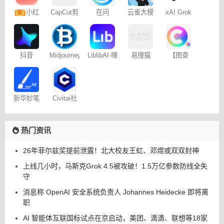
小红
CapCut剪
在问
云雀大模
xAI Grok
[新]
映专业版
型
书图文笔
记
抖音
Midjourney
LiblibAI·哩
易搜猫
【图查
Dreamina
提示词
布哩布AI
查】图片
– 免费
（咒语）
版权查询
生成器
神器
新华妙笔
Civitai社
AI
区 – C站
热门资讯
26年菲尔兹奖提前泄露！北大校友王虹、邓煜或双双封神
上线几小时，马斯克Grok 4.5被攻破！1.5万亿参数防线全失
守
消息称 OpenAI 安全系统负责人 Johannes Heidecke 即将离
职
AI 智能体互联国标试点在京启动，美团、滴滴、联想等18家