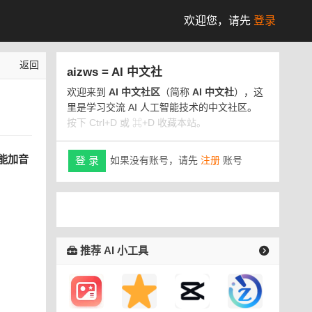
欢迎您，
请先
登录
返回
aizws = AI 中文社
欢迎来到
AI 中文社区
（简称
AI 中文社
），这
里是学习交流 AI 人工智能技术的中文社区。
按下 Ctrl+D 或 ⌘+D 收藏本站。
但能加音
如果没有账号，请先
注册
账号
登 录
推荐 AI 小工具