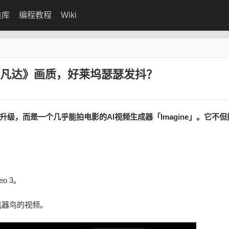
类库
编程教程
Wiki
阿凡达》画质，好莱坞瑟瑟发抖？
级，而是一个几乎能拍电影的AI视频生成器「Imagine」。它不
o 3。
机器鸟的视频。