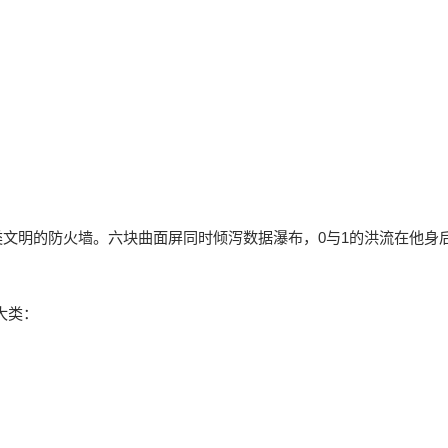
。
人类文明的防火墙。六块曲面屏同时倾泻数据瀑布，0与1的洪流在他身
3大类：