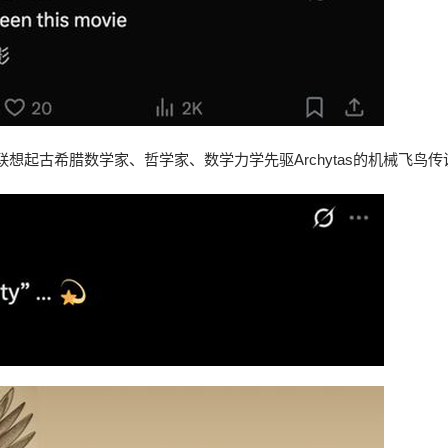
起古希腊数学家、哲学家、数学力学先驱Archytas的机械飞鸟传