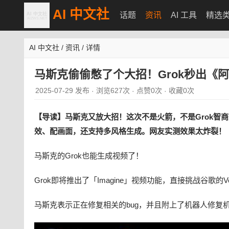
AI 中文社
话题
资讯
AI 工具
精选
AI 中文社
/
资讯
/
详情
马斯克偷偷憋了个大招！Grok秒出《
2025-07-29 发布
浏览627次
点赞0次
收藏0次
·
·
·
【导读】马斯克又放大招！这次不是火箭，不是Grok智商升
效、配画面，还支持多风格生成。网友实测效果太炸裂！
马斯克的Grok也能生成视频了！
Grok即将推出了「Imagine」视频功能，直接挑战谷歌的Ve
马斯克表示正在修复相关的bug，并且附上了机器人修复