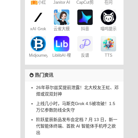
小红
Janitor AI
CapCut剪
在问
[新]
角色扮演
映专业版
书图文笔
聊天
记
xAI Grok
云雀大模
抖音
喵呜提示
型
Dreamina
词助手
– 免费
Midjourney
LiblibAI·哩
反谱
TTS
提示词
布哩布AI
Online
（咒语）
生成器
热门资讯
26年菲尔兹奖提前泄露！北大校友王虹、邓
煜或双双封神
上线几小时，马斯克Grok 4.5被攻破！1.5
万亿参数防线全失守
阶跃星辰新品发布会定档 7 月 13 日，新一
代智能体终端、首款 AI 智能体手机呼之欲
出