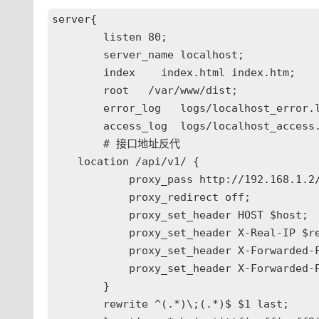
server{

	listen 80;

	server_name localhost;

	index    index.html index.htm;

	root   /var/www/dist;

	error_log   logs/localhost_error.log crit;

	access_log  logs/localhost_access.log  access;

	# 接口地址反代

    location /api/v1/ {

	    proxy_pass http://192.168.1.2/api/v1/;

	    proxy_redirect off;

	    proxy_set_header HOST $host;

	    proxy_set_header X-Real-IP $remote_addr;

	    proxy_set_header X-Forwarded-For $proxy_add_x_forwarded_for;

	    proxy_set_header X-Forwarded-Proto  $scheme;

	}

	rewrite ^(.*)\;(.*)$ $1 last;
