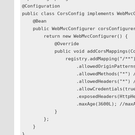
@Configuration

public class CorsConfig implements WebMvcC
    @Bean

    public WebMvcConfigurer corsConfigurer
        return new WebMvcConfigurer() {

            @Override

            public void addCorsMappings(Co
                registry.addMapping("/**")
                    .allowedOriginP
                    .allowedMethods("*
                    .allowedHeaders("*
                    .allowCredentials(tr
                    .exposedHeaders(HttpHe
                    .maxAge(3600L)
            }

        };

    }

}