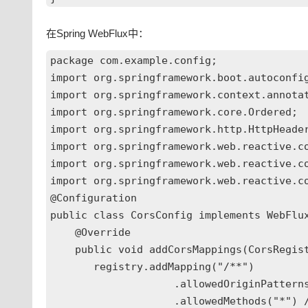
在Spring WebFlux中：
package com.example.config;

import org.springframework.boot.autoconfig
import org.springframework.context.annotat
import org.springframework.core.Ordered;

import org.springframework.http.HttpHeader
import org.springframework.web.reactive.co
import org.springframework.web.reactive.co
import org.springframework.web.reactive.co
@Configuration

public class CorsConfig implements WebFlux
    @Override

    public void addCorsMappings(CorsRegist
       registry.addMapping("/**")

                    .allowedOriginP
                    .allowedMethods("*