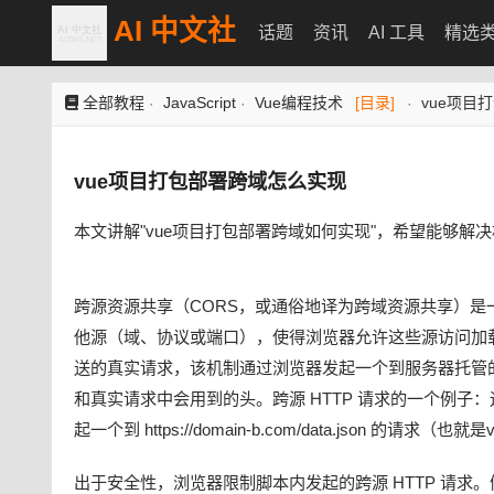
AI 中文社
话题
资讯
AI 工具
精选
全部教程
JavaScript
Vue编程技术
[目录]
vue项目
·
·
·
vue项目打包部署跨域怎么实现
本文讲解"vue项目打包部署跨域如何实现"，希望能够解
跨源资源共享（CORS，或通俗地译为跨域资源共享）是一
他源（域、协议或端口），使得浏览器允许这些源访问加
送的真实请求，该机制通过浏览器发起一个到服务器托管的跨
和真实请求中会用到的头。跨源 HTTP 请求的一个例子：运行在 https:
起一个到 https://domain-b.com/data.json 的请求（也
出于安全性，浏览器限制脚本内发起的跨源 HTTP 请求。例如，X