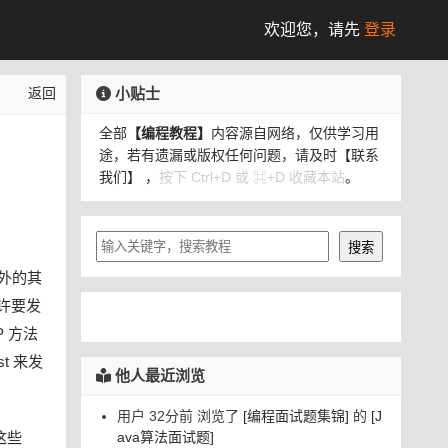
欢迎您，
请先
登录
小贴士
返回
全部
【编程教程】
内容源自网络，仅供学习用
途，若有遗漏或版权任何问题，请及时
【联系
我们】
，
按下 Ctrl+D 或 ⌘+D 收藏本站
。
外的其
许要发
 方法
st 来发
他人最近浏览
用户 32分前 浏览了
[编程面试题集锦]
的
[J
这些
ava算法面试题]