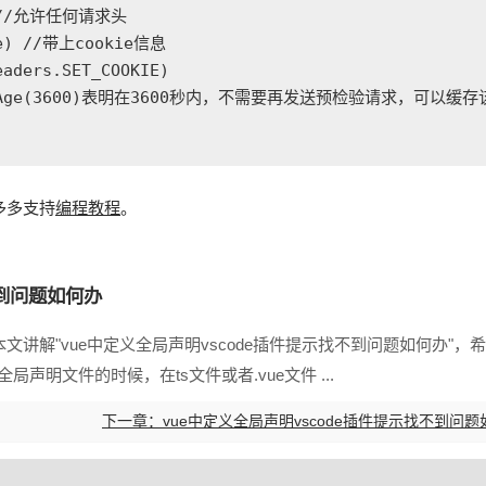
") //允许任何请求头

ue) //带上cookie信息

aders.SET_COOKIE)

; //maxAge(3600)表明在3600秒内，不需要再发送预检验请求，可以缓存
多多支持
编程教程
。
不到问题如何办
本文讲解"vue中定义全局声明vscode插件提示找不到问题如何办"，
局声明文件的时候，在ts文件或者.vue文件 ...
下一章：vue中定义全局声明vscode插件提示找不到问题