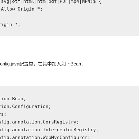
nfig.java配置类，在其中加入如下Bean：
ion.Bean;

ion.Configuration;

s;

fig.annotation.CorsRegistry;

fig.annotation.InterceptorRegistry;

fig.annotation.WebMvcConfigurer;
