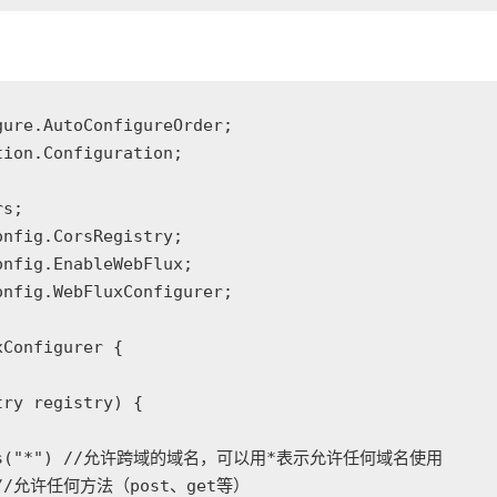
ure.AutoConfigureOrder;

ion.Configuration;

s;

nfig.CorsRegistry;

nfig.EnableWebFlux;

nfig.WebFluxConfigurer;

Configurer {

ry registry) {

atterns("*") //允许跨域的域名，可以用*表示允许任何域名使用

") //允许任何方法（post、get等）
