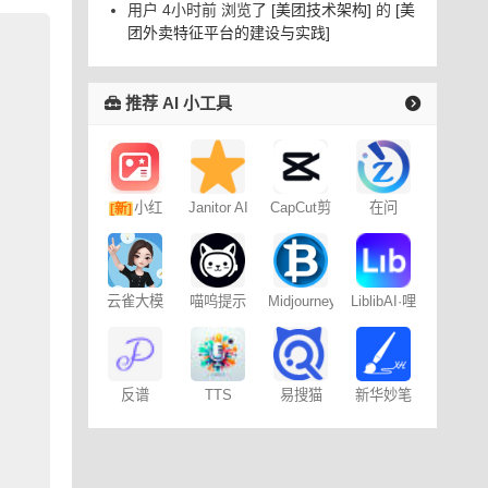
用户 4小时前 浏览了
[美团技术架构]
的
[美
团外卖特征平台的建设与实践]
推荐 AI 小工具
小红
Janitor AI
CapCut剪
在问
[新]
角色扮演
映专业版
书图文笔
聊天
记
云雀大模
喵呜提示
Midjourney
LiblibAI·哩
型
词助手
提示词
布哩布AI
（咒语）
生成器
易搜猫
反谱
TTS
新华妙笔
Online
AI