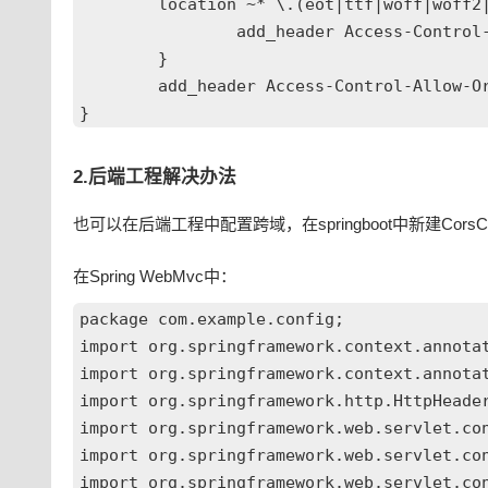
	location ~* \.(eot|ttf|woff|woff2|svg|otf|html|htm|pdf|PDF|mp4|MP4)$ {

		add_header Access-Control-Allow-Origin *;

	}

	add_header Access-Control-Allow-Origin *;

}
2.后端工程解决办法
也可以在后端工程中配置跨域，在springboot中新建CorsCo
在Spring WebMvc中：
package com.example.config;

import org.springframework.context.annotat
import org.springframework.context.annotat
import org.springframework.http.HttpHeader
import org.springframework.web.servlet.con
import org.springframework.web.servlet.con
import org.springframework.web.servlet.con