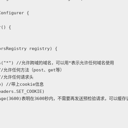
onfigurer {

() {

rsRegistry registry) {



atterns("*") //允许跨域的域名，可以用*表示允许任何域名使用

") //允许任何方法（post、get等）

") //允许任何请求头

ue) //带上cookie信息

aders.SET_COOKIE)

; //maxAge(3600)表明在3600秒内，不需要再发送预检验请求，可以缓存