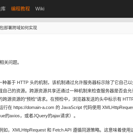
类库
编程教程
Wiki
打包部署跨域如何实现
决相关问题。
种基于 HTTP 头的机制，该机制通过允许服务器标示除了它自己以
载自己的资源。跨源资源共享还通过一种机制来检查服务器是否会允
源资源的“预检”请求。在预检中，浏览器发送的头中标示有 HTTP
//domain-a.com 的 JavaScript 代码使用 XMLHttpReque
就是vue的axios，或者JQuery的ajax请求）。
MLHttpRequest 和 Fetch API 遵循同源策略。这意味着使用