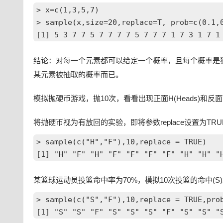
> x=c(1,3,5,7)

> sample(x,size=20,replace=T, prob=c(0.1,0
结论：对每一个元素都可以给定一个概率，且每个概率是独
某元素被抽取的概率而已。
模拟抛硬币游戏，抛10次，看看出现正面H(Heads)和反面T(
将抛硬币视为有放回的实验，即将参数replace设置为TRU
> sample(c("H","F"),10,replace = TRUE)

某篮球运动员投篮命中率为70%，模拟10次投篮的命中(S)
> sample(c("S","F"),10,replace = TRUE,prob