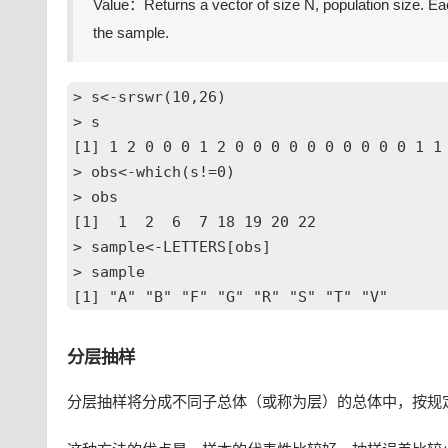
Value：Returns a vector of size N, population size. Each
the sample.
> s<-srswr(10,26)

> s

[1] 1 2 0 0 0 1 2 0 0 0 0 0 0 0 0 0 0 1 1 
> obs<-which(s!=0)

> obs

[1]  1  2  6  7 18 19 20 22

> sample<-LETTERS[obs]

> sample

[1] "A" "B" "F" "G" "R" "S" "T" "V"
分层抽样
分层抽样将分成不同子总体（或称为层）的总体中，按规