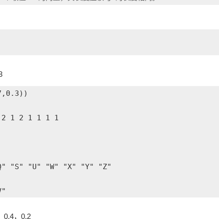
3
,0.3))

2 1 2 1 1 1 1

" "S" "U" "W" "X" "Y" "Z"

V"
.4，0.2