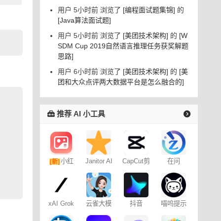
用户 5小时前 浏览了
[编程面试题集锦]
的
[Java算法面试题]
用户 5小时前 浏览了
[美团技术架构]
的
[W
SDM Cup 2019自然语言推理任务获奖解题
思路]
用户 6小时前 浏览了
[美团技术架构]
的
[美
团和大众点评两大数据平台是怎么融合的]
推荐 AI 小工具
小红
Janitor AI
CapCut剪
在问
[新]
角色扮演
映专业版
书图文笔
聊天
记
xAI Grok
云雀大模
抖音
喵呜提示
型
Dreamina
词助手