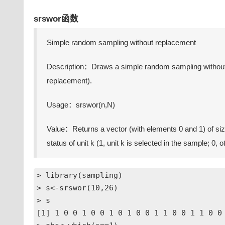
srswor函数
Simple random sampling without replacement
Description：Draws a simple random sampling without re
replacement).
Usage：srswor(n,N)
Value：Returns a vector (with elements 0 and 1) of size
status of unit k (1, unit k is selected in the sample; 0, 
> library(sampling)

> s<-srswor(10,26)

> s

[1] 1 0 0 1 0 0 1 0 1 0 0 1 1 0 0 1 1 0 0 