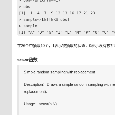
> obs<-which(s==1)

> obs

[1]  1  4  7  9 12 13 16 17 21 23

> sample<-LETTERS[obs]

> sample

[1] "A" "D" "G" "I" "L" "M" "P" "Q" "U" "
在26个中抽取10个，1表示被抽取的状态，0表示没有被
srswr函数
Simple random sampling with replacement
Description：Draws a simple random sampling with repla
replacement).
Usage：srswr(n,N)