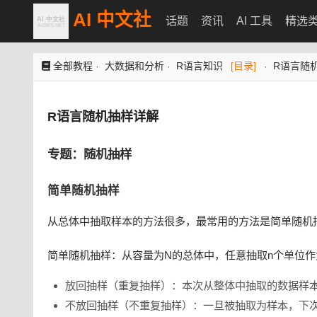
AI 中文社
话题
资讯
AI 工具
精选
全部教程
大数据和分析
R语言知识
[目录]
R语言随
·
·
·
R语言随机抽样详解
专题：随机抽样
简单随机抽样
从总体中抽取样本的方法很多，最常用的方法是简单随机
简单随机抽样：从容量为N的总体中，任意抽取n个单位
放回抽样（重复抽样）：本次从整体中抽取的数据样
不放回抽样（不重复抽样）：一旦被抽取为样本，下