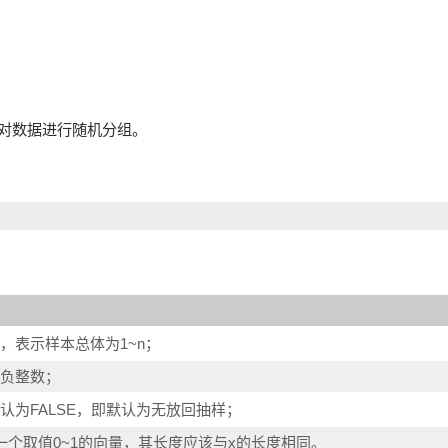
以对数据进行随机分组。
，表示样本总体为1~n；
负整数；
为FALSE，即默认为无放回抽样；
个取值0~1的向量，其长度应该与x的长度相同。