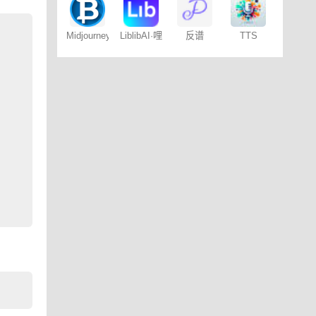
– 免费
Midjourney
LiblibAI·哩
反谱
TTS
提示词
布哩布AI
Online
（咒语）
生成器