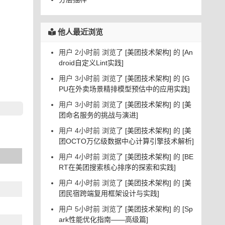
他人最近浏览
用户 2小时前 浏览了
[美团技术架构]
的
[An
droid自定义Lint实践]
用户 3小时前 浏览了
[美团技术架构]
的
[G
PU在外卖场景精排模型预估中的应用实践]
用户 3小时前 浏览了
[美团技术架构]
的
[美
团命名服务的挑战与演进]
用户 4小时前 浏览了
[美团技术架构]
的
[美
团OCTO万亿级数据中心计算引擎技术解析]
用户 4小时前 浏览了
[美团技术架构]
的
[BE
RT在美团搜索核心排序的探索和实践]
用户 4小时前 浏览了
[美团技术架构]
的
[美
团民宿跨端复用框架设计与实践]
用户 5小时前 浏览了
[美团技术架构]
的
[Sp
ark性能优化指南——高级篇]