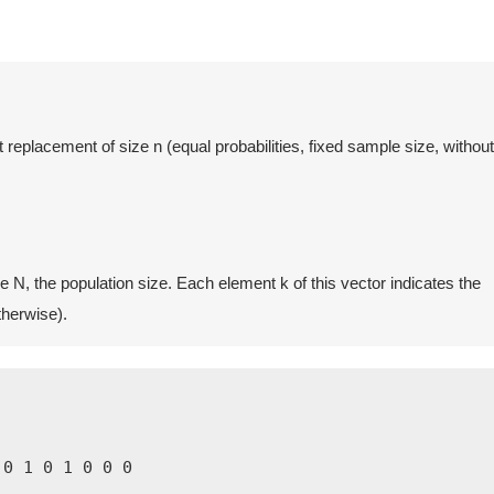
placement of size n (equal probabilities, fixed sample size, without
 N, the population size. Each element k of this vector indicates the
otherwise).
0 1 0 1 0 0 0
