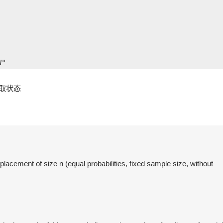
W"
抽取状态
cement of size n (equal probabilities, fixed sample size, without