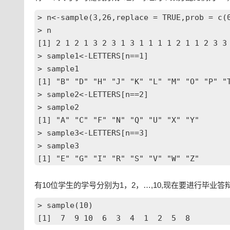
> n<-sample(3,26,replace = TRUE,prob = c(0
> n

[1] 2 1 2 1 3 2 3 1 3 1 1 1 1 2 1 1 2 3 3 
> sample1<-LETTERS[n==1]

> sample1

[1] "B" "D" "H" "J" "K" "L" "M" "O" "P" "T
> sample2<-LETTERS[n==2]

> sample2

[1] "A" "C" "F" "N" "Q" "U" "X" "Y"

> sample3<-LETTERS[n==3]

> sample3

[1] "E" "G" "I" "R" "S" "V" "W" "Z"
有10位学生的学号分别为1，2，…,10,现在要进行毕业
> sample(10)
