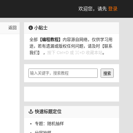
欢迎您，
请先
登录
小贴士
返回
全部
【编程教程】
内容源自网络，仅供学习用
途，若有遗漏或版权任何问题，请及时
【联系
我们】
，
按下 Ctrl+D 或 ⌘+D 收藏本站
。
快速标题定位
专题：随机抽样
分层抽样