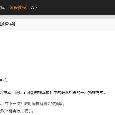
类库
编程教程
Wiki
机抽样详解
抽样。
作为样本，使每个可能的样本被抽中的概率相等的一种抽样方式。
本，在下一次抽取时同样有机会被抽取。
次就不能再被抽取了。