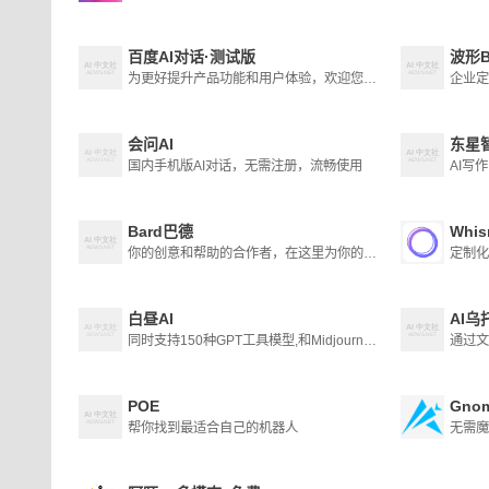
百度AI对话·测试版
波形B
为更好提升产品功能和用户体验，欢迎您使用我们为您提供的此项测试服务。
企业定
会问AI
东星
国内手机版AI对话，无需注册，流畅使用
AI写
Bard巴德
Whis
你的创意和帮助的合作者，在这里为你的想象力充电
白昼AI
AI乌
同时支持150种GPT工具模型,和Midjourney绘图
通过文
POE
Gno
帮你找到最适合自己的机器人
无需魔