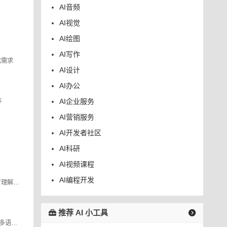
AI音频
AI视觉
AI绘图
AI写作
化需求
AI设计
AI办公
AI企业服务
等
AI营销服务
AI开发者社区
AI科研
AI视频课程
AI编程开发
对话式 AI API，用于语音识别、语言理解和生成，以及用于设计游戏和支持语音的应用程序的文本转语音。
推荐 AI 小工具
Quickchat AI使公司能够构建自己的多语言AI助手，由GPT - 3等生成式AI模型提供支持。