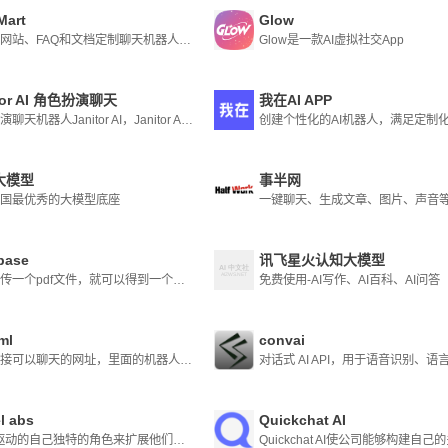
Mart
Glow
为您的网站、FAQ和文档定制聊天机器人，用于文档总结/对话、客服、导购等各种类型机器人
Glow是一款AI虚拟社交App
tor AI 角色扮演聊天
我在AI APP
角色扮演聊天机器人Janitor AI，Janitor AI 被证明是各行业用户的多功能且不可或缺的平台。
创建个性化的AI机器人，满足定制
大模型
事半网
国最优秀的大模型底座
一键聊天、生成文章、图片、声音
base
讯飞星火认知大模型
只要上传一个pdf文件，就可以得到一个基于GPT的聊天机器人的链接，它可以回答上面的任何问题。
免费使用-AI写作、AI百科、AI问答
ml
convai
一款直接可以聊天的网址，里面的机器人竟然可以用中文对话！
el abs
Quickchat AI
由 AI 驱动的自己独特的角色来扩展他们的想象力。我们称它们为形状。