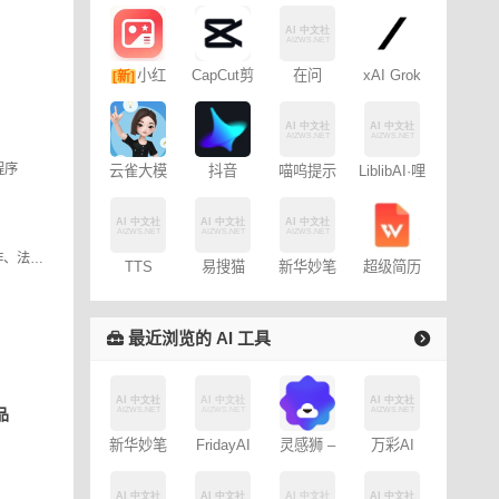
小红
CapCut剪
在问
xAI Grok
[新]
映专业版
书图文笔
记
程序
云雀大模
抖音
喵呜提示
LiblibAI·哩
型
Dreamina
词助手
布哩布AI
– 免费
全能问答助手，智能对话、论文写作、法律咨询
TTS
易搜猫
新华妙笔
超级简历
Online
AI
WonderCV
最近浏览的 AI 工具
品
新华妙笔
FridayAI
灵感狮 –
万彩AI
AI
写作助手
免费AI创
作