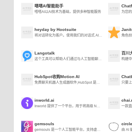
嗒嗒AI智能助手
Chat
嗒嗒AI以AI技术为基础，提供多种智能服务
heyday by Hootsuite
Jani
将对话转化为客户。使用我们的对话式 AI 聊天机器人，推动更多电子商务销售并大规模提供五星级客户服务。
Langotalk
百川
这个工具可以帮助人们通过与人工智能聊天，以6倍的速度学习西班牙语、英语、法语、德语、荷兰语或意大利语。
构建中
HubSpot收购Motion AI
Chat
免费聊天机器人生成器软件,HubSpot 是一个 CRM 平台，具有连接营销、销售、内容管理和客户服务所需的所有软件、集成和资源。该平台中的每个产品本身都很强大，但真正的魔力只有在您将它们结合使用时才会发生。
inworld.ai
chai.
Inworld 提供了一个平台，用于将高级 NPC 行为和即兴对话添加到游戏和实时媒体中。使用文本到字符的提示来创建角色个性并使用 Inworld SDK 集成到体验中。
gemsouls
circl
gemsouls 是一个人工智能平台，支持虚拟角色及其与现实世界的联系。 我们正在创造一种新方式，让粉丝们享受他们最喜欢的角色，让创作者将虚构的人物带入生活，并最终让我们永远与我们所爱的人保持联系，无论是虚构的还是真实的。