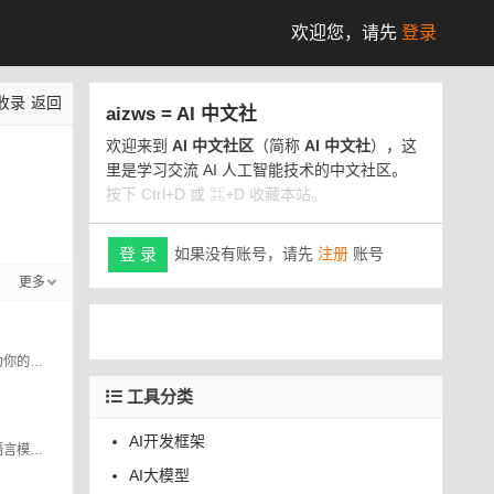
欢迎您，
请先
登录
收录
返回
aizws = AI 中文社
欢迎来到
AI 中文社区
（简称
AI 中文社
），这
里是学习交流 AI 人工智能技术的中文社区。
按下 Ctrl+D 或 ⌘+D 收藏本站。
如果没有账号，请先
注册
账号
登 录
更多
用智慧服务，提高你的工作效率，为你的日常生活保驾护航，帮助打工人每天早一小时下班
工具分类
AI开发框架
腾讯混元大模型是由腾讯研发的大语言模型，具备跨领域知识和自然语言理解能力，实现基于人机自然语言对话的方式，理解用户指令并执行任务，帮助用户实现人获取信息，知识和灵感。
AI大模型