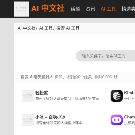
AI 中文社
话题
资讯
AI 工具
精选
AI 中文社
/
AI 工具
/
搜索 AI 工具
搜索
AI聊天机器人
标签，找到约0个结果, 耗时0.0061秒
轻松鲨
Kimi
与AI连续对话聊天提问，多场景50+文案模板，AI智能生成思维导图
一口气
小冰 – 召唤小冰
Cha
拥有全球领先的大模型小样本
生成机