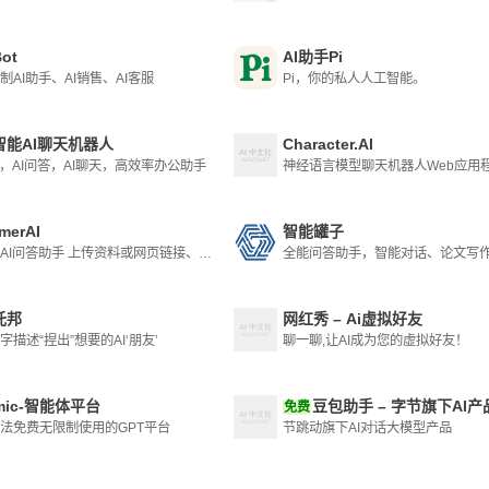
ot
AI助手Pi
制AI助手、AI销售、AI客服
Pi，你的私人人工智能。
智能AI聊天机器人
Character.AI
作，AI问答，AI聊天，高效率办公助手
神经语言模型聊天机器人Web应用
merAI
智能罐子
定制化AI问答助手 上传资料或网页链接、笔记等，快速训练专有AI，获得更精准、专业的回答，轻松定制自己的AI，并且可以团队共享专业AI。
托邦
网红秀 – Ai虚拟好友
字描述“捏出”想要的AI‘朋友’
聊一聊,让AI成为您的虚拟好友！
mic-智能体平台
豆包助手 – 字节旗下AI产
免费
法免费无限制使用的GPT平台
节跳动旗下AI对话大模型产品