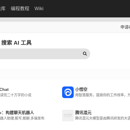
类库
编程教程
Wiki
申请
搜索 AI 工具
 Chat
小悟空
读完二十万字的小说
to：构建聊天机器人
腾讯混元
器人助理,能写,能聊,多端发布