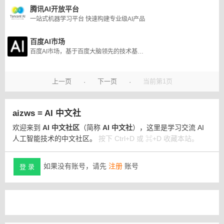
腾讯AI开放平台
一站式机器学习平台 快速构建专业级AI产品
百度AI市场
百度AI市场，基于百度大脑领先的技术基础，集合众多优秀企业和开发者，打通AI产业上下游。为AI服务商提供展示和交易平台，为需求方提供多维度的软件能力、硬件产品、解决方案、数据服务等，是企业采购AI服务，实现一站式AI赋能业务的首选平台。
上一页
下一页
当前第1页
·
·
aizws = AI 中文社
欢迎来到
AI 中文社区
（简称
AI 中文社
），这里是学习交流 AI
人工智能技术的中文社区。
按下 Ctrl+D 或 ⌘+D 收藏本站。
如果没有账号，请先
注册
账号
登 录