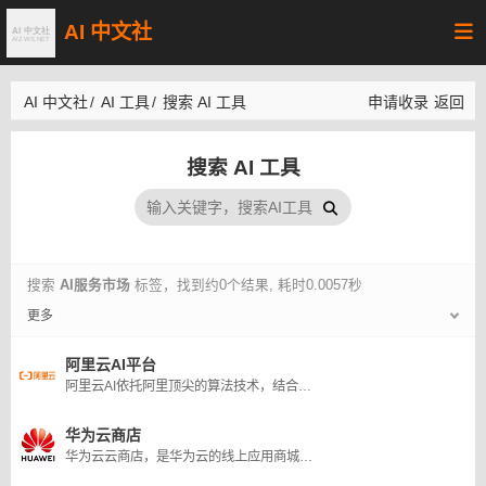
AI 中文社
AI 中文社
/
AI 工具
/
搜索 AI 工具
申请收录
返回
搜索 AI 工具
搜索
AI服务市场
标签，找到约0个结果, 耗时0.0057秒
更多
阿里云AI平台
阿里云AI依托阿里顶尖的算法技术，结合阿里云可靠和灵活的云计算基础设施和平台服务，帮助企业简化IT框架、实现商业价值、加速数智化转型。阿里云数十项AI能力，稳定、易用、能力突出，是AI技术应用、开发的不二之选。
华为云商店
华为云云商店，是华为云的线上应用商城，帮助伙伴实现解决方案及商品快速商业化，为用户提供优质、便捷的，基于云计算、大数据业务的软件 、服务和解决方案，全面满足用户快速上云和快速开展业务的诉求，实现商业成功！