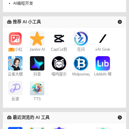
AI编程开发
推荐 AI 小工具
小红
Janitor AI
CapCut剪
在问
xAI Grok
[新]
角色扮演
映专业版
书图文笔
聊天
记
云雀大模
抖音
喵呜提示
Midjourney
LiblibAI·哩
型
Dreamina
词助手
提示词
布哩布AI
– 免费
（咒语）
生成器
反谱
TTS
Online
最近浏览的 AI 工具