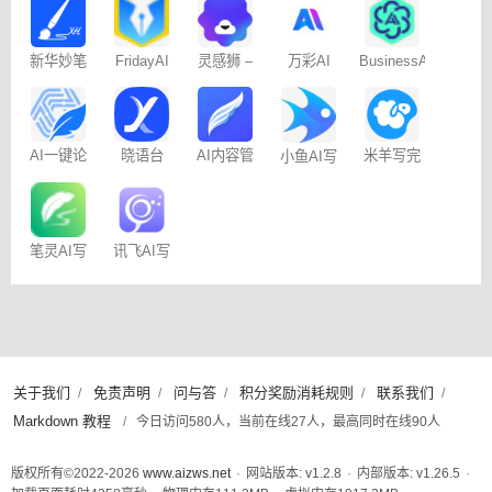
新华妙笔
FridayAI
灵感狮 –
万彩AI
BusinessAI
AI
写作助手
免费AI创
作
AI一键论
晓语台
AI内容管
米羊写完
小鱼AI写
文-
家-免费
啦AI伴写
作 – 免费
AIPaperPass
100篇
笔灵AI写
讯飞AI写
作
作
关于我们
免责声明
问与答
积分奖励消耗规则
联系我们
/
/
/
/
/
Markdown 教程
/
今日访问580人，当前在线27人，最高同时在线90人
版权所有©2022-2026
www.aizws.net
·
网站版本: v1.2.8
·
内部版本: v1.26.5
·