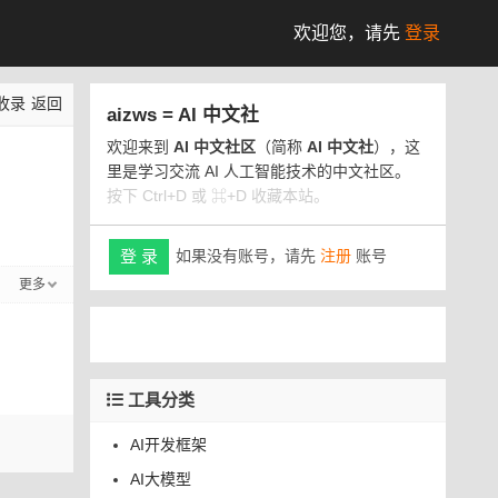
欢迎您，
请先
登录
收录
返回
aizws = AI 中文社
欢迎来到
AI 中文社区
（简称
AI 中文社
），这
里是学习交流 AI 人工智能技术的中文社区。
按下 Ctrl+D 或 ⌘+D 收藏本站。
如果没有账号，请先
注册
账号
登 录
更多
工具分类
AI开发框架
AI大模型