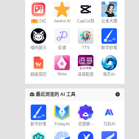
小红
Janitor AI
CapCut剪
云雀大模
[新]
角色扮演
映专业版
型
书图文笔
聊天
记
喵呜提示
反谱
TTS
新华妙笔
词助手
Online
AI
Write
海艺AI-
超级简历
逗哥配音
Wise网文
SeaArt AI
WonderCV
神器
小说写作
最近浏览的 AI 工具
新华妙笔
FridayAI
灵感狮 –
万彩AI
AI
写作助手
免费AI创
作