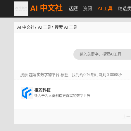
AI 中文社
话题
资讯
AI 工具
精选
AI 中文社
/
AI 工具
/
搜索 AI 工具
搜索
超写实数字物平台
标签，找到约0个结果, 耗时0.0068秒
相芯科技
致力于为人类创造更真实的数字世界
上一