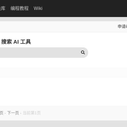
类库
编程教程
Wiki
申请
搜索 AI 工具
页
下一页
当前第1页
·
·