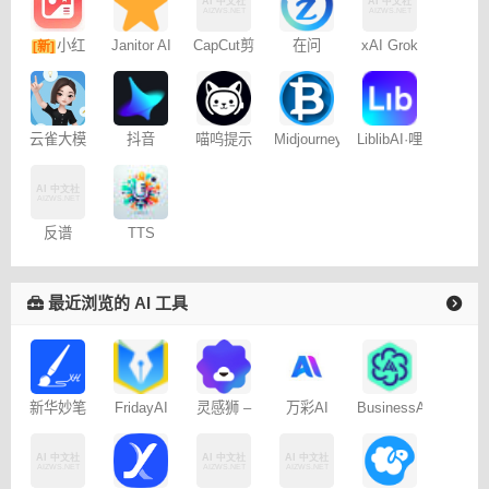
小红
Janitor AI
CapCut剪
在问
xAI Grok
[新]
角色扮演
映专业版
书图文笔
聊天
记
云雀大模
抖音
喵呜提示
Midjourney
LiblibAI·哩
型
Dreamina
词助手
提示词
布哩布AI
– 免费
（咒语）
生成器
反谱
TTS
Online
最近浏览的 AI 工具
新华妙笔
FridayAI
灵感狮 –
万彩AI
BusinessAI
AI
写作助手
免费AI创
作