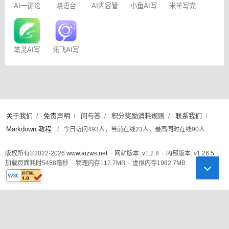
AI一键论
晓语台
AI内容管
小鱼AI写
米羊写完
文-
家-免费
作 – 免费
啦AI伴写
AIPaperPass
100篇
笔灵AI写
讯飞AI写
作
作
关于我们
免责声明
问与答
积分奖励消耗规则
联系我们
/
/
/
/
/
Markdown 教程
/
今日访问493人，当前在线23人，最高同时在线90人
版权所有©2022-2026
www.aizws.net
·
网站版本: v1.2.8
·
内部版本: v1.26.5
·
加载页面耗时
5458
毫秒
·
物理内存
117.7
MB
·
虚拟内存
1982.7
MB
此页面已通过W3C XHTML 1.0 Strict标准验证
欢迎来到
AI 中文社区
（简称
AI 中文社
），这里是学习交流 AI 人工智能技术的中
文社区。 为了更好的体验，本站推荐使用
Chrome
浏览器。