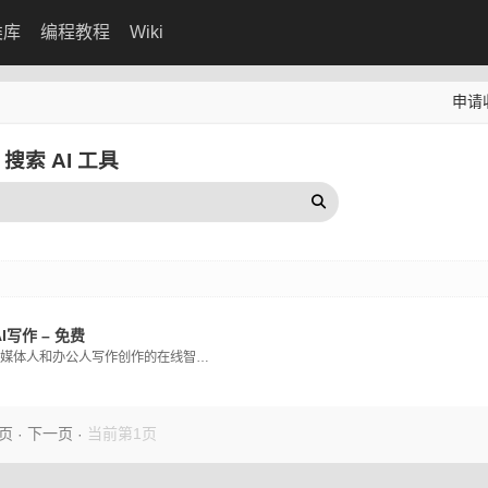
类库
编程教程
Wiki
申请
搜索 AI 工具
I写作 – 免费
满足自媒体人和办公人写作创作的在线智能AI写作平台，可以用AI自动生成高质量原创内容，内容创作覆盖多种类型，满足不同场景、人群的AI创作需求以及提供个性化的自定
页
下一页
当前第1页
·
·