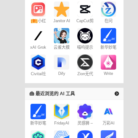
小红
Janitor AI
CapCut剪
在问
[新]
角色扮演
映专业版
书图文笔
聊天
记
xAI Grok
云雀大模
喵呜提示
新华妙笔
型
词助手
AI
Dify
Write
Civitai社
Zion无代
Wise网文
区 – C站
码开发平
小说写作
台
最近浏览的 AI 工具
新华妙笔
FridayAI
灵感狮 –
万彩AI
AI
写作助手
免费AI创
作