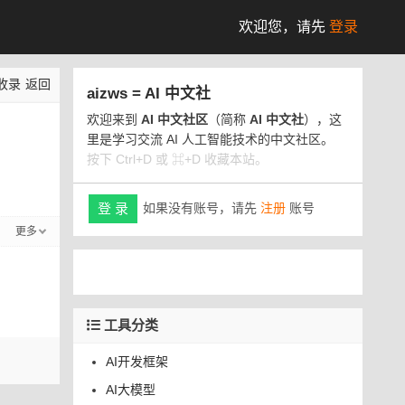
欢迎您，
请先
登录
收录
返回
aizws = AI 中文社
欢迎来到
AI 中文社区
（简称
AI 中文社
），这
里是学习交流 AI 人工智能技术的中文社区。
按下 Ctrl+D 或 ⌘+D 收藏本站。
如果没有账号，请先
注册
账号
登 录
更多
工具分类
AI开发框架
AI大模型