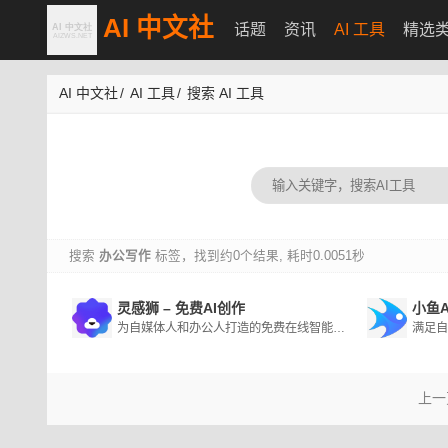
AI 中文社
话题
资讯
AI 工具
精选
AI 中文社
/
AI 工具
/
搜索 AI 工具
搜索
办公写作
标签，找到约0个结果, 耗时0.0051秒
灵感狮 – 免费AI创作
小鱼A
为自媒体人和办公人打造的免费在线智能AI写作平台。这一平台通过强大的GPT AI技术，能够自动生成高质量的原创内容，覆盖了多种创作类型，满足不同场景需求
上一