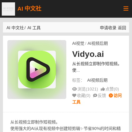
AI 中文社
AI 中文社
/
AI 工具
申请收录
返回
AI视觉
/
AI视频后期
Vidyo.ai
从长视频立即制作短视频。
使...
标签：
AI视频后期
浏览(1021)
点赞(
0
)
收藏(
0
)
反馈
访问
工具
从长视频立即制作短视频。
使用强大的AI从现有视频中创建短剪辑✨节省90%的时间和精