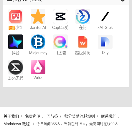
小红
Janitor AI
CapCut剪
在问
xAI Grok
[新]
角色扮演
映专业版
书图文笔
聊天
记
Dify
抖音
Midjourney
【图查
超级简历
Dreamina
提示词
查】图片
WonderCV
– 免费
（咒语）
版权查询
生成器
神器
Write
Zion无代
Wise网文
码开发平
小说写作
台
关于我们
免责声明
问与答
积分奖励消耗规则
联系我们
/
/
/
/
/
Markdown 教程
/
今日访问855人，当前在线15人，最高同时在线90人