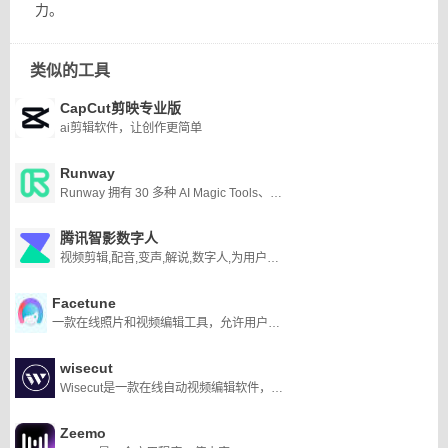
力。
类似的工具
CapCut剪映专业版
ai剪辑软件，让创作更简单
Runway
Runway 拥有 30 多种 AI Magic Tools、实时视频编辑、协作等功能，是您的下一代内容创作套件。就在您的浏览器中。
腾讯智影数字人
视频剪辑,配音,变声,解说,数字人,为用户提供从端到端的一站式视频剪辑及制作服务
Facetune
一款在线照片和视频编辑工具，允许用户创建人工智能头像，增强他们的自拍照
wisecut
Wisecut是一款在线自动视频编辑软件，它使用人工智能和语音识别来快速轻松地编辑视频。它会自动将长视频剪辑成更短、更有影响力的内容，并配有音乐、字幕和面部识别功能。它还使用人工智能和面部识别来自动“打卡”和“打卡”，生成转录的故事板进行编辑，并自动添加背景音乐和音频闪避以提高参与度。
Zeemo