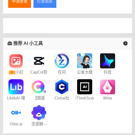
申请收录
打赏站长
推荐 AI 小工具
小红
CapCut剪
在问
云雀大模
抖音
[新]
映专业版
型
Dreamina
书图文笔
– 免费
记
Write
LiblibAI·哩
【图查
Civitai社
iThinkScene
Wise网文
布哩布AI
查】图片
区 – C站
小说写作
版权查询
神器
Otter.ai
灵感狮 –
免费AI创