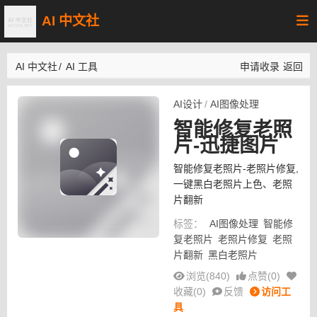
AI 中文社
AI 中文社
/
AI 工具
申请收录
返回
AI设计
/
AI图像处理
智能修复老照
片-迅捷图片
智能修复老照片-老照片修复,
一键黑白老照片上色、老照
片翻新
标签：
AI图像处理
智能修
复老照片
老照片修复
老照
片翻新
黑白老照片
浏览(840)
点赞(
0
)
收藏(
0
)
反馈
访问工
具