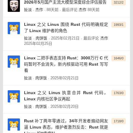
2026年5月国产主流大模型深度综合评估报告
3212/2
扯淡
杰作
88天前
最后评论
杰作
88天前
·
·
·
Linux 之父 Linus 围绕 Rust 代码明确规定
1993/1
了 Linux 维护者的角色
扯淡
肉饼饭
2025年02月21日
最后评论
杰作
·
·
·
2025年02月25日
Linux 二把手表态支持 Rust：3000万行 C 代
1646/0
码暂时不会消失，新内核驱动可用 Rust 写写
看
扯淡
肉饼饭
2025年02月21日
·
·
Linux 之父 Linus 执意合并 Rust 代码，
1763/0
Linux 内核社区争议再起
扯淡
肉饼饭
2025年02月20日
·
·
Rust 补丁两年零通过，34年开发者煽动网友
1718/0
逼 Linus 表态，维护者激烈反击：Rust 就是