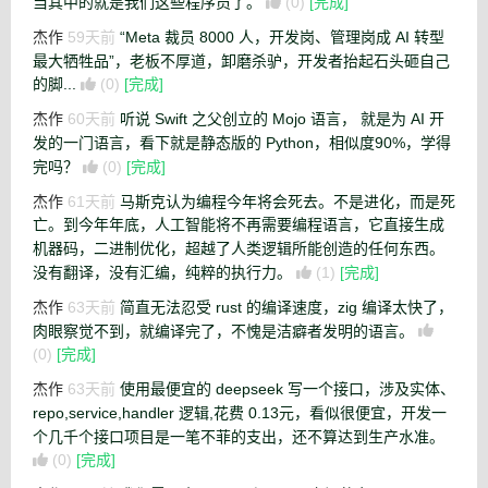
当其中的就是我们这些程序员了。
(0)
[完成]
杰作
59天前
“Meta 裁员 8000 人，开发岗、管理岗成 AI 转型
最大牺牲品”，老板不厚道，卸磨杀驴，开发者抬起石头砸自己
的脚...
(0)
[完成]
杰作
60天前
听说 Swift 之父创立的 Mojo 语言， 就是为 AI 开
发的一门语言，看下就是静态版的 Python，相似度90%，学得
完吗？
(0)
[完成]
杰作
61天前
马斯克认为编程今年将会死去。不是进化，而是死
亡。到今年年底，人工智能将不再需要编程语言，它直接生成
机器码，二进制优化，超越了人类逻辑所能创造的任何东西。
没有翻译，没有汇编，纯粹的执行力。
(1)
[完成]
杰作
63天前
简直无法忍受 rust 的编译速度，zig 编译太快了，
肉眼察觉不到，就编译完了，不愧是洁癖者发明的语言。
(0)
[完成]
杰作
63天前
使用最便宜的 deepseek 写一个接口，涉及实体、
repo,service,handler 逻辑,花费 0.13元，看似很便宜，开发一
个几千个接口项目是一笔不菲的支出，还不算达到生产水准。
(0)
[完成]