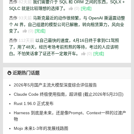
杰作
82天前
我们需要介于 SQL 和 ORM 之间的东西，SQLX +
SQLC 就是比较理想的选择了。
(0)
[完成]
杰作
93天前
马斯克最近的动作很频繁，与 OpenAI 撕逼震动整
个 AI 界，自己组建的模型公司已解散，转向租赁算力，风向全
变了。
(0)
[完成]
杰作
112天前
以自己最快的速度，4月16日终于拿到C1驾照
了，用了48天，经历考场考前煎熬的等待，考过的人应该明
白。不怕笑话拿了证还不一定敢开车。
(0)
[完成]
近期热门话题
2026年5月国产主流大模型深度综合评估报告
Claude Code 终极使用指南，超详细 (截止2026年5月23日)
Rust 1.96.0 正式发布
Harness 到底是未来，还是像Prompt、Context一样的过渡产
物
Mojo 未来1-3年的发展线路图