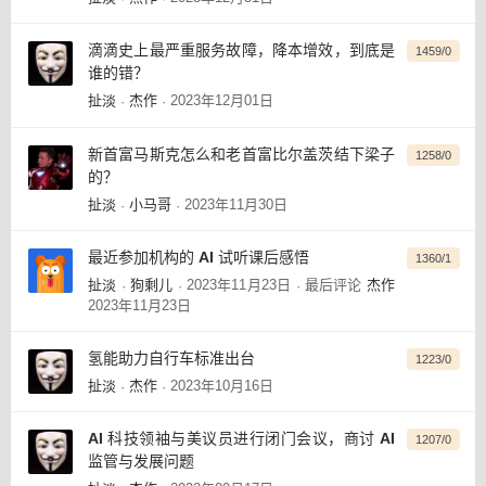
滴滴史上最严重服务故障，降本增效，到底是
1459/0
谁的错？
扯淡
杰作
2023年12月01日
·
·
新首富马斯克怎么和老首富比尔盖茨结下梁子
1258/0
的？
扯淡
小马哥
2023年11月30日
·
·
最近参加机构的 AI 试听课后感悟
1360/1
扯淡
狗剩儿
2023年11月23日
最后评论
杰作
·
·
·
2023年11月23日
氢能助力自行车标准出台
1223/0
扯淡
杰作
2023年10月16日
·
·
AI 科技领袖与美议员进行闭门会议，商讨 AI
1207/0
监管与发展问题