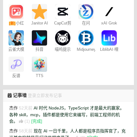
小红
Janitor AI
CapCut剪
在问
xAI Grok
[新]
角色扮演
映专业版
书图文笔
聊天
记
云雀大模
抖音
喵呜提示
Midjourney
LiblibAI·哩
型
Dreamina
词助手
提示词
布哩布AI
– 免费
（咒语）
生成器
反谱
TTS
Online
记事墙
登录立即发布记事
杰作
52天前
AI 时代 NodeJS，TypeScript 才是最大的赢家。
各种 skill，mcp，插件都是使用它来编写，前端工程师的机
会。
(1)
[完成]
杰作
58天前
现在 AI 一日千里，人人都是程序员指挥官了，充