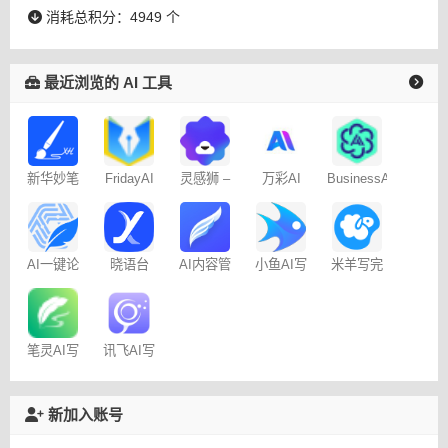
消耗总积分：4949 个
最近浏览的 AI 工具
新华妙笔
FridayAI
灵感狮 –
万彩AI
BusinessAI
AI
写作助手
免费AI创
作
AI一键论
晓语台
AI内容管
米羊写完
小鱼AI写
文-
家-免费
啦AI伴写
作 – 免费
AIPaperPass
100篇
笔灵AI写
讯飞AI写
作
作
新加入账号