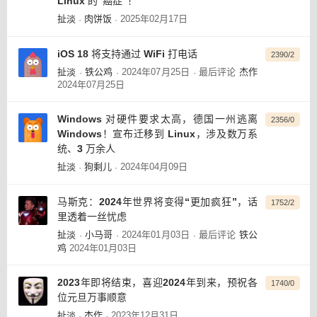
Linux 的“癌症”！
扯淡
肉饼饭
2025年02月17日
·
·
iOS 18 将支持通过 WiFi 打电话
2390/2
扯淡
铁公鸡
2024年07月25日
最后评论
杰作
·
·
·
2024年07月25日
Windows 对硬件要求太高，德国一州逃离
2356/0
Windows！宣布迁移到 Linux，涉及数万系
统、3 万余人
扯淡
狗剩儿
2024年04月09日
·
·
马斯克：2024年世界将变得“更加疯狂”，话
1752/2
里透着一丝忧虑
扯淡
小马哥
2024年01月03日
最后评论
铁公
·
·
·
鸡
2024年01月03日
2023年即将结束，喜迎2024年到来，预祝各
1740/0
位元旦万事顺意
扯淡
杰作
2023年12月31日
·
·