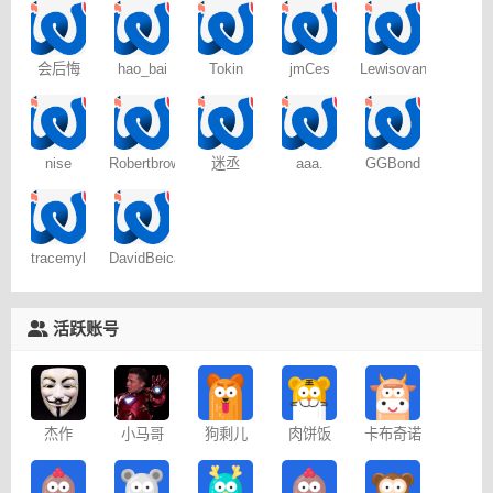
会后悔
hao_bai
Tokin
jmCes
Lewisovant
nise
Robertbrows
迷丞
aaa.
GGBond
tracemyl
DavidBeica
活跃账号
杰作
小马哥
狗剩儿
肉饼饭
卡布奇诺