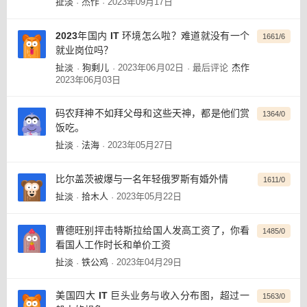
扯淡
杰作
2023年09月17日
·
·
2023年国内 IT 环境怎么啦？难道就没有一个
1661/6
就业岗位吗？
扯淡
狗剩儿
2023年06月02日
最后评论
杰作
·
·
·
2023年06月03日
码农拜神不如拜父母和这些天神，都是他们赏
1364/0
饭吃。
扯淡
法海
2023年05月27日
·
·
比尔盖茨被爆与一名年轻俄罗斯有婚外情
1611/0
扯淡
拾木人
2023年05月22日
·
·
曹德旺别抨击特斯拉给国人发高工资了，你看
1485/0
看国人工作时长和单价工资
扯淡
铁公鸡
2023年04月29日
·
·
美国四大 IT 巨头业务与收入分布图，超过一
1563/0