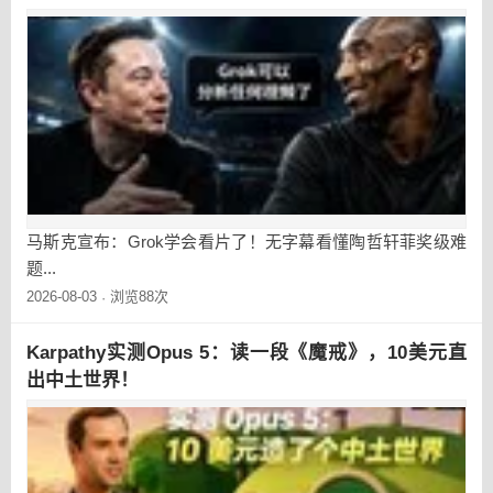
马斯克宣布：Grok学会看片了！无字幕看懂陶哲轩菲奖级难
题...
2026-08-03
浏览88次
·
Karpathy实测Opus 5：读一段《魔戒》，10美元直
出中土世界！