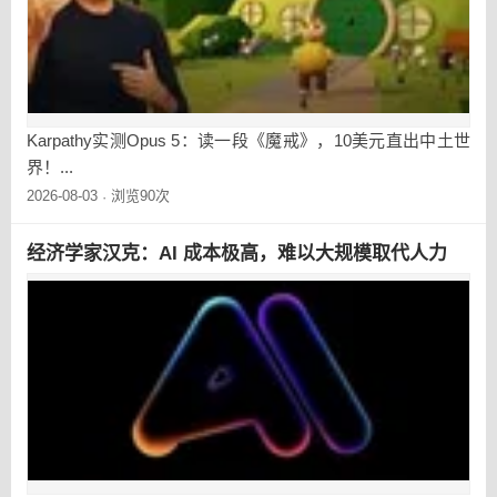
Karpathy实测Opus 5：读一段《魔戒》，10美元直出中土世
界！...
2026-08-03
浏览90次
·
经济学家汉克：AI 成本极高，难以大规模取代人力