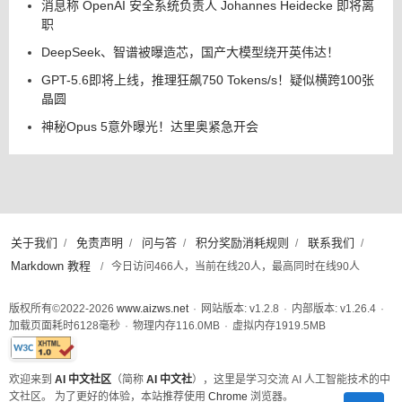
消息称 OpenAI 安全系统负责人 Johannes Heidecke 即将离
职
DeepSeek、智谱被曝造芯，国产大模型绕开英伟达！
GPT-5.6即将上线，推理狂飙750 Tokens/s！疑似横跨100张
晶圆
神秘Opus 5意外曝光！达里奥紧急开会
关于我们
免责声明
问与答
积分奖励消耗规则
联系我们
/
/
/
/
/
Markdown 教程
/
今日访问466人，当前在线20人，最高同时在线90人
版权所有©2022-2026
www.aizws.net
·
网站版本: v1.2.8
·
内部版本: v1.26.4
·
加载页面耗时
6128
毫秒
·
物理内存
116.0
MB
·
虚拟内存
1919.5
MB
此页面已通过W3C XHTML 1.0 Strict标准验证
欢迎来到
AI 中文社区
（简称
AI 中文社
），这里是学习交流 AI 人工智能技术的中
文社区。 为了更好的体验，本站推荐使用
Chrome
浏览器。