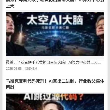
上天
震撼，马斯克联手老黄扔出星际大脑！AI算力中心射上天...
2026-08-05
浏览43次
·
马斯克宣判代码死刑！AI直出二进制，行业教父集体
回怼