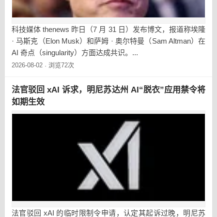
科技媒体 thenews 昨日（7 月 31 日）发布博文，报道称埃隆
· 马斯克（Elon Musk）和萨姆 · 奥尔特曼（Sam Altman）在
AI 奇点（singularity）方面达成共识。...
2026-08-02
浏览72次
·
法官驳回 xAI 诉求，明尼苏达州 AI“脱衣”应用禁令将
如期生效
法官驳回 xAI 的临时限制令申请，认定其起诉过晚，明尼苏