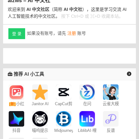
aizws = AI 中文社
欢迎来到
AI 中文社区
（简称
AI 中文社
），这里是学习交流 AI
人工智能技术的中文社区。
按下 Ctrl+D 或 ⌘+D 收藏本站。
如果没有账号，请先
注册
账号
登 录
推荐 AI 小工具
小红
Janitor AI
CapCut剪
在问
云雀大模
[新]
角色扮演
映专业版
型
书图文笔
聊天
记
抖音
喵呜提示
Midjourney
LiblibAI·哩
反谱
Dreamina
词助手
提示词
布哩布AI