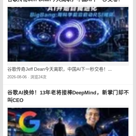
谷歌传奇Jeff Dean今天离职，中国AI下一秒交卷！...
2026-08-06
浏览24次
·
谷歌AI换帅！13年老将接棒DeepMind，新掌门却不
叫CEO