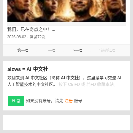
我们，已在奇点之中！...
2026-08-02
浏览72次
·
第一页
上一页
下一页
当前第1页
·
·
·
aizws = AI 中文社
欢迎来到
AI 中文社区
（简称
AI 中文社
），这里是学习交流 AI
人工智能技术的中文社区。
按下 Ctrl+D 或 ⌘+D 收藏本站。
如果没有账号，请先
注册
账号
登 录