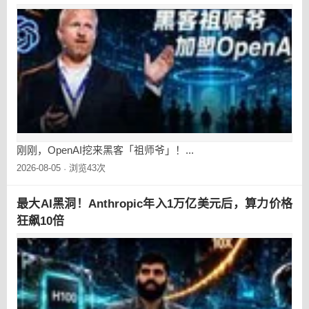
刚刚，OpenAI挖来黑客「祖师爷」！...
2026-08-05
浏览43次
·
最大AI黑洞！Anthropic年入1万亿美元后，算力价格
狂飙10倍