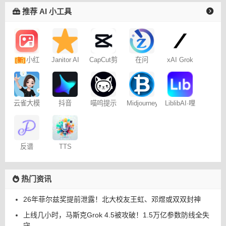
推荐 AI 小工具
小红
Janitor AI
CapCut剪
在问
xAI Grok
[新]
角色扮演
映专业版
书图文笔
聊天
记
云雀大模
抖音
喵呜提示
Midjourney
LiblibAI·哩
型
Dreamina
词助手
提示词
布哩布AI
– 免费
（咒语）
生成器
反谱
TTS
Online
热门资讯
26年菲尔兹奖提前泄露！北大校友王虹、邓煜或双双封神
上线几小时，马斯克Grok 4.5被攻破！1.5万亿参数防线全失
守