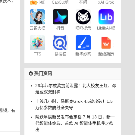
道过该技术，
小红
CapCut剪
在问
xAI Grok
[新]
映专业版
书图文笔
记
云雀大模
抖音
喵呜提示
LiblibAI·哩
型
Dreamina
词助手
布哩布AI
– 免费
易搜猫
TTS
新华妙笔
超级简历
Online
AI
WonderCV
热门资讯
26年菲尔兹奖提前泄露！北大校友王虹、邓
煜或双双封神
上线几小时，马斯克Grok 4.5被攻破！1.5
万亿参数防线全失守
视频，有
阶跃星辰新品发布会定档 7 月 13 日，新一
代智能体终端、首款 AI 智能体手机呼之欲
出