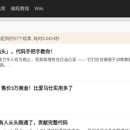
类库
编程教程
Wiki
到约57个结果, 耗时0.0424秒
能插头」，代码手把手教你！
的能力令人叹为观止，但其局限性也日益凸显 —— 它们往往被困于训练数
。...
娃，售价3万美金！比爱马仕实用多了
PO，有人从头跑通了，贡献完整代码