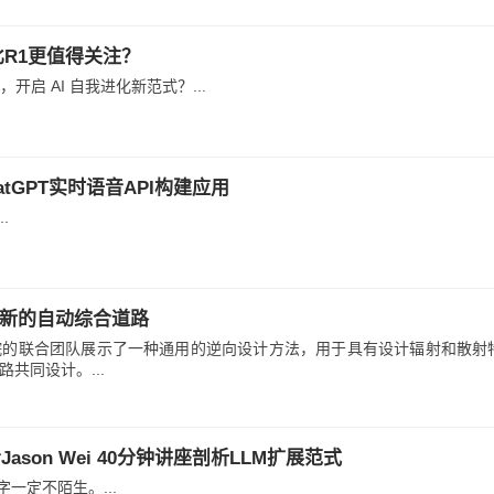
ro比R1更值得关注？
，开启 AI 自我进化新范式？...
atGPT实时语音API构建应用
.
新的自动综合道路
院的联合团队展示了一种通用的逆向设计方法，用于具有设计辐射和散射
共同设计。...
链作者Jason Wei 40分钟讲座剖析LLM扩展范式
名字一定不陌生。...