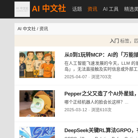
AI 中文社
话题
资讯
AI 工具
精选
AI 中文社
/
资讯
入门
标签，匹配
从0到1玩转MCP：AI的「万
在人工智能飞速发展的今天，LLM 
岛」，无法直接触及实时信息或外部工具
2025-04-07
浏览703次
·
Pepper之父又造了个AI外星
哪个正经机器人的脸会长这样？...
2025-03-12
浏览610次
·
DeepSeek关键RL算法GR