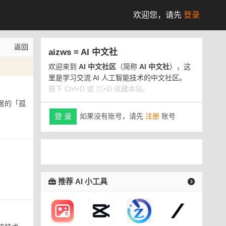
欢迎您，
请先
登录
返回
aizws = AI 中文社
欢迎来到
AI 中文社区
（简称
AI 中文社
），这
里是学习交流 AI 人工智能技术的中文社区。
按下 Ctrl+D 或 ⌘+D 收藏本站。
据的「孤
如果没有账号，请先
注册
账号
登 录
推荐 AI 小工具