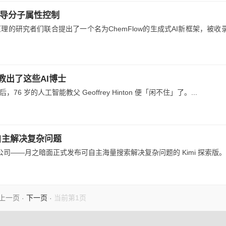
引导分子属性控制
的研究者们联合提出了一个名为ChemFlow的生成式AI新框架，被收录
还教出了这些AI博士
岁的人工智能教父 Geoffrey Hinton 便「闲不住」了。...
量自主解决复杂问题
公司——月之暗面正式发布可自主海量搜索解决复杂问题的 Kimi 探索版。.
上一页
下一页
当前第1页
·
·