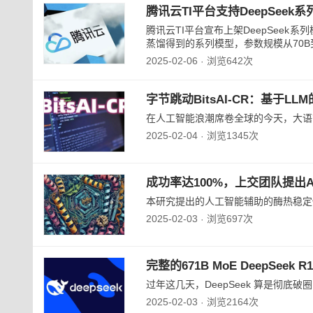
腾讯云TI平台支持DeepSee
腾讯云TI平台宣布上架DeepSeek系列
蒸馏得到的系列模型，参数规模从70B到1.
2025-02-06
浏览642次
·
字节跳动BitsAI-CR：基于L
在人工智能浪潮席卷全球的今天，大语言模
2025-02-04
浏览1345次
·
成功率达100%，上交团队提
本研究提出的人工智能辅助的酶热稳定
2025-02-03
浏览697次
·
完整的671B MoE DeepS
过年这几天，DeepSeek 算是彻底破
2025-02-03
浏览2164次
·