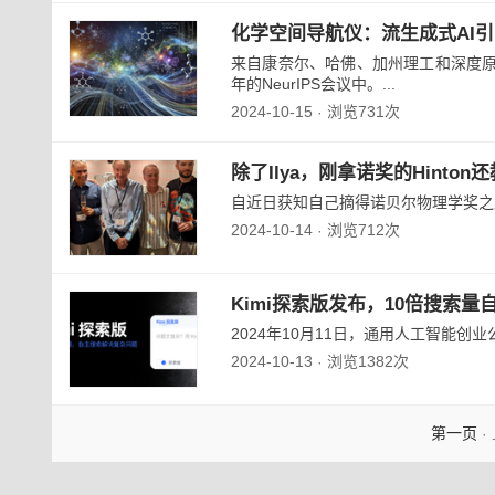
化学空间导航仪：流生成式AI
来自康奈尔、哈佛、加州理工和深度原理
年的NeurIPS会议中。...
2024-10-15
浏览731次
·
除了Ilya，刚拿诺奖的Hinton
自近日获知自己摘得诺贝尔物理学奖之后，76 
2024-10-14
浏览712次
·
Kimi探索版发布，10倍搜索
2024年10月11日，通用人工智能创业
2024-10-13
浏览1382次
·
第一页
·