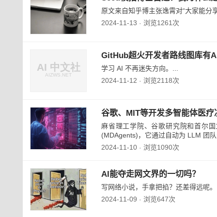
原文来自知乎博主张逸霄对“大家能分享
2024-11-13
浏览1261次
·
GitHub超火开发者路线图库有A
学习 AI 不再迷失方向。...
2024-11-12
浏览2118次
·
谷歌、MIT等开发多智能体医疗决
麻省理工学院、谷歌研究院和首尔国
(MDAgents)，它通过自动为 LLM 
2024-11-10
浏览1090次
·
AI能夺走网文界的一切吗？
写网络小说，手拿把掐？还差得远呢。..
2024-11-09
浏览647次
·