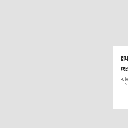
即
您
即将前
__b