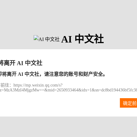
AI 中文社
将离开 AI 中文社
即将离开 AI 中文社，请注意您的账号和财产安全。
往：https://mp.weixin.qq.com/s?
iz=MzA3MzI4MjgzMw==&mid=2650933464&idx=1&sn=dc8bd194436bf5fc380c
确定前