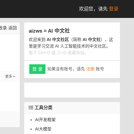
欢迎您，
请先
登录
收录
返回
aizws = AI 中文社
欢迎来到
AI 中文社区
（简称
AI 中文社
），这
里是学习交流 AI 人工智能技术的中文社区。
按下 Ctrl+D 或 ⌘+D 收藏本站。
如果没有账号，请先
注册
账号
登 录
更多
工具分类
AI开发框架
AI大模型