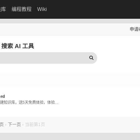
类库
编程教程
Wiki
申请
搜索 AI 工具
rd
支持自建知识库，送5天免费体验，体验期间不限量对话。
页
下一页
当前第1页
·
·