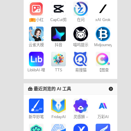
小红
CapCut剪
在问
xAI Grok
[新]
映专业版
书图文笔
记
云雀大模
抖音
喵呜提示
Midjourney
型
Dreamina
词助手
提示词
– 免费
（咒语）
生成器
易搜猫
LiblibAI·哩
TTS
【图查
布哩布AI
Online
查】图片
版权查询
神器
最近浏览的 AI 工具
新华妙笔
FridayAI
灵感狮 –
万彩AI
AI
写作助手
免费AI创
作